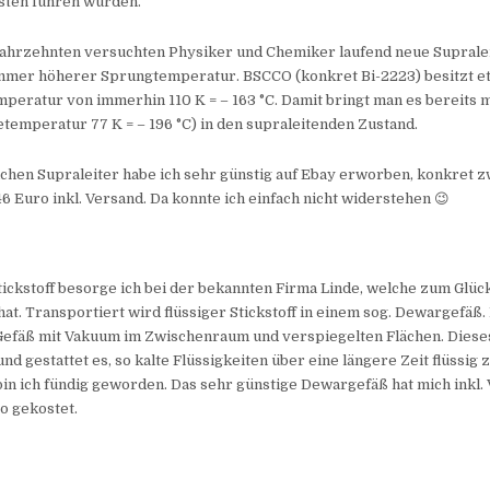
sten führen würden.
 Jahrzehnten versuchten Physiker und Chemiker laufend neue Suprale
mmer höherer Sprungtemperatur. BSCCO (konkret Bi-2223) besitzt et
eratur von immerhin 110 K = – 163 °C. Damit bringt man es bereits m
detemperatur 77 K = – 196 °C) in den supraleitenden Zustand.
chen Supraleiter habe ich sehr günstig auf Ebay erworben, konkret z
6 Euro inkl. Versand. Da konnte ich einfach nicht widerstehen 😉
tickstoff besorge ich bei der bekannten Firma Linde, welche zum Glück
at. Transportiert wird flüssiger Stickstoff in einem sog. Dewargefäß. 
efäß mit Vakuum im Zwischenraum und verspiegelten Flächen. Dieses 
d gestattet es, so kalte Flüssigkeiten über eine längere Zeit flüssig z
in ich fündig geworden. Das sehr günstige Dewargefäß hat mich inkl.
ro gekostet.