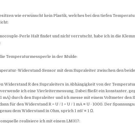
sitzen wie erwünscht kein Plastik, welches bei den tiefen Temperat
icht:
ocouple-Perle Halt findet und nicht verrutscht, habe ich in die Klem
:
 die Temperaturmessperle in der Mulde:
mperatur-Widerstand-Sensor mit dem Supraleiter zwischen den beid
den Widerstand R des Supraleiters in Abhängigkeit von der Temperatu
verwende ich eine Vierleitermessung. Dabei fließt ein konstanter, g
 1 mA) durch den Supraleiter und ich messe mit einem Voltmeter den 
 dann für den Widerstand R = U / I = U / 1 mA ≡ U · 1000. Der Spannungs
 genau dem Widerstand in Ohm, sprich 1 mV ≡ 1 Ω.
omquelle realisiere ich mit einem LM317: