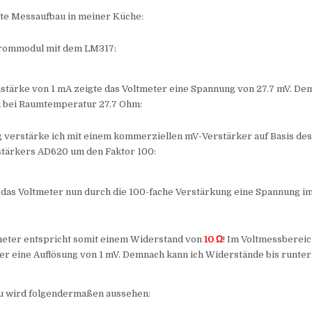
te Messaufbau in meiner Küche:
trommodul mit dem LM317:
mstärke von 1 mA zeigte das Voltmeter eine Spannung von 27.7 mV. De
 bei Raumtemperatur 27.7 Ohm:
 verstärke ich mit einem kommerziellen mV-Verstärker auf Basis de
tärkers AD620 um den Faktor 100:
 das Voltmeter nun durch die 100-fache Verstärkung eine Spannung i
eter entspricht somit einem Widerstand von
10 Ω
! Im Voltmessbereic
er eine Auflösung von 1 mV. Demnach kann ich Widerstände bis runter
…
 wird folgendermaßen aussehen: