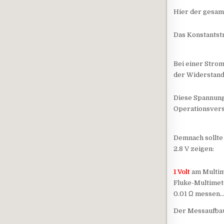
Hier der gesam
Das Konstants
Bei einer Stro
der Widerstand
Diese Spannung
Operationsvers
Demnach sollte
2.8 V zeigen:
1 Volt
am Multim
Fluke-Multimet
0.01 Ω messen
Der Messaufbau