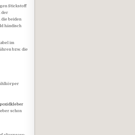
gen Stickstoff
d der
 die beiden
ld händisch
kabel im
ühren bzw. die
Kühlkörper
poxidkleber
kleber schon
f aliexpress: