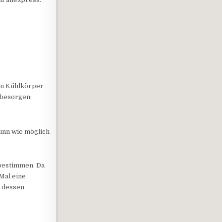
nen Kühlkörper
 besorgen:
dünn wie möglich
bestimmen. Da
Mal eine
a dessen