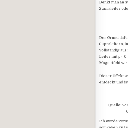
Denkt man an Su
Supraleiter od
Der Grund dafür
Supraleitern, i
vollständig aus
Leiter mit ρ ≈ 
Magnetfeld wir
Dieser Effekt w
entdeckt und is
Quelle: Vo
G
Ich werde versu
schweben zu la