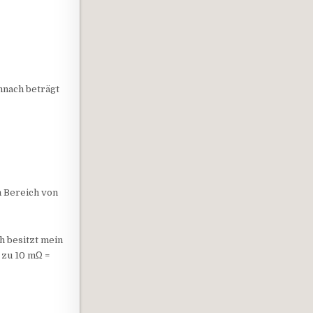
mnach beträgt
s
m Bereich von
h besitzt mein
 zu 10 mΩ =