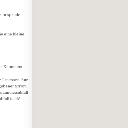
uren spröde
me eine kleine
en Klemmen:
r T messen. Zur
egebener Strom
Spannungsabfall
abfall in mV