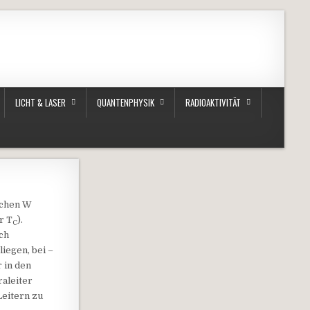
LICHT & LASER
QUANTENPHYSIK
RADIOAKTIVITÄT
schen W
r T
).
C
ch
iegen, bei –
 in den
aleiter
Leitern zu