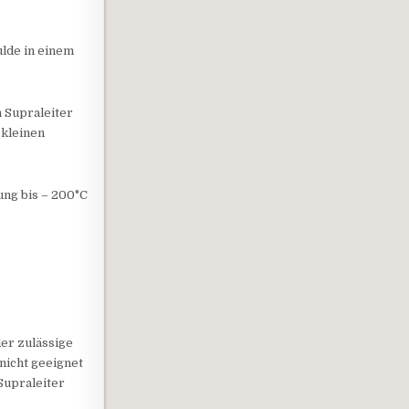
ulde in einem
 Supraleiter
 kleinen
ung bis – 200°C
der zulässige
nicht geeignet
Supraleiter