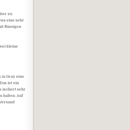
iter zu
wa eine sehr
it flüssigen
wei kleine
 in Graz eine
Das ist ein
isoliert sehr
u halten. Auf
 Versand