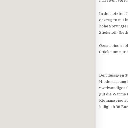
massiven Verlu
In den letzten
erzeugen mit i
hohe Sprungtemp
Stickstoff (Sie
Genau einen sol
Stücke um nur 4
Den flüssigen S
Niederlassung h
zweiwandiges G
gut die Wärme un
Kleinanzeigen b
lediglich 36 Eu