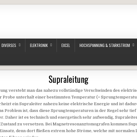
DIVERSES
ELEKTRONIK
EXCEL
HOCHSPANNUNG & STARKSTROM
Supraleitung
tung versteht man das nahezu vollständige Verschwinden des elektri
er Probe unterhalt einer bestimmten Temperatur (= Sprungtemperatu
eizt ein Supraleiter nahezu keine elektrische Energie und ist dadur
s Problem ist, dass diese Sprungtemperaturen in der Regel sehr tief l
er. Daher ist es technisch und energetisch sehr aufwendig, Supraleiter
 Zustand zu versetzen. Bei Magnetresonanztomografen kommen Supr
Einsatz, denn dort fließen extrem hohe Ströme, welche mit normalen 