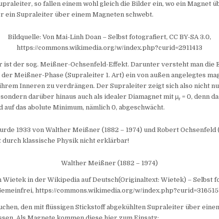
praleiter, so fallen einem wohl gleich die Bilder ein, wo ein Magnet ü
er ein Supraleiter über einem Magneten schwebt.
Bildquelle: Von Mai-Linh Doan – Selbst fotografiert, CC BY-SA 3.0,
https://commons.wikimedia.org/w/index.php?curid=2911413
 ist der sog. Meißner-Ochsenfeld-Effekt. Darunter versteht man die 
n der Meißner-Phase (Supraleiter 1. Art) ein von außen angelegtes ma
 ihrem Inneren zu verdrängen. Der Supraleiter zeigt sich also nicht nu
0, sondern darüber hinaus auch als idealer Diamagnet mit μ
= 0, denn d
r
d auf das abolute Minimum, nämlich 0, abgeschwächt.
urde 1933 von Walther Meißner (1882 – 1974) und Robert Ochsenfeld (
t durch klassische Physik nicht erklärbar!
Walther Meißner (1882 – 1974)
n Wietek in der Wikipedia auf Deutsch(Originaltext: Wietek) – Selbst fo
emeinfrei, https://commons.wikimedia.org/w/index.php?curid=31651
chen, den mit flüssigen Stickstoff abgekühlten Supraleiter über ein
ssen. Als Magnete kommen diese hier zum Einsatz: