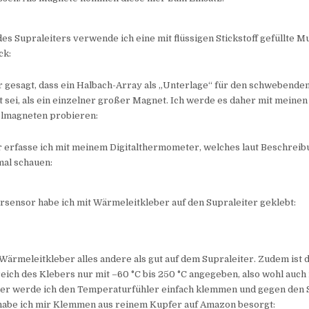
s Supraleiters verwende ich eine mit flüssigen Stickstoff gefüllte M
ck:
 gesagt, dass ein Halbach-Array als „Unterlage“ für den schwebenden
 sei, als ein einzelner großer Magnet. Ich werde es daher mit meinen
magneten probieren:
 erfasse ich mit meinem Digitalthermometer, welches laut Beschreib
mal schauen:
sensor habe ich mit Wärmeleitkleber auf den Supraleiter geklebt:
 Wärmeleitkleber alles andere als gut auf dem Supraleiter. Zudem ist 
ch des Klebers nur mit –60 °C bis 250 °C angegeben, also wohl auch 
aher werde ich den Temperaturfühler einfach klemmen und gegen den 
habe ich mir Klemmen aus reinem Kupfer auf Amazon besorgt: