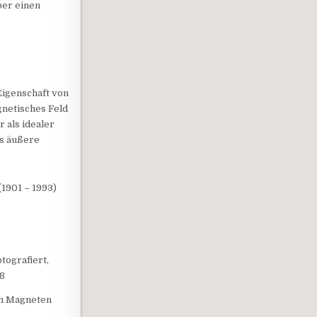
ber einen
Eigenschaft von
gnetisches Feld
r als idealer
as äußere
1901 – 1993)
tografiert,
58
em Magneten