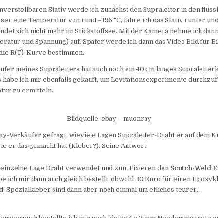
verstellbaren Stativ werde ich zunächst den Supraleiter in den flüssi
eser eine Temperatur von rund –196 °C, fahre ich das Stativ runter un
indet sich nicht mehr im Stickstoffsee. Mit der Kamera nehme ich dann
ratur und Spannung) auf. Später werde ich dann das Video Bild für Bi
die R(T)-Kurve bestimmen.
fer meines Supraleiters hat auch noch ein 40 cm langes Supraleiter
 habe ich mir ebenfalls gekauft, um Levitationsexperimente durchzuf
ur zu ermitteln.
Bildquelle: ebay – muonray
ay-Verkäufer gefragt, wieviele Lagen Supraleiter-Draht er auf dem 
 wie er das gemacht hat (Kleber?). Seine Antwort:
ne einzelne Lage Draht verwendet und zum Fixieren den
Scotch-Weld E
be ich mir dann auch gleich bestellt, obwohl 30 Euro für einen Epoxy
d. Spezialkleber sind dann aber noch einmal um etliches teurer…
ionsversuch bestellte ich mir noch kleine 4 x 2 mm Neodymmagnete au