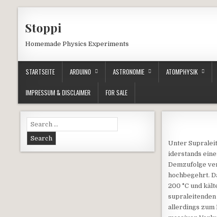
Skip to content
Stoppi
Homemade Physics Experiments
STARTSEITE
ARDUINO
ASTRONOMIE
ATOMPHYSIK
IMPRESSUM & DISCLAIMER
FOR SALE
Search for:
Unter Supralei
iderstands ein
Demzufolge verh
hochbegehrt. Da
200 °C und kält
supraleitenden
allerdings zum 