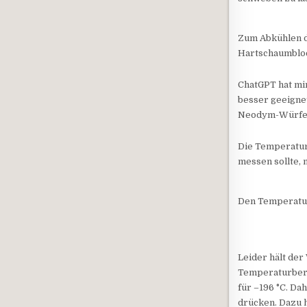
Zum Abkühlen de
Hartschaumblo
ChatGPT hat mir
besser geeignet
Neodym-Würfel
Die Temperatur
messen sollte, 
Den Temperatur
Leider hält der
Temperaturberei
für –196 °C. D
drücken. Dazu 