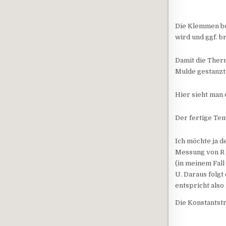
Die Klemmen be
wird und ggf. br
Damit die Therm
Mulde gestanzt
Hier sieht man
Der fertige Te
Ich möchte ja 
Messung von R 
(in meinem Fall
U. Daraus folgt
entspricht also
Die Konstantstr