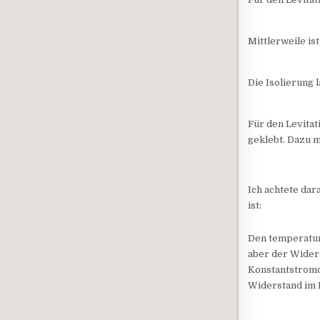
Mittlerweile is
Die Isolierung 
Für den Levitat
geklebt. Dazu 
Ich achtete dar
ist:
Den temperatur
aber der Widers
Konstantstromqu
Widerstand im 