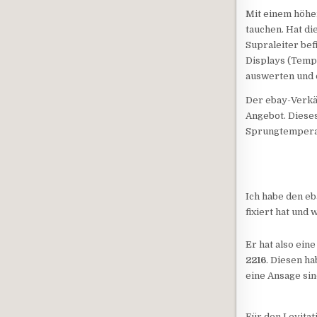
Mit einem höhen
tauchen. Hat di
Supraleiter bef
Displays (Tempe
auswerten und 
Der ebay-Verkäu
Angebot. Dieses
Sprungtemperat
Ich habe den eb
fixiert hat und
Er hat also ei
2216
. Diesen ha
eine Ansage sin
Für den Levitat