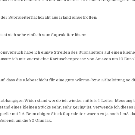
t der Supraleiterflachdraht aus Irland eingetroffen:
lässt sich sehr einfach vom Supraleiter lösen:
ionsversuch habe ich einige Streifen des Supraleiters auf einen klei
musste ich mir zuerst eine Kartuschenpresse von Amazon um 10 Euro
auf, dass die Klebeschicht für eine gute Wärme- bzw. Kälteleitung so 
abhängigen Widerstand werde ich wieder mittels 4-Leiter-Messung 
tand eines kleinen Stücks sehr, sehr gering ist, verwende ich dieses 
elle mit 1 A. Beim obigen Stück Supraleiter waren es ja noch 1 mA, d
Bereich um die 30 Ohm lag.