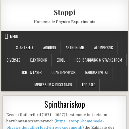
Skip to content
Stoppi
Homemade Physics Experiments
MENU
STARTSEITE
ARDUINO
ASTRONOMIE
ATOMPHYSIK
DIVERSES
ELEKTRONIK
EXCEL
HOCHSPANNUNG & STARKSTROM
LICHT & LASER
QUANTENPHYSIK
RADIOAKTIVITÄT
IMPRESSUM & DISCLAIMER
FOR SALE
Spinthariskop
Ernest Rutherford (1871 – 1937) bestimmte bei seinem
berühmten Streuversuch (
https://stoppi-homemade-
physics.de/rutherford-streuexperiment/
) die Zählrate der