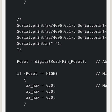
       } 

    /*

    Serial.print(ax/4096.0,1); Serial.print("\
    Serial.print(ay/4096.0,1); Serial.print("\
    Serial.print(az/4096.0,1); Serial.print("\
    Serial.println(" ");

    */

    Reset = digitalRead(Pin_Reset);    // Abfr
    if (Reset == HIGH)                 // Mitt
       {

        ax_max = 0.0;                  // Maxi
        ay_max = 0.0;

        az_max = 0.0;       

       }
