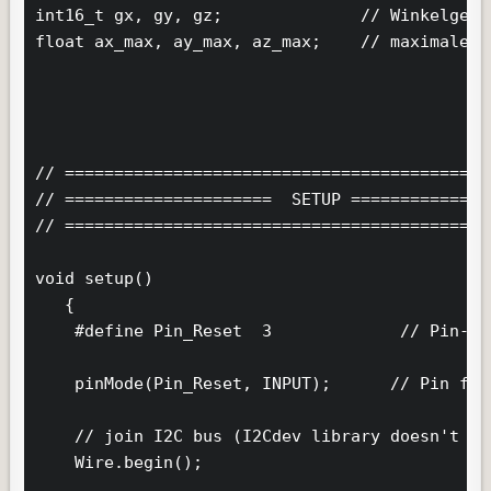
int16_t gx, gy, gz;              // Winkelgesc
float ax_max, ay_max, az_max;    // maximale B
// ===========================================
// =====================  SETUP ==============
// ===========================================
void setup()

   {     

    #define Pin_Reset  3             // Pin-An
    pinMode(Pin_Reset, INPUT);      // Pin für
    // join I2C bus (I2Cdev library doesn't do
    Wire.begin();
