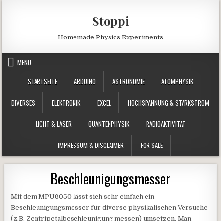
Skip to content
Stoppi
Homemade Physics Experiments
MENU
STARTSEITE
ARDUINO
ASTRONOMIE
ATOMPHYSIK
DIVERSES
ELEKTRONIK
EXCEL
HOCHSPANNUNG & STARKSTROM
LICHT & LASER
QUANTENPHYSIK
RADIOAKTIVITÄT
IMPRESSUM & DISCLAIMER
FOR SALE
Beschleunigungsmesser
Mit dem MPU6050 lässt sich sehr einfach ein
Beschleunigungsmesser für diverse physikalischen Versuche
(z.B. Zentripetalbeschleunigung messen) umsetzen. Man