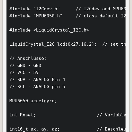
#include "I2Cdev.h"      // I2Cdev and MPU6050
#include "MPU6050.h"     // class default I2C 
#include <LiquidCrystal_I2C.h>

LiquidCrystal_I2C lcd(0x27,16,2);  // set the 
// Anschlüsse:

// GND - GND

// VCC - 5V

// SDA - ANALOG Pin 4

// SCL - ANALOG pin 5

MPU6050 accelgyro;

int Reset;                       // Variable f
int16_t ax, ay, az;              // Beschleuni