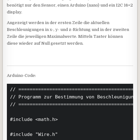
benötigt nur den Sensor, einen Arduino (nano) und ein I2C 16×2
display.
Angezeigt werden in der ersten Zeile die aktuellen
Beschleunigungen in x-, y- und z-Richtung und in der zweiten
Zeile die jeweiligen Maximalwerte. Mittels Taster können
diese wieder auf Null gesetzt werden.
Arduino-Code:
// ===========================================
// Programm zur Bestimmung von Beschleunigunge
// ===========================================
#include <math.h>

#include "Wire.h"
