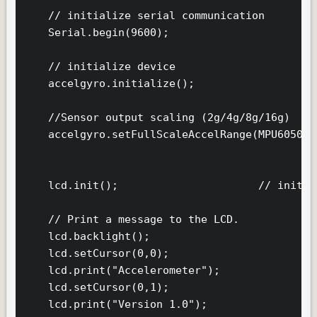
    // initialize serial communication

    Serial.begin(9600);

    // initialize device

    accelgyro.initialize();

    //Sensor output scaling (2g/4g/8g/16g)

    accelgyro.setFullScaleAccelRange(MPU6050_A
    lcd.init();                      // initia
    // Print a message to the LCD.

    lcd.backlight();

    lcd.setCursor(0,0);

    lcd.print("Accelerometer");

    lcd.setCursor(0,1);

    lcd.print("Version 1.0");
