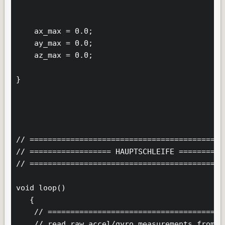
    ax_max = 0.0;

    ay_max = 0.0;

    az_max = 0.0;    

}

// ===========================================
// ================== HAUPTSCHLEIFE ==========
// ===========================================
void loop()

   {

    // =======================================
    // read raw accel/gyro measurements from de