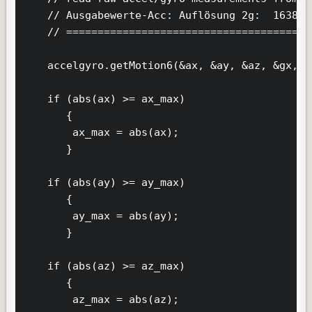
    // Ausgabewerte-Acc: Auflösung 2g:  16384/
    // =======================================
    accelgyro.getMotion6(&ax, &ay, &az, &gx, &g
    if (abs(ax) >= ax_max)

       {

        ax_max = abs(ax);

       } 

    if (abs(ay) >= ay_max)

       {

        ay_max = abs(ay);

       } 

    if (abs(az) >= az_max)

       {

        az_max = abs(az);
