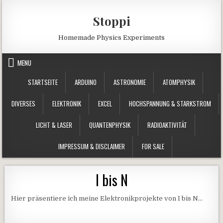
Skip to content
Stoppi
Homemade Physics Experiments
MENU
STARTSEITE
ARDUINO
ASTRONOMIE
ATOMPHYSIK
DIVERSES
ELEKTRONIK
EXCEL
HOCHSPANNUNG & STARKSTROM
LICHT & LASER
QUANTENPHYSIK
RADIOAKTIVITÄT
IMPRESSUM & DISCLAIMER
FOR SALE
I bis N
Hier präsentiere ich meine Elektronikprojekte von I bis N…