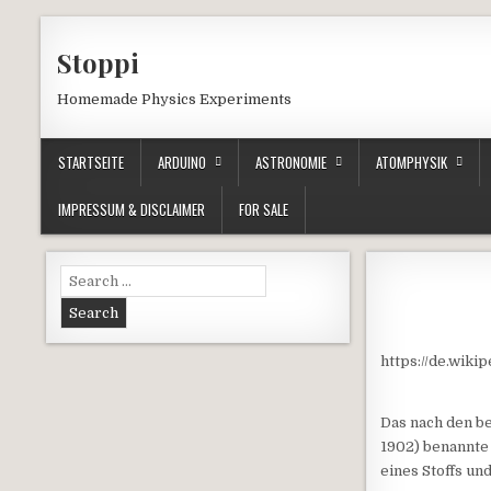
Skip to content
Stoppi
Homemade Physics Experiments
STARTSEITE
ARDUINO
ASTRONOMIE
ATOMPHYSIK
IMPRESSUM & DISCLAIMER
FOR SALE
Search for:
https://de.wik
Das nach den b
1902) benannte 
eines Stoffs un