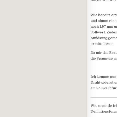
Wie bereits erw
und nimmt eine 
noch 1.97 mm und
Sollwert. Zude
Auflösung geme
ermitteltes σ!
Da mir das Erge
die Spannung m
Ich komme nun a
Drahtwiderstand 
am Sollwert für
Wie ermittle ic
Definitionsforme