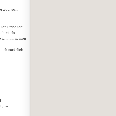
verwechselt
beren Stabende
lektrische
 ich mit meinen
 ich natürlich
d
-Type