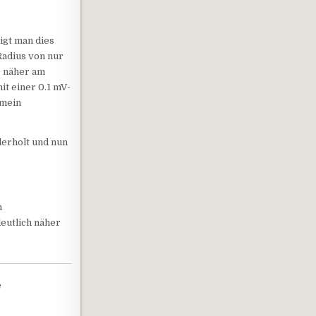
igt man dies
Radius von nur
as näher am
t einer 0.1 mV-
 mein
derholt und nun
n
deutlich näher
e