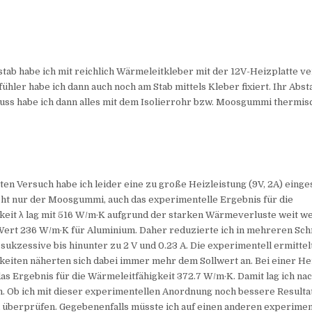
ab habe ich mit reichlich Wärmeleitkleber mit der 12V-Heizplatte v
hler habe ich dann auch noch am Stab mittels Kleber fixiert. Ihr Abst
ss habe ich dann alles mit dem Isolierrohr bzw. Moosgummi thermisch
en Versuch habe ich leider eine zu große Heizleistung (9V, 2A) einges
cht nur der Moosgummi, auch das experimentelle Ergebnis für die
keit λ lag mit 516 W/m·K aufgrund der starken Wärmeverluste weit w
Wert 236 W/m·K für Aluminium. Daher reduzierte ich in mehreren Schr
ukzessive bis hinunter zu 2 V und 0.23 A. Die experimentell ermittel
eiten näherten sich dabei immer mehr dem Sollwert an. Bei einer He
as Ergebnis für die Wärmeleitfähigkeit 372.7 W/m·K. Damit lag ich na
h. Ob ich mit dieser experimentellen Anordnung noch bessere Resulta
h überprüfen. Gegebenenfalls müsste ich auf einen anderen experime