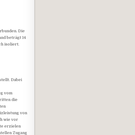
erbunden. Die
and beträgt 14
 isoliert.
tellt. Dabei
eg vom
itten die
ten
izleistung von
ch wie vor
te erzielen
ntellen Zugang