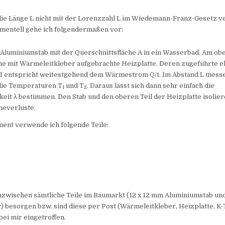
 die Länge L nicht mit der Lorenzzahl L im Wiedemann-Franz-Gesetz 
mentell gehe ich folgendermaßen vor:
n Aluminiumstab mit der Querschnittsfläche A in ein Wasserbad. Am o
ine mit Wärmeleitkleber aufgebrachte Heizplatte. Deren zugeführte e
· I entspricht weitestgehend dem Wärmestrom Q/t. Im Abstand L messe
ie Temperaturen T
und T
. Daraus lässt sich dann sehr einfach die
1
2
eit λ bestimmen. Den Stab und den oberen Teil der Heizplatte isoliere
everluste.
ment verwende ich folgende Teile:
inzwischen sämtliche Teile im Baumarkt (12 x 12 mm Aluminiumstab un
) besorgen bzw. sind diese per Post (Wärmeleitkleber, Heizplatte, K
ei mir eingetroffen.