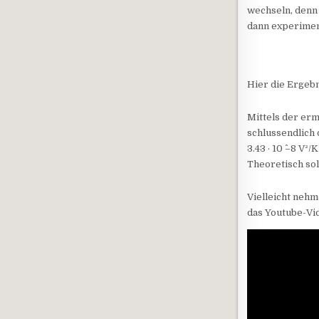
wechseln, denn 
dann experimen
Hier die Ergeb
Mittels der erm
schlussendlich
3.43 · 10 ^–8 V²
Theoretisch soll
Vielleicht nehm
das Youtube-Vi