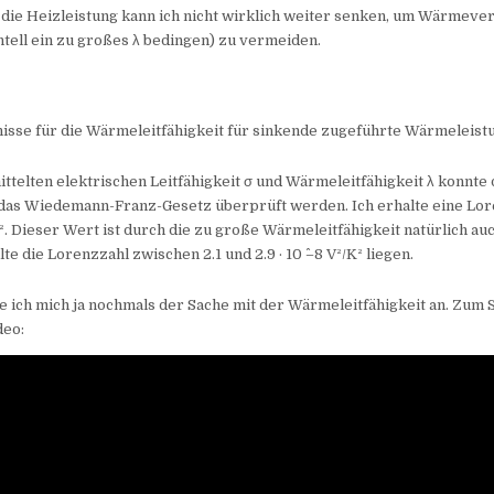
die Heizleistung kann ich nicht wirklich weiter senken, um Wärmeverl
tell ein zu großes λ bedingen) zu vermeiden.
nisse für die Wärmeleitfähigkeit für sinkende zugeführte Wärmeleist
ittelten elektrischen Leitfähigkeit σ und Wärmeleitfähigkeit λ konnte
 das Wiedemann-Franz-Gesetz überprüft werden. Ich erhalte eine Lo
/K². Dieser Wert ist durch die zu große Wärmeleitfähigkeit natürlich au
te die Lorenzzahl zwischen 2.1 und 2.9 · 10 ^–8 V²/K² liegen.
e ich mich ja nochmals der Sache mit der Wärmeleitfähigkeit an. Zum 
deo: