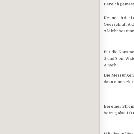
Bereich gemes
Kenne ich die L
Querschnitt A d
σ leicht bestim
Für die Konsta
2 und 3 ein Wid
A nach.
Die Messungen z
dazu einen elo
Bei einer Strom
betrug also 1.0
Mit diesen Wert