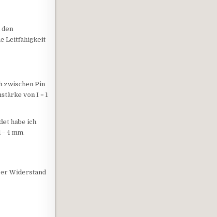
d den
e Leitfähigkeit
h zwischen Pin
stärke von I = 1
det habe ich
 = 4 mm.
 Der Widerstand