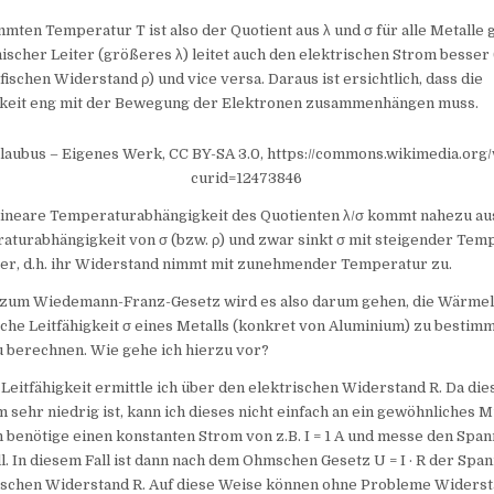
mmten Temperatur T ist also der Quotient aus λ und σ für alle Metalle g
scher Leiter (größeres λ) leitet auch den elektrischen Strom besser 
fischen Widerstand ρ) und vice versa. Daraus ist ersichtlich, dass die
keit eng mit der Bewegung der Elektronen zusammenhängen muss.
Blaubus – Eigenes Werk, CC BY-SA 3.0, https://commons.wikimedia.org
curid=12473846
lineare Temperaturabhängigkeit des Quotienten λ/σ kommt nahezu aus
turabhängigkeit von σ (bzw. ρ) und zwar sinkt σ mit steigender Temp
ter, d.h. ihr Widerstand nimmt mit zunehmender Temperatur zu.
zum Wiedemann-Franz-Gesetz wird es also darum gehen, die Wärmele
sche Leitfähigkeit σ eines Metalls (konkret von Aluminium) zu bestim
u berechnen. Wie gehe ich hierzu vor?
 Leitfähigkeit ermittle ich über den elektrischen Widerstand R. Da die
 sehr niedrig ist, kann ich dieses nicht einfach an ein gewöhnliches 
h benötige einen konstanten Strom von z.B. I = 1 A und messe den Spa
. In diesem Fall ist dann nach dem Ohmschen Gesetz U = I · R der Spa
schen Widerstand R. Auf diese Weise können ohne Probleme Widers