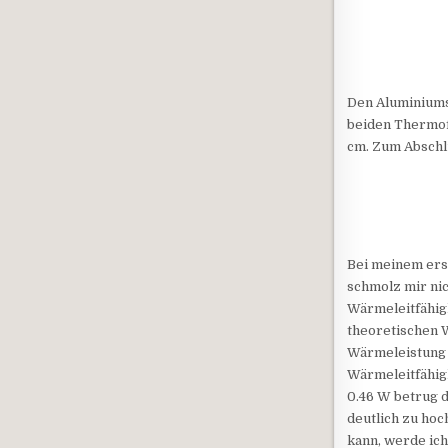
Den Aluminiumst
beiden Thermofü
cm. Zum Abschlu
Bei meinem erst
schmolz mir ni
Wärmeleitfähig
theoretischen 
Wärmeleistung s
Wärmeleitfähigk
0.46 W betrug d
deutlich zu hoc
kann, werde ic