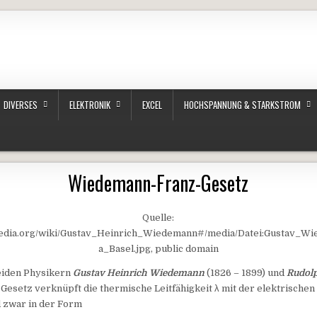
DIVERSES
ELEKTRONIK
EXCEL
HOCHSPANNUNG & STARKSTROM
Wiedemann-Franz-Gesetz
Quelle:
ipedia.org/wiki/Gustav_Heinrich_Wiedemann#/media/Datei:Gustav_
a_Basel.jpg, public domain
eiden Physikern
Gustav Heinrich Wiedemann
(1826 – 1899) und
Rudol
Gesetz verknüpft die thermische Leitfähigkeit λ mit der elektrischen 
d zwar in der Form