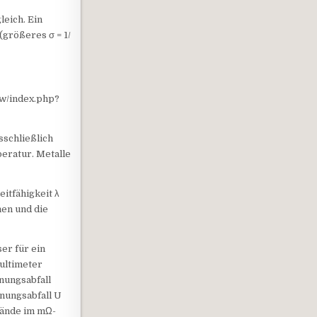
leich. Ein
(größeres σ = 1/
/w/index.php?
schließlich
eratur. Metalle
itfähigkeit λ
men und die
ser für ein
Multimeter
nnungsabfall
nnungsabfall U
tände im mΩ-