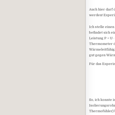
Auch hier darf
werden! Experi
Ich stelle eine
befindet sich e
Leistung P = U 
Thermometer d
Wärmeleitfähigk
gut gegen Wärm
Für das Experi
So, ich konnte 
Isolierungsrohr
Thermofühler) b