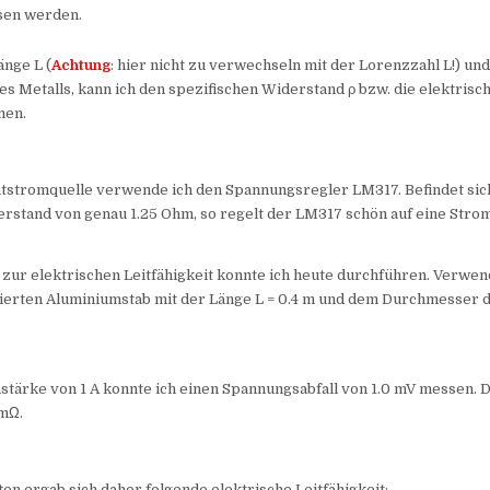
sen werden.
änge L (
Achtung
: hier nicht zu verwechseln mit der Lorenzzahl L!) un
es Metalls, kann ich den spezifischen Widerstand ρ bzw. die elektrisch
men.
ntstromquelle verwende ich den Spannungsregler LM317. Befindet sic
erstand von genau 1.25 Ohm, so regelt der LM317 schön auf eine Strom
ur elektrischen Leitfähigkeit konnte ich heute durchführen. Verwen
xierten Aluminiumstab mit der Länge L = 0.4 m und dem Durchmesser d
stärke von 1 A konnte ich einen Spannungsabfall von 1.0 mV messen.
 mΩ.
en ergab sich daher folgende elektrische Leitfähigkeit: