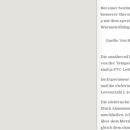
Bei einer besti
besserer thermi
ρ mit dem spezi
Wärmeleitfähig
Quelle: Von 
Die annähernd 
von der Tempera
sind ja PTC-Lei
Im Experiment 
und die elektri
Lorenzzahl L z
Die elektrische
Stück Aluminium
anschließen. Ic
über dem Metall
gleich dem ohm