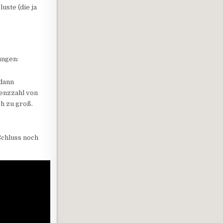
uste (die ja
ungen:
 dann
renzzahl von
ch zu groß.
Schluss noch