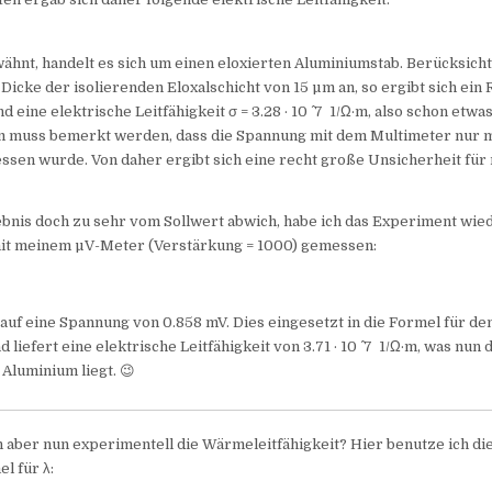
ähnt, handelt es sich um einen eloxierten Aluminiumstab. Berücksicht
Dicke der isolierenden Eloxalschicht von 15 µm an, so ergibt sich ein 
 eine elektrische Leitfähigkeit σ = 3.28 · 10 ^ 7 1/Ω·m, also schon etw
m muss bemerkt werden, dass die Spannung mit dem Multimeter nur mi
ssen wurde. Von daher ergibt sich eine recht große Unsicherheit für
bnis doch zu sehr vom Sollwert abwich, habe ich das Experiment wie
it meinem µV-Meter (Verstärkung = 1000) gemessen:
uf eine Spannung von 0.858 mV. Dies eingesetzt in die Formel für de
liefert eine elektrische Leitfähigkeit von 3.71 · 10 ^ 7 1/Ω·m, was nun 
 Aluminium liegt. 😉
h aber nun experimentell die Wärmeleitfähigkeit? Hier benutze ich di
l für λ: