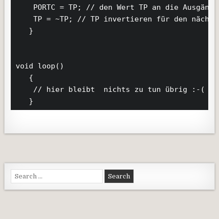
    PORTC = TP; // den Wert TP an die Ausgänge 
    TP = ~TP; // TP invertieren für den nächst
   }

void loop()

   {

    // hier bleibt  nichts zu tun übrig :-(

   }
Search for: