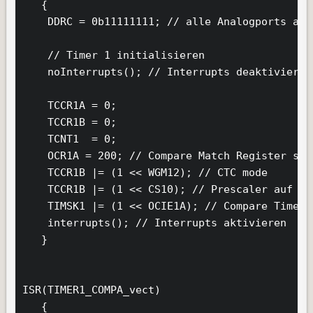
   {

    DDRC = 0b11111111; // alle Analogports als
    // Timer 1 initialisieren

    noInterrupts(); // Interrupts deaktivieren

    TCCR1A = 0;

    TCCR1B = 0;

    TCNT1  = 0;

    OCR1A = 200; // Compare Match Register set
    TCCR1B |= (1 << WGM12); // CTC mode

    TCCR1B |= (1 << CS10); // Prescaler auf 1 
    TIMSK1 |= (1 << OCIE1A); // Compare Timer 
    interrupts(); // Interrupts aktivieren

   }

ISR(TIMER1_COMPA_vect)         

   {
