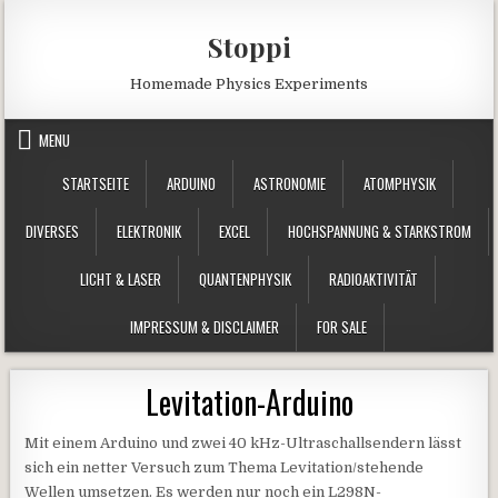
Skip to content
Stoppi
Homemade Physics Experiments
MENU
STARTSEITE
ARDUINO
ASTRONOMIE
ATOMPHYSIK
DIVERSES
ELEKTRONIK
EXCEL
HOCHSPANNUNG & STARKSTROM
LICHT & LASER
QUANTENPHYSIK
RADIOAKTIVITÄT
IMPRESSUM & DISCLAIMER
FOR SALE
Levitation-Arduino
Mit einem Arduino und zwei 40 kHz-Ultraschallsendern lässt
sich ein netter Versuch zum Thema Levitation/stehende
Wellen umsetzen. Es werden nur noch ein L298N-