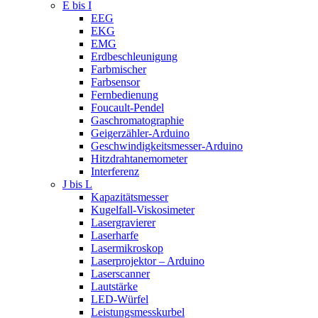
E bis I
EEG
EKG
EMG
Erdbeschleunigung
Farbmischer
Farbsensor
Fernbedienung
Foucault-Pendel
Gaschromatographie
Geigerzähler-Arduino
Geschwindigkeitsmesser-Arduino
Hitzdrahtanemometer
Interferenz
J bis L
Kapazitätsmesser
Kugelfall-Viskosimeter
Lasergravierer
Laserharfe
Lasermikroskop
Laserprojektor – Arduino
Laserscanner
Lautstärke
LED-Würfel
Leistungsmesskurbel