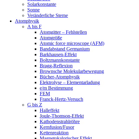
Solarkonstante
Sonne
Veränderliche Sterne
Atomphysik
A bis F
Atomgitter – Fehlstellen
Atomgröße
Atomic force microscope (AFM)
Bandabstand Germanium
Barkhausen-Effekt
Boltzmannkonstante
Bragg-Reflexion
Brownsche Molekularbewegung
Bücher-Atomphysik
Elektrolyse – Elementarladung
e/m Bestimmung
FEM
Franck-Hertz-Versuch
G bis Z
Halleffekt
Joule-Thomson-Effekt
Kathodenstrahlröhre
Kernfusion/Fusor
Kettenreaktion
Magnetokalorischer Effekt