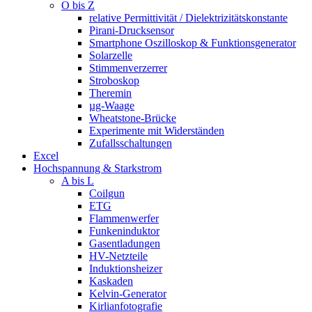
O bis Z
relative Permittivität / Dielektrizitätskonstante
Pirani-Drucksensor
Smartphone Oszilloskop & Funktionsgenerator
Solarzelle
Stimmenverzerrer
Stroboskop
Theremin
µg-Waage
Wheatstone-Brücke
Experimente mit Widerständen
Zufallsschaltungen
Excel
Hochspannung & Starkstrom
A bis L
Coilgun
ETG
Flammenwerfer
Funkeninduktor
Gasentladungen
HV-Netzteile
Induktionsheizer
Kaskaden
Kelvin-Generator
Kirlianfotografie