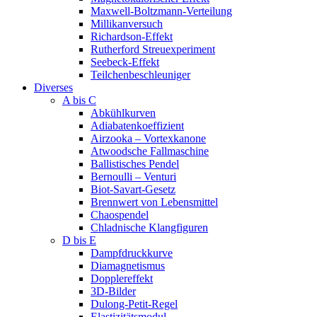
Maxwell-Boltzmann-Verteilung
Millikanversuch
Richardson-Effekt
Rutherford Streuexperiment
Seebeck-Effekt
Teilchenbeschleuniger
Diverses
A bis C
Abkühlkurven
Adiabatenkoeffizient
Airzooka – Vortexkanone
Atwoodsche Fallmaschine
Ballistisches Pendel
Bernoulli – Venturi
Biot-Savart-Gesetz
Brennwert von Lebensmittel
Chaospendel
Chladnische Klangfiguren
D bis E
Dampfdruckkurve
Diamagnetismus
Dopplereffekt
3D-Bilder
Dulong-Petit-Regel
Elastizitätsmodul