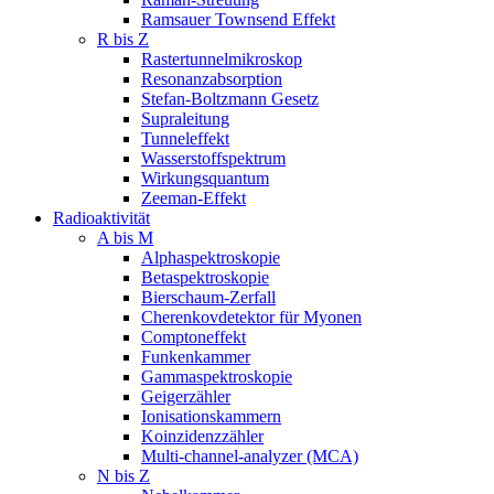
Ramsauer Townsend Effekt
R bis Z
Rastertunnelmikroskop
Resonanzabsorption
Stefan-Boltzmann Gesetz
Supraleitung
Tunneleffekt
Wasserstoffspektrum
Wirkungsquantum
Zeeman-Effekt
Radioaktivität
A bis M
Alphaspektroskopie
Betaspektroskopie
Bierschaum-Zerfall
Cherenkovdetektor für Myonen
Comptoneffekt
Funkenkammer
Gammaspektroskopie
Geigerzähler
Ionisationskammern
Koinzidenzzähler
Multi-channel-analyzer (MCA)
N bis Z