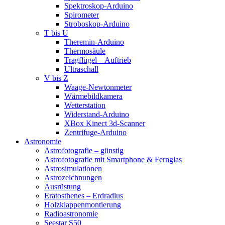
Spektroskop-Arduino
Spirometer
Stroboskop-Arduino
T bis U
Theremin-Arduino
Thermosäule
Tragflügel – Auftrieb
Ultraschall
V bis Z
Waage-Newtonmeter
Wärmebildkamera
Wetterstation
Widerstand-Arduino
XBox Kinect 3d-Scanner
Zentrifuge-Arduino
Astronomie
Astrofotografie – günstig
Astrofotografie mit Smartphone & Fernglas
Astrosimulationen
Astrozeichnungen
Ausrüstung
Eratosthenes – Erdradius
Holzklappenmontierung
Radioastronomie
Seestar S50