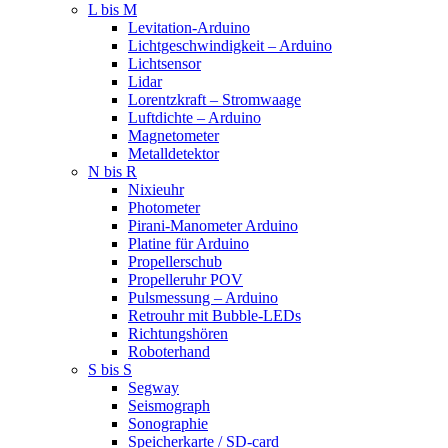
L bis M
Levitation-Arduino
Lichtgeschwindigkeit – Arduino
Lichtsensor
Lidar
Lorentzkraft – Stromwaage
Luftdichte – Arduino
Magnetometer
Metalldetektor
N bis R
Nixieuhr
Photometer
Pirani-Manometer Arduino
Platine für Arduino
Propellerschub
Propelleruhr POV
Pulsmessung – Arduino
Retrouhr mit Bubble-LEDs
Richtungshören
Roboterhand
S bis S
Segway
Seismograph
Sonographie
Speicherkarte / SD-card