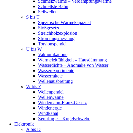
Schmelzwärme – Verdampfungswärme
Schnellste Bahn
Seilwellen
S bis T
Spezifische Wärmekapazität
Stoßgesetze
Streichholzexplosion
Strömungsmessung
Torsionspendel
U bis W
Vakuumkanone
Wärmeleitfähigkeit – Hausdämmung
Wasserdichte – Anomalie von Wasser
Wasserexperimente
Wasserrakete
Wellenausbreitung
W bis Z
Wellenpendel
Wellenwanne
Wiedemann-Franz-Gesetz
Windenergie
Windkanal
Zentrifuge – Kugelschwebe
Elektronik
A bis D