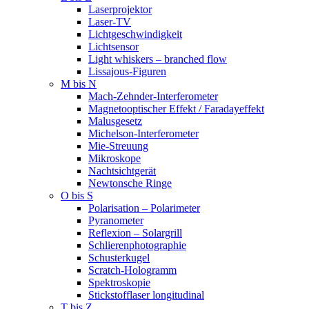
Laserprojektor
Laser-TV
Lichtgeschwindigkeit
Lichtsensor
Light whiskers – branched flow
Lissajous-Figuren
M bis N
Mach-Zehnder-Interferometer
Magnetooptischer Effekt / Faradayeffekt
Malusgesetz
Michelson-Interferometer
Mie-Streuung
Mikroskope
Nachtsichtgerät
Newtonsche Ringe
O bis S
Polarisation – Polarimeter
Pyranometer
Reflexion – Solargrill
Schlierenphotographie
Schusterkugel
Scratch-Hologramm
Spektroskopie
Stickstofflaser longitudinal
T bis Z