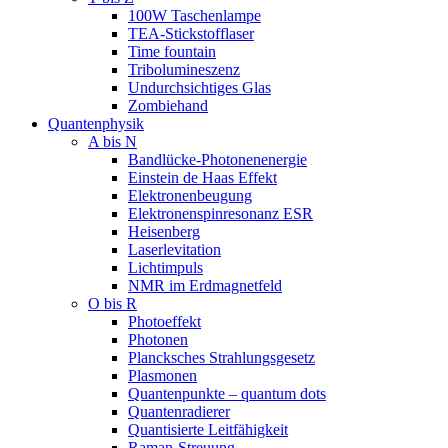
100W Taschenlampe
TEA-Stickstofflaser
Time fountain
Tribolumineszenz
Undurchsichtiges Glas
Zombiehand
Quantenphysik
A bis N
Bandlücke-Photonenenergie
Einstein de Haas Effekt
Elektronenbeugung
Elektronenspinresonanz ESR
Heisenberg
Laserlevitation
Lichtimpuls
NMR im Erdmagnetfeld
O bis R
Photoeffekt
Photonen
Plancksches Strahlungsgesetz
Plasmonen
Quantenpunkte – quantum dots
Quantenradierer
Quantisierte Leitfähigkeit
Raman-Streuung