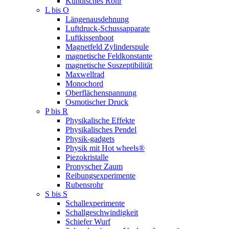
Kundtsches Rohr
L bis O
Längenausdehnung
Luftdruck-Schussapparate
Luftkissenboot
Magnetfeld Zylinderspule
magnetische Feldkonstante
magnetische Suszeptibilität
Maxwellrad
Monochord
Oberflächenspannung
Osmotischer Druck
P bis R
Physikalische Effekte
Physikalisches Pendel
Physik-gadgets
Physik mit Hot wheels®
Piezokristalle
Pronyscher Zaum
Reibungsexperimente
Rubensrohr
S bis S
Schallexperimente
Schallgeschwindigkeit
Schiefer Wurf