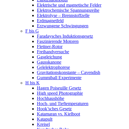
Elektrische und magnetische Felder
Elektrochemische Spannungsreihe
Elektrolyse – Brennstoffzelle
Erdmagnetfeld
Erzwungene Schwingungen
F bis G
Faradaysches Induktionsgesetz
Faszinierende Motoren
Flettner-Rotor
Freihandversuche
Gasgleichung
Gausskanone
Gelelektrophorese
Gravitationskonstante – Cavendish
Gummiball Experimente
H bis K
Hagen Poiseuille Gesetz
High speed Photographie
Hochhaushöhe
Hoch- und Tieftemperaturen
Hook’sches Gesetz
Katamaran vs. Kielboot
Katapult
Kreisel