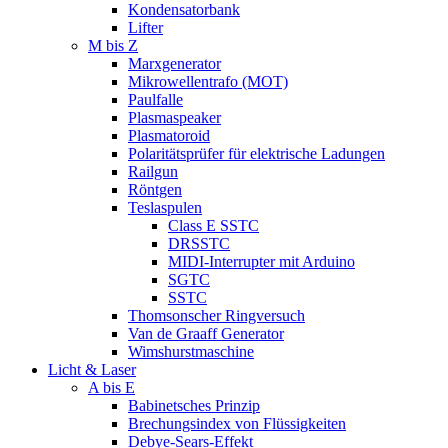
Kondensatorbank
Lifter
M bis Z
Marxgenerator
Mikrowellentrafo (MOT)
Paulfalle
Plasmaspeaker
Plasmatoroid
Polaritätsprüfer für elektrische Ladungen
Railgun
Röntgen
Teslaspulen
Class E SSTC
DRSSTC
MIDI-Interrupter mit Arduino
SGTC
SSTC
Thomsonscher Ringversuch
Van de Graaff Generator
Wimshurstmaschine
Licht & Laser
A bis E
Babinetsches Prinzip
Brechungsindex von Flüssigkeiten
Debye-Sears-Effekt