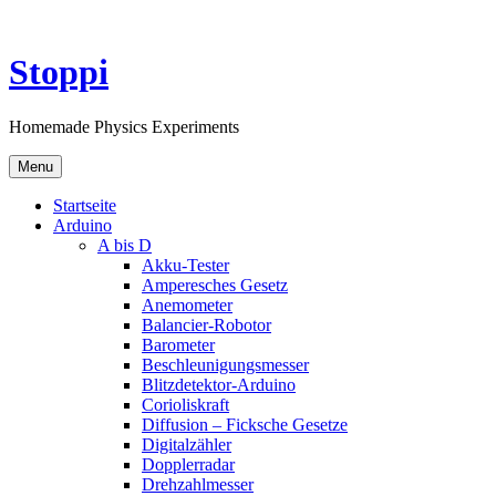
Skip
to
content
Stoppi
Homemade Physics Experiments
Menu
Startseite
Arduino
A bis D
Akku-Tester
Amperesches Gesetz
Anemometer
Balancier-Robotor
Barometer
Beschleunigungsmesser
Blitzdetektor-Arduino
Corioliskraft
Diffusion – Ficksche Gesetze
Digitalzähler
Dopplerradar
Drehzahlmesser