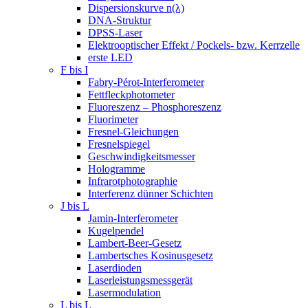
Dispersionskurve n(λ)
DNA-Struktur
DPSS-Laser
Elektrooptischer Effekt / Pockels- bzw. Kerrzelle
erste LED
F bis I
Fabry-Pérot-Interferometer
Fettfleckphotometer
Fluoreszenz – Phosphoreszenz
Fluorimeter
Fresnel-Gleichungen
Fresnelspiegel
Geschwindigkeitsmesser
Hologramme
Infrarotphotographie
Interferenz dünner Schichten
J bis L
Jamin-Interferometer
Kugelpendel
Lambert-Beer-Gesetz
Lambertsches Kosinusgesetz
Laserdioden
Laserleistungsmessgerät
Lasermodulation
L bis L