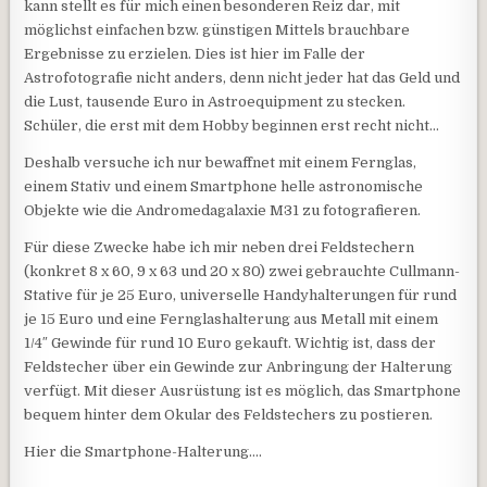
kann stellt es für mich einen besonderen Reiz dar, mit
möglichst einfachen bzw. günstigen Mittels brauchbare
Ergebnisse zu erzielen. Dies ist hier im Falle der
Astrofotografie nicht anders, denn nicht jeder hat das Geld und
die Lust, tausende Euro in Astroequipment zu stecken.
Schüler, die erst mit dem Hobby beginnen erst recht nicht…
Deshalb versuche ich nur bewaffnet mit einem Fernglas,
einem Stativ und einem Smartphone helle astronomische
Objekte wie die Andromedagalaxie M31 zu fotografieren.
Für diese Zwecke habe ich mir neben drei Feldstechern
(konkret 8 x 60, 9 x 63 und 20 x 80) zwei gebrauchte Cullmann-
Stative für je 25 Euro, universelle Handyhalterungen für rund
je 15 Euro und eine Fernglashalterung aus Metall mit einem
1/4″ Gewinde für rund 10 Euro gekauft. Wichtig ist, dass der
Feldstecher über ein Gewinde zur Anbringung der Halterung
verfügt. Mit dieser Ausrüstung ist es möglich, das Smartphone
bequem hinter dem Okular des Feldstechers zu postieren.
Hier die Smartphone-Halterung….