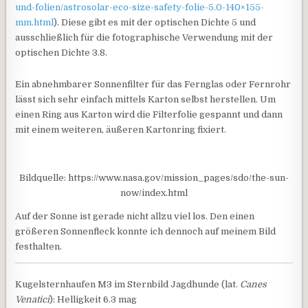
und-folien/astrosolar-eco-size-safety-folie-5.0-140×155-
mm.html
). Diese gibt es mit der optischen Dichte 5 und
ausschließlich für die fotographische Verwendung mit der
optischen Dichte 3.8.
Ein abnehmbarer Sonnenfilter für das Fernglas oder Fernrohr
lässt sich sehr einfach mittels Karton selbst herstellen. Um
einen Ring aus Karton wird die Filterfolie gespannt und dann
mit einem weiteren, äußeren Kartonring fixiert.
Bildquelle: https://www.nasa.gov/mission_pages/sdo/the-sun-
now/index.html
Auf der Sonne ist gerade nicht allzu viel los. Den einen
größeren Sonnenfleck konnte ich dennoch auf meinem Bild
festhalten.
Kugelsternhaufen M3 im Sternbild Jagdhunde (lat.
Canes
Venatici
): Helligkeit 6.3 mag