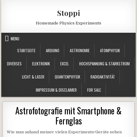
Skip to content
Stoppi
Homemade Physics Experiments
MENU
STARTSEITE
ARDUINO
ASTRONOMIE
ATOMPHYSIK
DIVERSES
ELEKTRONIK
EXCEL
HOCHSPANNUNG & STARKSTROM
LICHT & LASER
QUANTENPHYSIK
RADIOAKTIVITÄT
IMPRESSUM & DISCLAIMER
FOR SALE
Astrofotografie mit Smartphone &
Fernglas
Wie man anhand meiner vielen Experimente/Geräte sehen