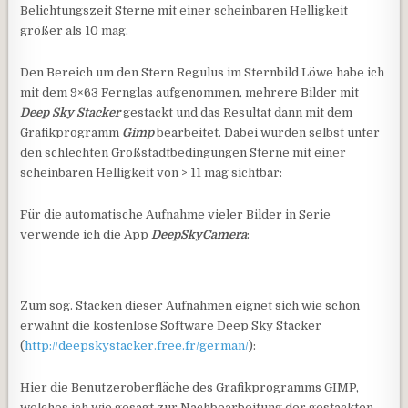
Belichtungszeit Sterne mit einer scheinbaren Helligkeit
größer als 10 mag.
Den Bereich um den Stern Regulus im Sternbild Löwe habe ich
mit dem 9×63 Fernglas aufgenommen, mehrere Bilder mit
Deep Sky Stacker
gestackt und das Resultat dann mit dem
Grafikprogramm
Gimp
bearbeitet. Dabei wurden selbst unter
den schlechten Großstadtbedingungen Sterne mit einer
scheinbaren Helligkeit von > 11 mag sichtbar:
Für die automatische Aufnahme vieler Bilder in Serie
verwende ich die App
DeepSkyCamera
:
Zum sog. Stacken dieser Aufnahmen eignet sich wie schon
erwähnt die kostenlose Software Deep Sky Stacker
(
http://deepskystacker.free.fr/german/
):
Hier die Benutzeroberfläche des Grafikprogramms GIMP,
welches ich wie gesagt zur Nachbearbeitung der gestackten