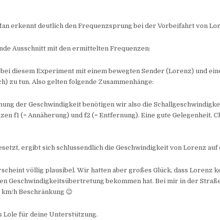
Man erkennt deutlich den Frequenzsprung bei der Vorbeifahrt von Lo
nde Ausschnitt mit den ermittelten Frequenzen:
a bei diesem Experiment mit einem bewegten Sender (Lorenz) und ei
h) zu tun. Also gelten folgende Zusammenhänge:
ung der Geschwindigkeit benötigen wir also die Schallgeschwindigkei
en f1 (= Annäherung) und f2 (= Entfernung). Eine gute Gelegenheit, 
setzt, ergibt sich schlussendlich die Geschwindigkeit von Lorenz auf
scheint völlig plausibel. Wir hatten aber großes Glück, dass Lorenz k
gen Geschwindigkeitsübertretung bekommen hat. Bei mir in der Straß
0 km/h Beschränkung 😉
 Lole für deine Unterstützung.