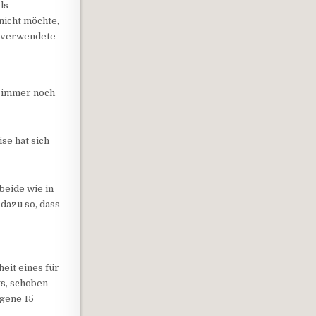
ls
nicht möchte,
h verwendete
n immer noch
se hat sich
beide wie in
dazu so, dass
heit eines für
s, schoben
agene 15