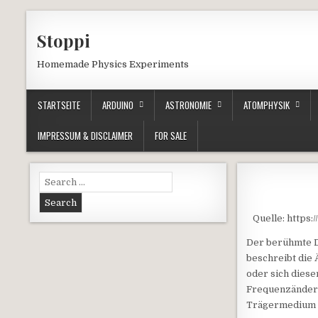
Skip to content
Stoppi
Homemade Physics Experiments
STARTSEITE
ARDUINO
ASTRONOMIE
ATOMPHYSIK
IMPRESSUM & DISCLAIMER
FOR SALE
Search for:
Quelle: https
Der berühmte Do
beschreibt die 
oder sich diese
Frequenzänderun
Trägermedium (