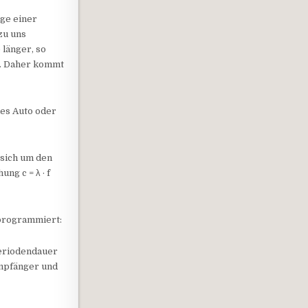
lge einer
zu uns
 länger, so
r. Daher kommt
des Auto oder
 sich um den
ng c = λ · f
 programmiert:
Periodendauer
mpfänger und