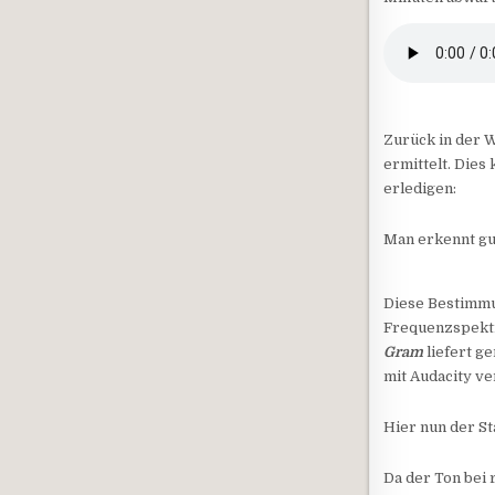
Zurück in der 
ermittelt. Dies
erledigen:
Man erkennt gut
Diese Bestimmun
Frequenzspektr
Gram
liefert ge
mit Audacity ve
Hier nun der St
Da der Ton bei 