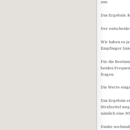
aus:
Das Ergebnis: 
Der entscheide
Wir haben es j
Empfänger (mic
Für die Bestimm
beiden Frequenz
fragen:
Die Werte einge
Das Ergebnis er
Strafzettel we
nämlich eine 3
Danke nochmals