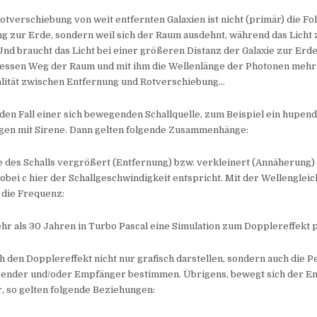
otverschiebung von weit entfernten Galaxien ist nicht (primär) die Fo
g zur Erde, sondern weil sich der Raum ausdehnt, während das Licht 
Und braucht das Licht bei einer größeren Distanz der Galaxie zur Erde
 dessen Weg der Raum und mit ihm die Wellenlänge der Photonen meh
alität zwischen Entfernung und Rotverschiebung…
den Fall einer sich bewegenden Schallquelle, zum Beispiel ein hupen
gen mit Sirene. Dann gelten folgende Zusammenhänge:
 des Schalls vergrößert (Entfernung) bzw. verkleinert (Annäherung)
wobei c hier der Schallgeschwindigkeit entspricht. Mit der Wellengleichu
r die Frequenz:
hr als 30 Jahren in Turbo Pascal eine Simulation zum Dopplereffekt
h den Dopplereffekt nicht nur grafisch darstellen, sondern auch die 
ender und/oder Empfänger bestimmen. Übrigens, bewegt sich der E
, so gelten folgende Beziehungen: