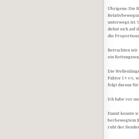
Übrigens: Die R
Relativbewegun
unterwegs ist. 
dehnt sich auf
die Proportion
Betrachten wir 
ein Rettungswa
Die Wellenlänge
Faktor 1 ± v/c, 
folgt daraus fü
Ich habe vor me
Damit konnte ic
bei bewegtem S
ruht der Sender