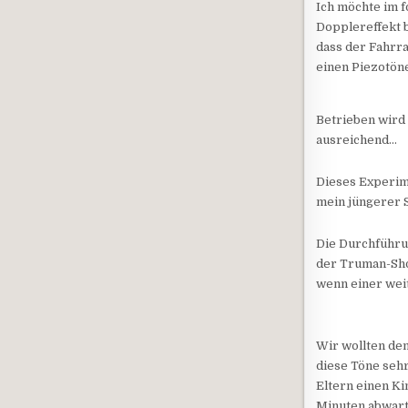
Ich möchte im 
Dopplereffekt b
dass der Fahrr
einen Piezotöne
Betrieben wird 
ausreichend…
Dieses Experime
mein jüngerer S
Die Durchführun
der Truman-Sho
wenn einer weit
Wir wollten den
diese Töne seh
Eltern einen K
Minuten abwarte