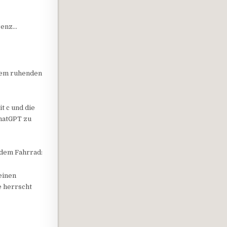
renz…
nem ruhenden
t c und die
ChatGPT zu
 dem Fahrrad:
einen
e herrscht