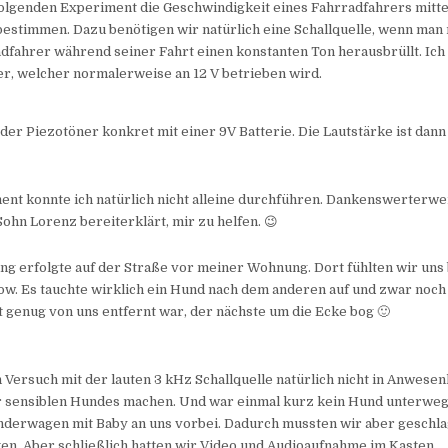
folgenden Experiment die Geschwindigkeit eines Fahrradfahrers mitte
estimmen. Dazu benötigen wir natürlich eine Schallquelle, wenn man 
adfahrer während seiner Fahrt einen konstanten Ton herausbrüllt. Ic
r, welcher normalerweise an 12 V betrieben wird.
der Piezotöner konkret mit einer 9V Batterie. Die Lautstärke ist dan
nt konnte ich natürlich nicht alleine durchführen. Dankenswerterwei
ohn Lorenz bereiterklärt, mir zu helfen. 😉
g erfolgte auf der Straße vor meiner Wohnung. Dort fühlten wir uns 
w. Es tauchte wirklich ein Hund nach dem anderen auf und zwar noch 
 genug von uns entfernt war, der nächste um die Ecke bog 🙂
 Versuch mit der lauten 3 kHz Schallquelle natürlich nicht in Anwesen
r sensiblen Hundes machen. Und war einmal kurz kein Hund unterweg
inderwagen mit Baby an uns vorbei. Dadurch mussten wir aber geschl
n. Aber schließlich hatten wir Video und Audioaufnahme im Kasten.