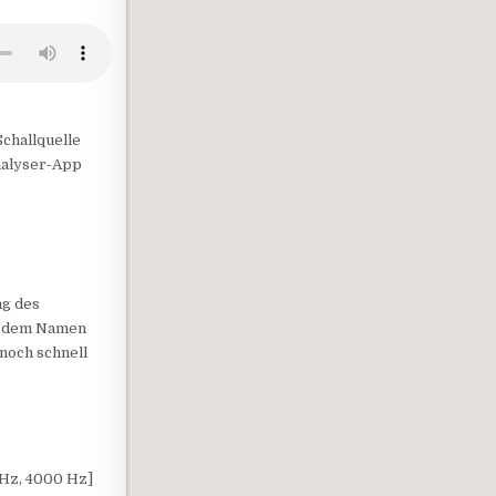
challquelle
analyser-App
ng des
it dem Namen
 noch schnell
0 Hz, 4000 Hz]