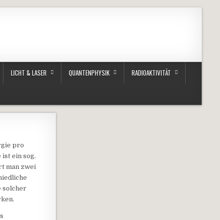
LICHT & LASER
QUANTENPHYSIK
RADIOAKTIVITÄT
rgie pro
st ein sog.
rt man zwei
hiedliche
 solcher
rken.
es