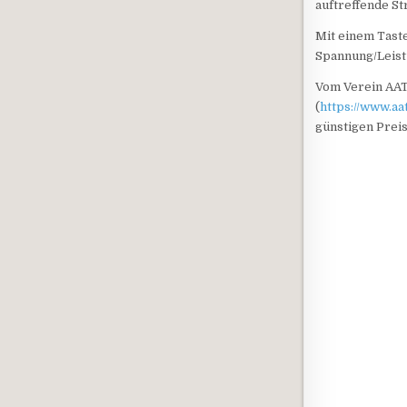
auftreffende St
Mit einem Taste
Spannung/Leistu
Vom Verein AAT
(
https://www.a
günstigen Prei