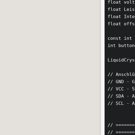
float volt
float Leis
float Inte
float offs
const int 
int button
LiquidCrys
// Anschlü
// GND - G
// VCC - 5V
// SDA - A
// SCL - A
// =======
// =======