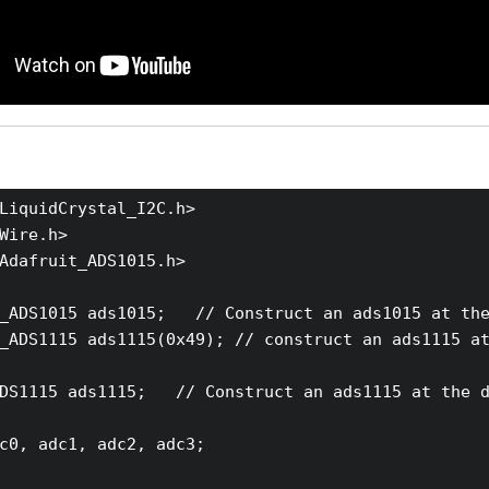
LiquidCrystal_I2C.h>

Wire.h>

Adafruit_ADS1015.h>

 	// Construct an ads1015 at the default address: 0x48

1115(0x49);	// construct an ads1115 at address 0x49

 Construct an ads1115 at the default address: 0x48

c0, adc1, adc2, adc3;
