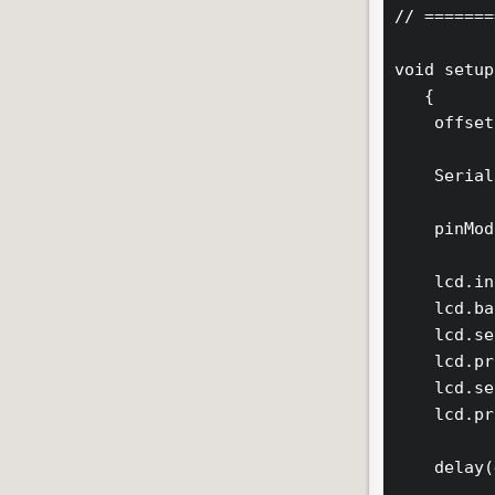
// =======
void setup
   {

    offset
    Serial
    pinMod
    lcd.in
    lcd.ba
    lcd.se
    lcd.pr
    lcd.se
    lcd.pr
    delay(