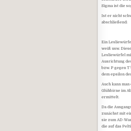
Sigma ist die so
Ist er nicht sc
abschließend:
Ein Lesliewürfe
weiß usw. Diese
Lesliewürfel m
Ausrichtung de
bzw. P gegen T^ 
dem epsilon der
Auch kann man d
Glühbirne im Ab
ermittelt.
Da die Ausgang
zunächst mit e
sie zum AD-Wan
die auf das Pel