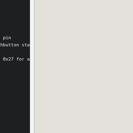
 pin

hbutton status

 0x27 for a 16 chars and 2 line display. ACHTUNG: 