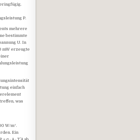
eringfügig.
gsleistung P.
ments mehrere
ine bestimmte
pannung U. In
. 20 mW erzeugte
einer
hlungsleistung
lungsintensität
tung einfach
tierelement
treffen, was
500 W/m².
rden. Ein
σ · A · T^ 4 ab.