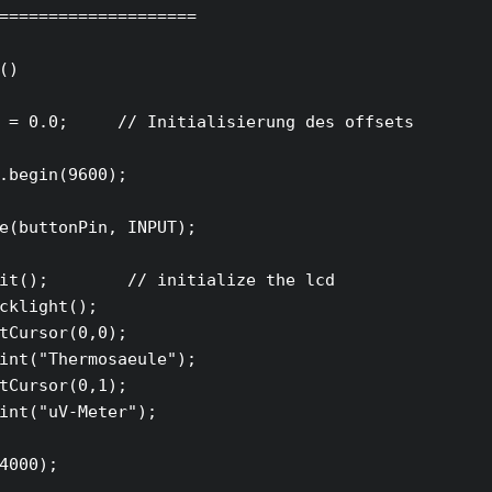
====================

()

 = 0.0;     // Initialisierung des offsets

.begin(9600);

e(buttonPin, INPUT);

it();        // initialize the lcd

cklight();

tCursor(0,0);

int("Thermosaeule");

tCursor(0,1);

int("uV-Meter");

4000);
