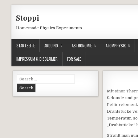
Skip to content
Stoppi
Homemade Physics Experiments
STARTSEITE
ARDUINO
ASTRONOMIE
ATOMPHYSIK
IMPRESSUM & DISCLAIMER
FOR SALE
Search for:
Mit einer Therm
Sekunde und pr
Peltierelement
Drahtstücke ver
Temperatur, so
„Drahtstücke“ 
Strahlt man nun