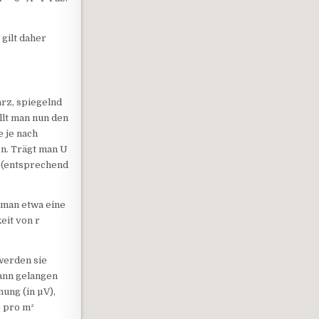
gilt daher
arz, spiegelnd
llt man nun den
 je nach
n. Trägt man U
n (entsprechend
 man etwa eine
eit von r
werden sie
ann gelangen
ung (in µV),
e pro m²