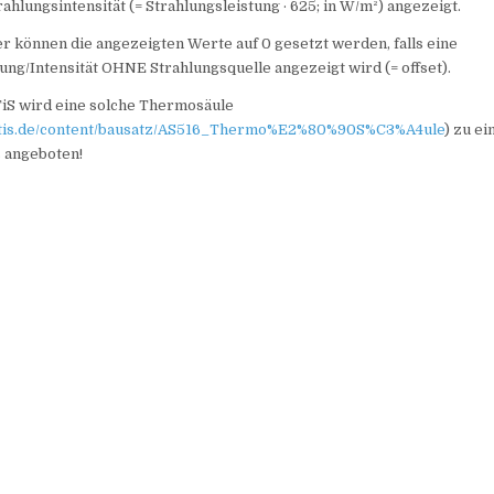
rahlungsintensität (= Strahlungsleistung · 625; in W/m²) angezeigt.
r können die angezeigten Werte auf 0 gesetzt werden, falls eine
ng/Intensität OHNE Strahlungsquelle angezeigt wird (= offset).
iS wird eine solche Thermosäule
atis.de/content/bausatz/AS516_Thermo%E2%80%90S%C3%A4ule
) zu e
s angeboten!