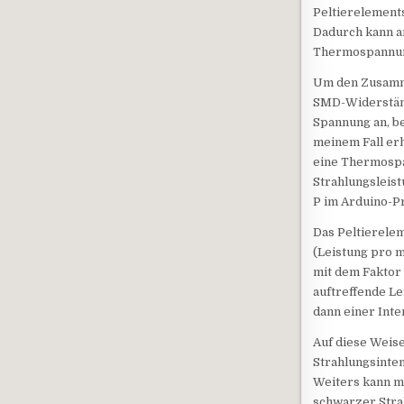
Peltierelements
Dadurch kann an
Thermospannung
Um den Zusamme
SMD-Widerständ
Spannung an, b
meinem Fall erh
eine Thermospa
Strahlungsleist
P im Arduino-P
Das Peltierelem
(Leistung pro m
mit dem Faktor 
auftreffende Le
dann einer Inte
Auf diese Weise
Strahlungsinten
Weiters kann m
schwarzer Strahl