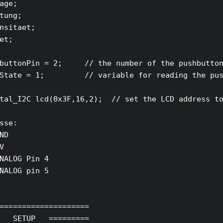
age;

tung;

nsitaet;

et;

buttonPin = 2;     // the number of the pushbutton
State = 1;         // variable for reading the pus
tal_I2C lcd(0x3F,16,2);  // set the LCD address to
sse:

ND



NALOG Pin 4

NALOG pin 5

====================

   SETUP   =========
