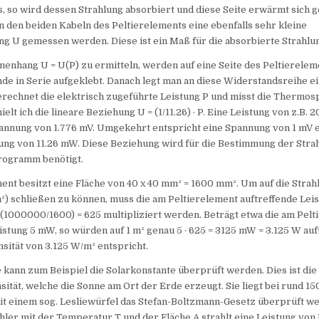
, so wird dessen Strahlung absorbiert und diese Seite erwärmt sich g
 den beiden Kabeln des Peltierelements eine ebenfalls sehr kleine
 U gemessen werden. Diese ist ein Maß für die absorbierte Strahlun
nhang U = U(P) zu ermitteln, werden auf eine Seite des Peltierele
e in Serie aufgeklebt. Danach legt man an diese Widerstandsreihe e
erechnet die elektrisch zugeführte Leistung P und misst die Thermos
ielt ich die lineare Beziehung U = (1/11.26) · P. Eine Leistung von z.B
nnung von 1.776 mV. Umgekehrt entspricht eine Spannung von 1 mV 
ung von 11.26 mW. Diese Beziehung wird für die Bestimmung der Stra
rogramm benötigt.
ent besitzt eine Fläche von 40 x 40 mm² = 1600 mm². Um auf die Strah
²) schließen zu können, muss die am Peltierelement auftreffende Leis
(1000000/1600) = 625 multipliziert werden. Beträgt etwa die am Pel
istung 5 mW, so würden auf 1 m² genau 5 · 625 = 3125 mW = 3.125 W auf
nsität von 3.125 W/m² entspricht.
 kann zum Beispiel die Solarkonstante überprüft werden. Dies ist die
sität, welche die Sonne am Ort der Erde erzeugt. Sie liegt bei rund 1
it einem sog. Lesliewürfel das Stefan-Boltzmann-Gesetz überprüft we
er mit der Temperatur T und der Fläche A strahlt eine Leistung von P = 