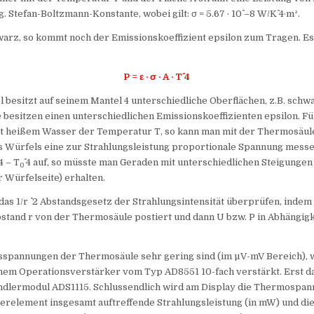
g. Stefan-Boltzmann-Konstante, wobei gilt: σ = 5.67 · 10^ –8 W/K^ 4·m².
hwarz, so kommt noch der Emissionskoeffizient epsilon zum Tragen. Es 
P = ε · σ · A · T^ 4
l besitzt auf seinem Mantel 4 unterschiedliche Oberflächen, z.B. schw
 besitzen einen unterschiedlichen Emissionskoeffizienten epsilon. Fü
it heißem Wasser der Temperatur T, so kann man mit der Thermosäule
s Würfels eine zur Strahlungsleistung proportionale Spannung messe
4 – T
^ 4 auf, so müsste man Geraden mit unterschiedlichen Steigunge
0
 Würfelseite) erhalten.
as 1/r ^ 2 Abstandsgesetz der Strahlungsintensität überprüfen, indem
stand r von der Thermosäule postiert und dann U bzw. P in Abhängigk
sspannungen der Thermosäule sehr gering sind (im µV-mV Bereich), 
inem Operationsverstärker vom Typ AD8551 10-fach verstärkt. Erst d
dlermodul ADS1115. Schlussendlich wird am Display die Thermospann
tierelement insgesamt auftreffende Strahlungsleistung (in mW) und di