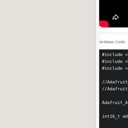
Arduino-Code:
#include <
#include <
#include <
//Adafruit_ADS1015 ads1015; 
//Adafruit_ADS1115 ads
Adafruit_ADS1115 ads1115;  	//
int16_t ad