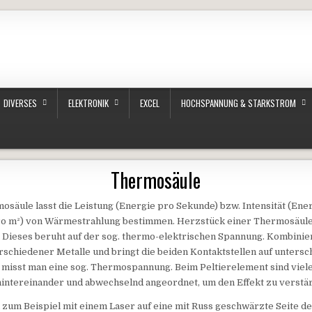
DIVERSES
ELEKTRONIK
EXCEL
HOCHSPANNUNG & STARKSTROM
Thermosäule
osäule lasst die Leistung (Energie pro Sekunde) bzw. Intensität (Ene
o m²) von Wärmestrahlung bestimmen. Herzstück einer Thermosäule i
. Dieses beruht auf der sog. thermo-elektrischen Spannung. Kombinie
schiedener Metalle und bringt die beiden Kontaktstellen auf untersc
 misst man eine sog. Thermospannung. Beim Peltierelement sind viele
hintereinander und abwechselnd angeordnet, um den Effekt zu verstä
 zum Beispiel mit einem Laser auf eine mit Russ geschwärzte Seite d