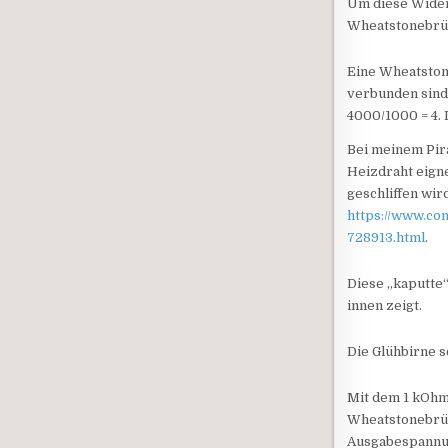
Um diese Wider
Wheatstonebrü
Eine Wheatston
verbunden sind
4000/1000 = 4. 
Bei meinem Pira
Heizdraht eigne
geschliffen wir
https://www.co
728913.html
.
Diese „kaputte“ 
innen zeigt.
Die Glühbirne s
Mit dem 1 kOhm
Wheatstonebrück
Ausgabespannun