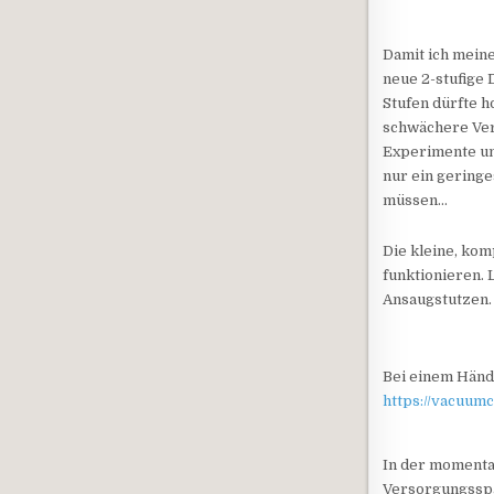
Damit ich meine
neue 2-stufige 
Stufen dürfte h
schwächere Ver
Experimente un
nur ein geringe
müssen…
Die kleine, ko
funktionieren. 
Ansaugstutzen. 
Bei einem Händl
https://vacuum
In der momenta
Versorgungsspan