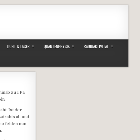
LICHT & LASER
QUANTENPHYSIK
RADIOAKTIVITÄT
inab zu 1 Pa
ln.
ht. Ist der
zdrahts ab und
so fehlen nun
.