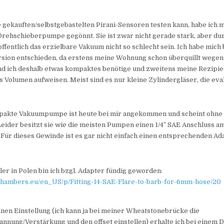
 gekauften/selbstgebastelten Pirani-Sensoren testen kann, habe ich m
Drehschieberpumpe gegönnt. Sie ist zwar nicht gerade stark, aber du
offentlich das erzielbare Vakuum nicht so schlecht sein. Ich habe mich
sion entschieden, da erstens meine Wohnung schon überquillt wegen
d ich deshalb etwas kompaktes benötige und zweitens meine Rezipie
s Volumen aufweisen. Meist sind es nur kleine Zylindergläser, die ev
mpakte Vakuumpumpe ist heute bei mir angekommen und scheint ohne
Leider besitzt sie wie die meisten Pumpen einen 1/4″ SAE Anschluss a
Für dieses Gewinde ist es gar nicht einfach einen entsprechenden Ada
er in Polen bin ich bzgl. Adapter fündig geworden:
chambers.eu/en_US/p/Fitting-14-SAE-Flare-to-barb-for-6mm-hose/20
nen Einstellung (ich kann ja bei meiner Wheatstonebrücke die
nung/Verstärkung und den offset einstellen) erhalte ich bei einem D