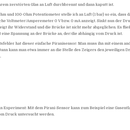
hrem zerstörten Glas an Luft durchbrennt und dann kaputt ist.
hm und 100-Ohm Potentiometer stelle ich an Luft (1 bar) so ein, dass d
iche Voltmeter/Amperemeter 0 V bzw. 0 mA anzeigt. Sinkt nun der Dru
teigt ihr Widerstand und die Brücke ist nicht mehr abgeglichen. Es flie
t eine Spannung an der Brücke an, der/die abhängig vom Druck ist.
sfehler hat dieser einfache Piranisensor: Man muss ihn mit einem a
Dann kann man etwa immer an die Stelle des Zeigers den jeweiligen Dr
.
in Experiment: Mit dem Pirani-Sensor kann zum Beispiel eine Gasentl
om Druck untersucht werden.