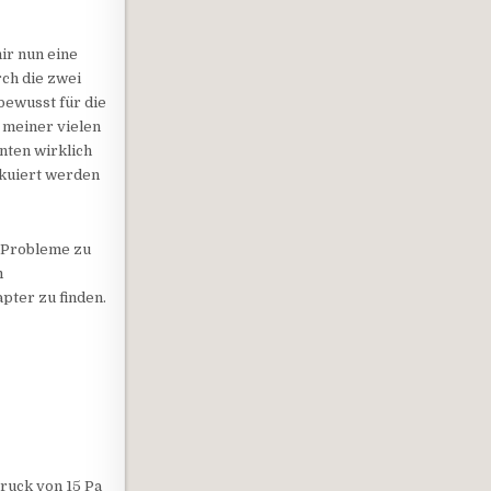
ir nun eine
rch die zwei
 bewusst für die
 meiner vielen
nten wirklich
akuiert werden
 Probleme zu
m
pter zu finden.
ruck von 15 Pa