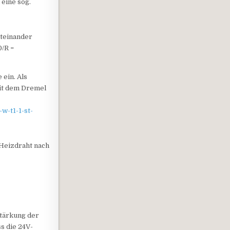
eine sog.
iteinander
/R =
 ein. Als
mit dem Dremel
w-t1-1-st-
r Heizdraht nach
stärkung der
s die 24V-