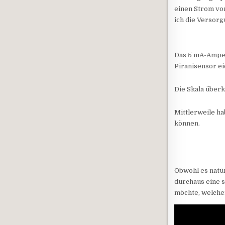
einen Strom vo
ich die Versor
Das 5 mA-Amper
Piranisensor ei
Die Skala überk
Mittlerweile h
können.
Obwohl es natür
durchaus eine 
möchte, welcher