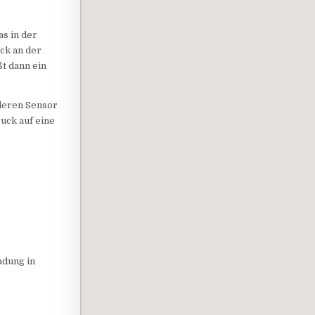
as in der
ck an der
ßt dann ein
nderen Sensor
uck auf eine
adung in