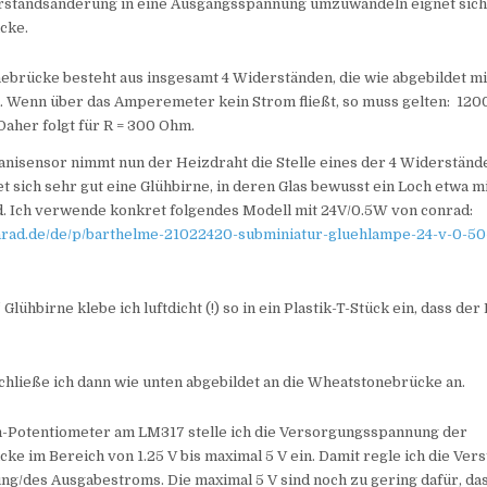
standsänderung in eine Ausgangsspannung umzuwandeln eignet sich 
cke.
ebrücke besteht aus insgesamt 4 Widerständen, die wie abgebildet m
. Wenn über das Amperemeter kein Strom fließt, so muss gelten: 1200
Daher folgt für R = 300 Ohm.
nisensor nimmt nun der Heizdraht die Stelle eines der 4 Widerstände
t sich sehr gut eine Glühbirne, in deren Glas bewusst ein Loch etwa 
d. Ich verwende konkret folgendes Modell mit 24V/0.5W von conrad:
nrad.de/de/p/barthelme-21022420-subminiatur-gluehlampe-24-v-0-50-
Glühbirne klebe ich luftdicht (!) so in ein Plastik-T-Stück ein, dass de
chließe ich dann wie unten abgebildet an die Wheatstonebrücke an.
-Potentiometer am LM317 stelle ich die Versorgungsspannung der
e im Bereich von 1.25 V bis maximal 5 V ein. Damit regle ich die Ver
g/des Ausgabestroms. Die maximal 5 V sind noch zu gering dafür, das