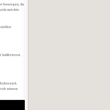
r besorgen, da
peln möchte.
ziellen
r kalibrieren
obbybereich
grob wissen