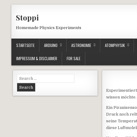
Skip to content
Stoppi
Homemade Physics Experiments
STARTSEITE
ARDUINO
ASTRONOMIE
ATOMPHYSIK
IMPRESSUM & DISCLAIMER
FOR SALE
Search for:
Experimentiert
wissen möchte. 
Ein Piranisens
Druck noch rel
seine Temperat
diese Luftmole