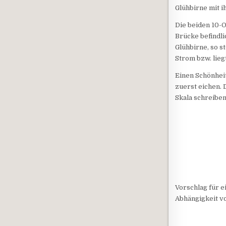
Glühbirne mit i
Die beiden 10-O
Brücke befindl
Glühbirne, so s
Strom bzw. lieg
Einen Schönheit
zuerst eichen. 
Skala schreiben
Vorschlag für e
Abhängigkeit v