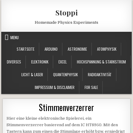
Skip to content
Stoppi
Homemade Physics Experiments
MENU
STARTSEITE
ARDUINO
ASTRONOMIE
ATOMPHYSIK
DIVERSES
ELEKTRONIK
EXCEL
HOCHSPANNUNG & STARKSTROM
LICHT & LASER
QUANTENPHYSIK
RADIOAKTIVITÄT
IMPRESSUM & DISCLAIMER
FOR SALE
Stimmenverzerrer
Hier eine kleine elektronische Spielerei, ein
Stimmenverzerrer basierend auf dem IC HT8950. Mit den
Tastern kann zum einen die Stimmlage erhöht bzw. erniedrigt