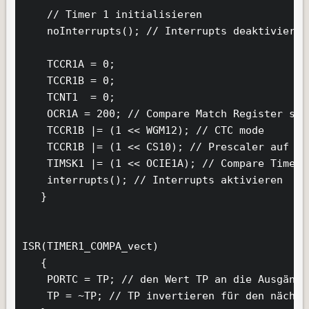
    // Timer 1 initialisieren

    noInterrupts(); // Interrupts deaktivieren

    TCCR1A = 0;

    TCCR1B = 0;

    TCNT1  = 0;

    OCR1A = 200; // Compare Match Register set
    TCCR1B |= (1 << WGM12); // CTC mode

    TCCR1B |= (1 << CS10); // Prescaler auf 1 
    TIMSK1 |= (1 << OCIE1A); // Compare Timer 
    interrupts(); // Interrupts aktivieren

   }

ISR(TIMER1_COMPA_vect)         

   {

    PORTC = TP; // den Wert TP an die Ausgänge 
    TP = ~TP; // TP invertieren für den nächst