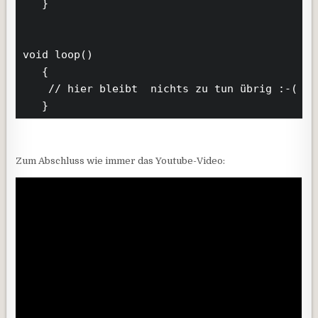
   }

void loop()

   {

    // hier bleibt  nichts zu tun übrig :-(

   }
Zum Abschluss wie immer das Youtube-Video: