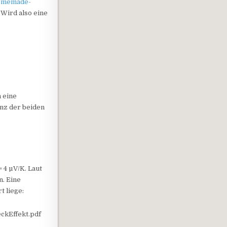
homemade-
 Wird also eine
 eine
enz der beiden
= 4 µV/K. Laut
n. Eine
t liege:
eckEffekt.pdf