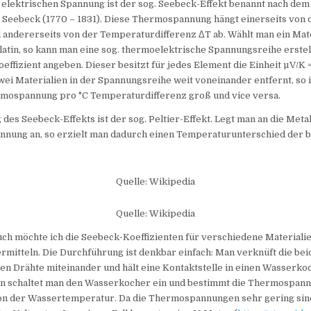
 elektrischen Spannung ist der sog. Seebeck-Effekt benannt nach dem
Seebeck (1770 – 1831). Diese Thermospannung hängt einerseits von 
 andererseits von der Temperaturdifferenz ΔT ab. Wählt man ein Mate
Platin, so kann man eine sog. thermoelektrische Spannungsreihe erste
effizient angeben. Dieser besitzt für jedes Element die Einheit µV/K =
wei Materialien in der Spannungsreihe weit voneinander entfernt, so i
ospannung pro °C Temperaturdifferenz groß und vice versa.
es Seebeck-Effekts ist der sog. Peltier-Effekt. Legt man an die Meta
annung an, so erzielt man dadurch einen Temperaturunterschied der 
Quelle: Wikipedia
Quelle: Wikipedia
ch möchte ich die Seebeck-Koeffizienten für verschiedene Materiali
rmitteln. Die Durchführung ist denkbar einfach: Man verknüft die be
en Drähte miteinander und hält eine Kontaktstelle in einen Wasserko
ann schaltet man den Wasserkocher ein und bestimmt die Thermospann
on der Wassertemperatur. Da die Thermospannungen sehr gering sind