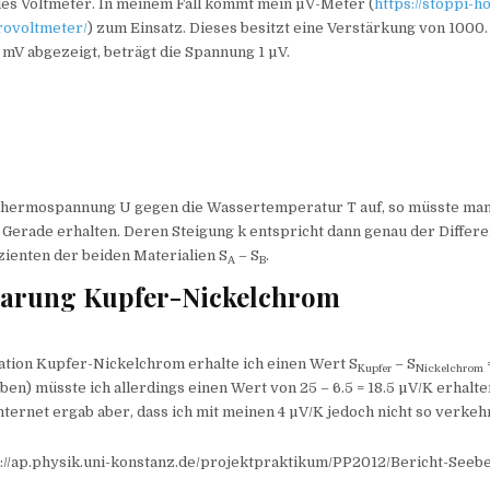
les Voltmeter. In meinem Fall kommt mein µV-Meter (
https://stoppi-
rovoltmeter/
) zum Einsatz. Dieses besitzt eine Verstärkung von 1000.
mV abgezeigt, beträgt die Spannung 1 µV.
Thermospannung U gegen die Wassertemperatur T auf, so müsste man
Gerade erhalten. Deren Steigung k entspricht dann genau der Differ
ienten der beiden Materialien S
– S
.
A
B
aarung Kupfer-Nickelchrom
ation Kupfer-Nickelchrom erhalte ich einen Wert S
– S
Kupfer
Nickelchrom
oben) müsste ich allerdings einen Wert von 25 – 6.5 = 18.5 µV/K erhalte
ternet ergab aber, dass ich mit meinen 4 µV/K jedoch nicht so verkehr
s://ap.physik.uni-konstanz.de/projektpraktikum/PP2012/Bericht-Seeb