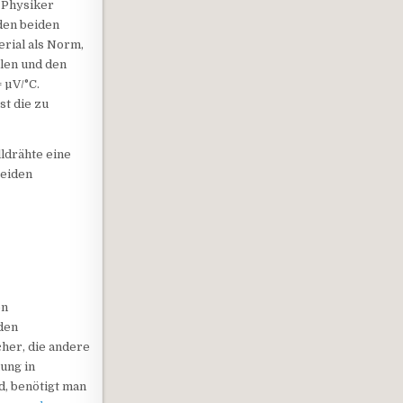
 Physiker
den beiden
rial als Norm,
llen und den
 µV/°C.
st die zu
lldrähte eine
beiden
en
iden
cher, die andere
ung in
, benötigt man