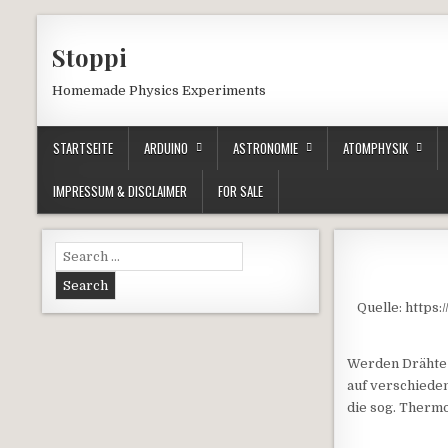
Skip to content
Stoppi
Homemade Physics Experiments
STARTSEITE
ARDUINO
ASTRONOMIE
ATOMPHYSIK
IMPRESSUM & DISCLAIMER
FOR SALE
Search for:
Quelle: https
Werden Drähte 
auf verschiede
die sog. Therm