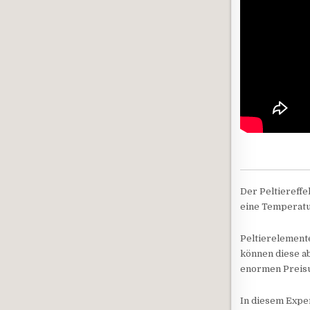
Der Peltiereffe
eine Temperatu
Peltierelemente
können diese ab
enormen Preisu
In diesem Expe