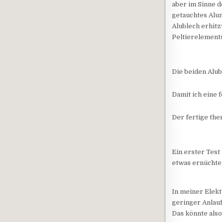
aber im Sinne d
getauchtes Alu
Alublech erhitz
Peltierelements
Die beiden Alub
Damit ich eine 
Der fertige th
Ein erster Tes
etwas ernüchter
In meiner Elekt
geringer Anlauf
Das könnte als