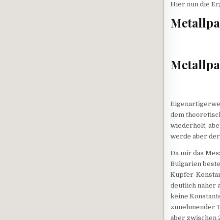
Hier nun die E
Metallp
Metallp
Eigenartigerwe
dem theoretisc
wiederholt, abe
werde aber der
Da mir das Mess
Bulgarien beste
Kupfer-Konstant
deutlich näher
keine Konstant
zunehmender Te
aber zwischen 