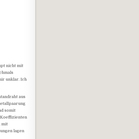
pt nicht mit
ochmals
ir unklar. Ich
ntandraht aus
Metallpaarung
nd somit
Koeffizienten
 mit
sungen lagen