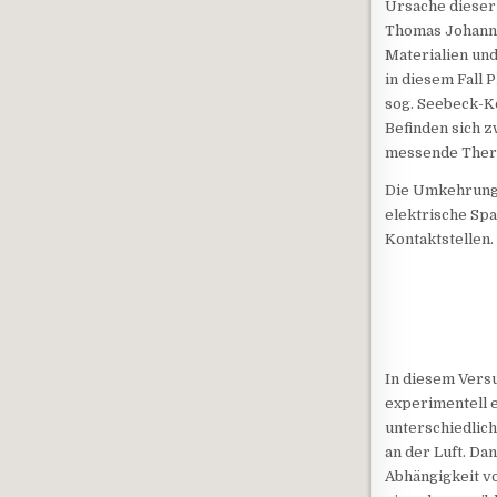
Ursache dieser
Thomas Johann 
Materialien und
in diesem Fall 
sog. Seebeck-Ko
Befinden sich z
messende Therm
Die Umkehrung d
elektrische Sp
Kontaktstellen.
In diesem Versu
experimentell e
unterschiedlich
an der Luft. D
Abhängigkeit v