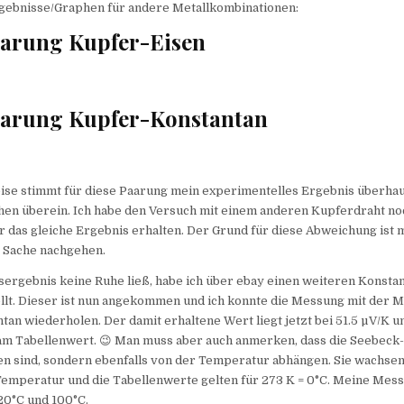
rgebnisse/Graphen für andere Metallkombinationen:
aarung Kupfer-Eisen
aarung Kupfer-Konstantan
ise stimmt für diese Paarung mein experimentelles Ergebnis überhau
hen überein. Ich habe den Versuch mit einem anderen Kupferdraht n
r das gleiche Ergebnis erhalten. Der Grund für diese Abweichung ist m
 Sache nachgehen.
ergebnis keine Ruhe ließ, habe ich über ebay einen weiteren Konsta
llt. Dieser ist nun angekommen und ich konnte die Messung mit der 
an wiederholen. Der damit erhaltene Wert liegt jetzt bei 51.5 µV/K u
 am Tabellenwert. 😉 Man muss aber auch anmerken, dass die Seebeck-
en sind, sondern ebenfalls von der Temperatur abhängen. Sie wachsen
mperatur und die Tabellenwerte gelten für 273 K = 0°C. Meine Mes
20°C und 100°C.