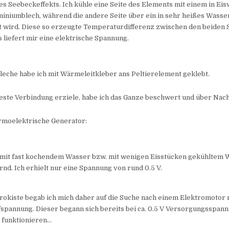
es Seebeckeffekts. Ich kühle eine Seite des Elements mit einem in Ei
miniumblech, während die andere Seite über ein in sehr heißes Wasse
t wird. Diese so erzeugte Temperaturdifferenz zwischen den beiden 
 liefert mir eine elektrische Spannung.
leche habe ich mit Wärmeleitkleber ans Peltierelement geklebt.
feste Verbindung erziele, habe ich das Ganze beschwert und über Nach
ermoelektrische Generator:
t mit fast kochendem Wasser bzw. mit wenigen Eisstücken gekühltem
nd. Ich erhielt nur eine Spannung von rund 0.5 V.
rokiste begab ich mich daher auf die Suche nach einem Elektromotor 
spannung. Dieser begann sich bereits bei ca. 0.5 V Versorgungsspan
o funktionieren…