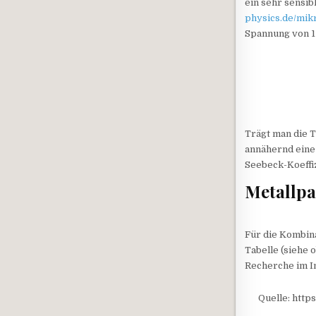
ein sehr sensib
physics.de/mik
Spannung von 1 
Trägt man die 
annähernd eine 
Seebeck-Koeffiz
Metallp
Für die Kombin
Tabelle (siehe 
Recherche im In
Quelle: http