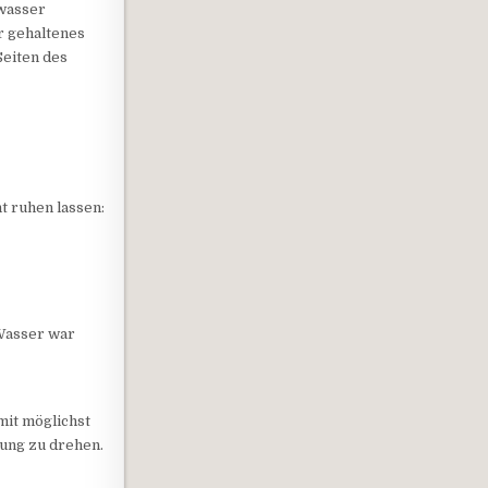
swasser
r gehaltenes
Seiten des
t ruhen lassen:
 Wasser war
mit möglichst
nung zu drehen.