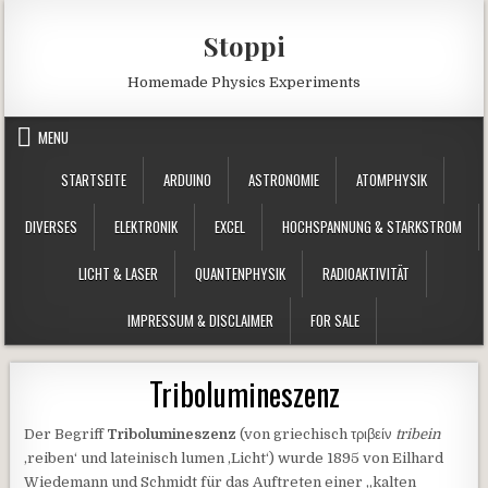
Skip to content
Stoppi
Homemade Physics Experiments
MENU
STARTSEITE
ARDUINO
ASTRONOMIE
ATOMPHYSIK
DIVERSES
ELEKTRONIK
EXCEL
HOCHSPANNUNG & STARKSTROM
LICHT & LASER
QUANTENPHYSIK
RADIOAKTIVITÄT
IMPRESSUM & DISCLAIMER
FOR SALE
Tribolumineszenz
Der Begriff
Tribolumineszenz
(von griechisch τριβείν
tribein
‚reiben‘ und lateinisch lumen ‚Licht‘) wurde 1895 von Eilhard
Wiedemann und Schmidt für das Auftreten einer „kalten