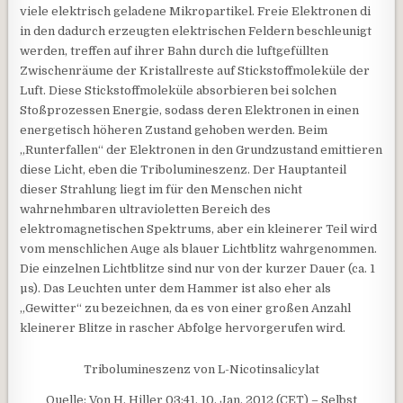
viele elektrisch geladene Mikropartikel. Freie Elektronen di
in den dadurch erzeugten elektrischen Feldern beschleunigt
werden, treffen auf ihrer Bahn durch die luftgefüllten
Zwischenräume der Kristallreste auf Stickstoffmoleküle der
Luft. Diese Stickstoffmoleküle absorbieren bei solchen
Stoßprozessen Energie, sodass deren Elektronen in einen
energetisch höheren Zustand gehoben werden. Beim
„Runterfallen“ der Elektronen in den Grundzustand emittieren
diese Licht, eben die Tribolumineszenz. Der Hauptanteil
dieser Strahlung liegt im für den Menschen nicht
wahrnehmbaren ultravioletten Bereich des
elektromagnetischen Spektrums, aber ein kleinerer Teil wird
vom menschlichen Auge als blauer Lichtblitz wahrgenommen.
Die einzelnen Lichtblitze sind nur von der kurzer Dauer (ca. 1
µs). Das Leuchten unter dem Hammer ist also eher als
„Gewitter“ zu bezeichnen, da es von einer großen Anzahl
kleinerer Blitze in rascher Abfolge hervorgerufen wird.
Tribolumineszenz von L-Nicotinsalicylat
Quelle: Von H. Hiller 03:41, 10. Jan. 2012 (CET) – Selbst