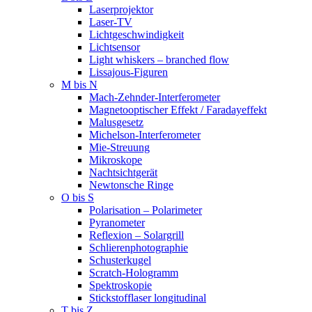
Laserprojektor
Laser-TV
Lichtgeschwindigkeit
Lichtsensor
Light whiskers – branched flow
Lissajous-Figuren
M bis N
Mach-Zehnder-Interferometer
Magnetooptischer Effekt / Faradayeffekt
Malusgesetz
Michelson-Interferometer
Mie-Streuung
Mikroskope
Nachtsichtgerät
Newtonsche Ringe
O bis S
Polarisation – Polarimeter
Pyranometer
Reflexion – Solargrill
Schlierenphotographie
Schusterkugel
Scratch-Hologramm
Spektroskopie
Stickstofflaser longitudinal
T bis Z