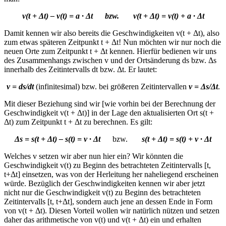
v(t + Δt) – v(t) = a · Δt bzw. v(t + Δt) = v(t) + a · Δt
Damit kennen wir also bereits die Geschwindigkeiten v(t + Δt), also
zum etwas späteren Zeitpunkt t + Δt! Nun möchten wir nur noch die
neuen Orte zum Zeitpunkt t + Δt kennen. Hierfür bedienen wir uns
des Zusammenhangs zwischen v und der Ortsänderung ds bzw. Δs
innerhalb des Zeitintervalls dt bzw. Δt. Er lautet:
v = ds/dt
(infinitesimal) bzw. bei größeren Zeitintervallen
v = Δs/Δt
.
Mit dieser Beziehung sind wir [wie vorhin bei der Berechnung der
Geschwindigkeit v(t + Δt)] in der Lage den aktualisierten Ort s(t +
Δt) zum Zeitpunkt t + Δt zu berechnen. Es gilt:
Δs = s(t + Δt) – s(t) = v · Δt
bzw.
s(t + Δt) = s(t) + v · Δt
Welches v setzen wir aber nun hier ein? Wir könnten die
Geschwindigkeit v(t) zu Beginn des betrachteten Zeitintervalls [t,
t+Δt] einsetzen, was von der Herleitung her naheliegend erscheinen
würde. Bezüglich der Geschwindigkeiten kennen wir aber jetzt
nicht nur die Geschwindigkeit v(t) zu Beginn des betrachteten
Zeitintervalls [t, t+Δt], sondern auch jene an dessen Ende in Form
von v(t + Δt). Diesen Vorteil wollen wir natürlich nützen und setzen
daher das arithmetische von v(t) und v(t + Δt) ein und erhalten