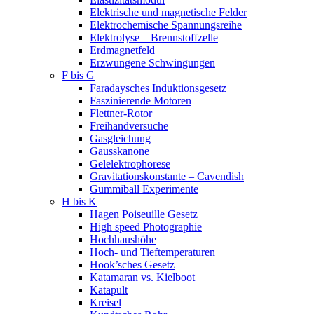
Elektrische und magnetische Felder
Elektrochemische Spannungsreihe
Elektrolyse – Brennstoffzelle
Erdmagnetfeld
Erzwungene Schwingungen
F bis G
Faradaysches Induktionsgesetz
Faszinierende Motoren
Flettner-Rotor
Freihandversuche
Gasgleichung
Gausskanone
Gelelektrophorese
Gravitationskonstante – Cavendish
Gummiball Experimente
H bis K
Hagen Poiseuille Gesetz
High speed Photographie
Hochhaushöhe
Hoch- und Tieftemperaturen
Hook’sches Gesetz
Katamaran vs. Kielboot
Katapult
Kreisel