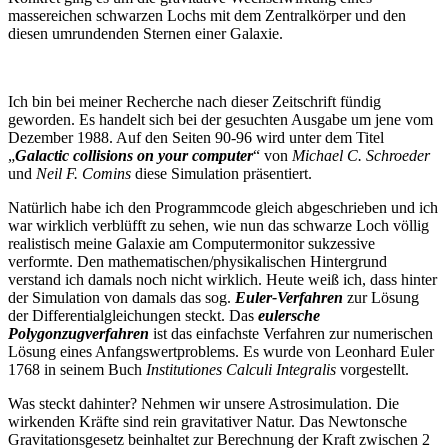
massereichen schwarzen Lochs mit dem Zentralkörper und den
diesen umrundenden Sternen einer Galaxie.
Ich bin bei meiner Recherche nach dieser Zeitschrift fündig
geworden. Es handelt sich bei der gesuchten Ausgabe um jene vom
Dezember 1988. Auf den Seiten 90-96 wird unter dem Titel
„
Galactic collisions on your computer
“ von
Michael C. Schroeder
und
Neil F. Comins
diese Simulation präsentiert.
Natürlich habe ich den Programmcode gleich abgeschrieben und ich
war wirklich verblüfft zu sehen, wie nun das schwarze Loch völlig
realistisch meine Galaxie am Computermonitor sukzessive
verformte. Den mathematischen/physikalischen Hintergrund
verstand ich damals noch nicht wirklich. Heute weiß ich, dass hinter
der Simulation von damals das sog.
Euler-Verfahren
zur Lösung
der Differentialgleichungen steckt. Das
eulersche
Polygonzugverfahren
ist das einfachste Verfahren zur numerischen
Lösung eines Anfangswertproblems. Es wurde von Leonhard Euler
1768 in seinem Buch
Institutiones Calculi Integralis
vorgestellt.
Was steckt dahinter? Nehmen wir unsere Astrosimulation. Die
wirkenden Kräfte sind rein gravitativer Natur. Das Newtonsche
Gravitationsgesetz beinhaltet zur Berechnung der Kraft zwischen 2