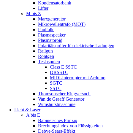
Kondensatorbank
Lifter
M bis Z
Marxgenerator
Mikrowellentrafo (MOT)
Paulfalle
Plasmaspeaker
Plasmatoroid
Polaritätsprüfer für elektrische Ladungen
Railgun
Röntgen
Teslaspulen
Class E SSTC
DRSSTC
MIDI-Interrupter mit Arduino
SGTC
SSTC
Thomsonscher Ringversuch
Van de Graaff Generator
Wimshurstmaschine
Licht & Laser
A bis E
Babinetsches Prinzip
Brechungsindex von Flüssigkeiten
Debye-Sears-Effekt