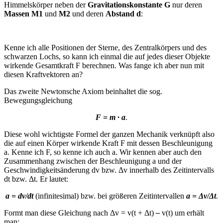
Himmelskörper neben der
Gravitationskonstante G
nur deren
Massen M1
und
M2
und deren
Abstand d
:
Kenne ich alle Positionen der Sterne, des Zentralkörpers und des
schwarzen Lochs, so kann ich einmal die auf jedes dieser Objekte
wirkende Gesamtkraft F berechnen. Was fange ich aber nun mit
diesen Kraftvektoren an?
Das zweite Newtonsche Axiom beinhaltet die sog.
Bewegungsgleichung
F = m · a
.
Diese wohl wichtigste Formel der ganzen Mechanik verknüpft also
die auf einen Körper wirkende Kraft F mit dessen Beschleunigung
a. Kenne ich F, so kenne ich auch a. Wir kennen aber auch den
Zusammenhang zwischen der Beschleunigung a und der
Geschwindigkeitsänderung dv bzw. Δv innerhalb des Zeitintervalls
dt bzw. Δt. Er lautet:
a = dv/dt
(infinitesimal) bzw. bei größeren Zeitintervallen
a = Δv/Δt
.
Formt man diese Gleichung nach Δv = v(t + Δt)
–
v(t) um erhält
man: