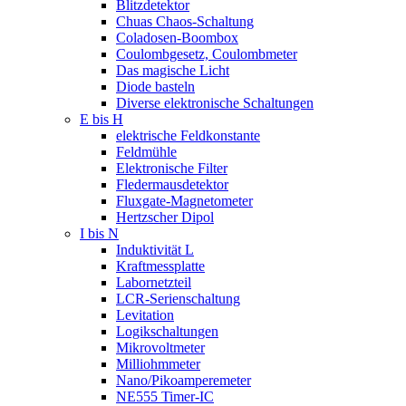
Blitzdetektor
Chuas Chaos-Schaltung
Coladosen-Boombox
Coulombgesetz, Coulombmeter
Das magische Licht
Diode basteln
Diverse elektronische Schaltungen
E bis H
elektrische Feldkonstante
Feldmühle
Elektronische Filter
Fledermausdetektor
Fluxgate-Magnetometer
Hertzscher Dipol
I bis N
Induktivität L
Kraftmessplatte
Labornetzteil
LCR-Serienschaltung
Levitation
Logikschaltungen
Mikrovoltmeter
Milliohmmeter
Nano/Pikoamperemeter
NE555 Timer-IC