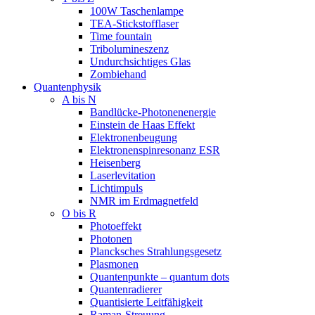
100W Taschenlampe
TEA-Stickstofflaser
Time fountain
Tribolumineszenz
Undurchsichtiges Glas
Zombiehand
Quantenphysik
A bis N
Bandlücke-Photonenenergie
Einstein de Haas Effekt
Elektronenbeugung
Elektronenspinresonanz ESR
Heisenberg
Laserlevitation
Lichtimpuls
NMR im Erdmagnetfeld
O bis R
Photoeffekt
Photonen
Plancksches Strahlungsgesetz
Plasmonen
Quantenpunkte – quantum dots
Quantenradierer
Quantisierte Leitfähigkeit
Raman-Streuung