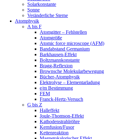
Solarkonstante
Sonne
Veränderliche Sterne
Atomphysik
A bis F
Atomgitter – Fehlstellen
Atomgröße
Atomic force microscope (AFM)
Bandabstand Germanium
Barkhausen-Effekt
Boltzmannkonstante
Bragg-Reflexion
Brownsche Molekularbewegung
Bücher-Atomphysik
Elektrolyse – Elementarladung
e/m Bestimmung
FEM
Franck-Hertz-Versuch
G bis Z
Halleffekt
Joule-Thomson-Effekt
Kathodenstrahlröhre
Kernfusion/Fusor
Kettenreaktion
Magnetokalorischer Effekt