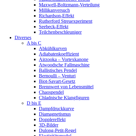
Maxwell-Boltzmann-Verteilung
Millikanversuch
Richardson-Effekt
Rutherford Streuexperiment
Seebeck-Effekt
Teilchenbeschleuniger
Diverses
A bis C
Abkühlkurven
Adiabatenkoeffizient
Airzooka – Vortexkanone
Atwoodsche Fallmaschine
Ballistisches Pendel
Bernoulli – Venturi
Biot-Savart-Gesetz
Brennwert von Lebensmittel
Chaospendel
Chladnische Klangfiguren
D bis E
Dampfdruckkurve
Diamagnetismus
Dopplereffekt
3D-Bilder
Dulong-Petit-Regel
Elastizitätsmodul