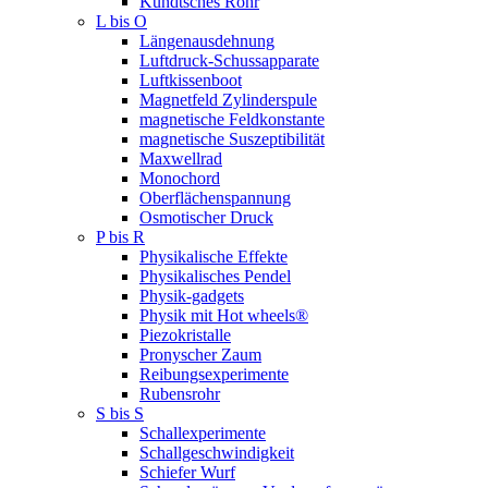
Kundtsches Rohr
L bis O
Längenausdehnung
Luftdruck-Schussapparate
Luftkissenboot
Magnetfeld Zylinderspule
magnetische Feldkonstante
magnetische Suszeptibilität
Maxwellrad
Monochord
Oberflächenspannung
Osmotischer Druck
P bis R
Physikalische Effekte
Physikalisches Pendel
Physik-gadgets
Physik mit Hot wheels®
Piezokristalle
Pronyscher Zaum
Reibungsexperimente
Rubensrohr
S bis S
Schallexperimente
Schallgeschwindigkeit
Schiefer Wurf