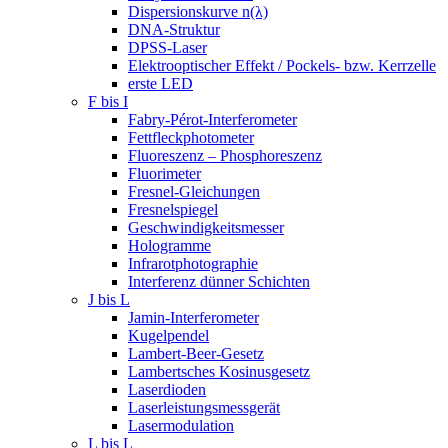
Dispersionskurve n(λ)
DNA-Struktur
DPSS-Laser
Elektrooptischer Effekt / Pockels- bzw. Kerrzelle
erste LED
F bis I
Fabry-Pérot-Interferometer
Fettfleckphotometer
Fluoreszenz – Phosphoreszenz
Fluorimeter
Fresnel-Gleichungen
Fresnelspiegel
Geschwindigkeitsmesser
Hologramme
Infrarotphotographie
Interferenz dünner Schichten
J bis L
Jamin-Interferometer
Kugelpendel
Lambert-Beer-Gesetz
Lambertsches Kosinusgesetz
Laserdioden
Laserleistungsmessgerät
Lasermodulation
L bis L