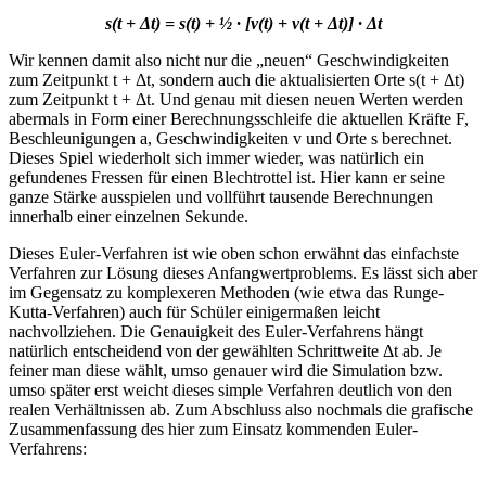
s(t + Δt) = s(t) + ½ · [v(t) + v(t + Δt)] · Δt
Wir kennen damit also nicht nur die „neuen“ Geschwindigkeiten
zum Zeitpunkt t + Δt, sondern auch die aktualisierten Orte s(t + Δt)
zum Zeitpunkt t + Δt. Und genau mit diesen neuen Werten werden
abermals in Form einer Berechnungsschleife die aktuellen Kräfte F,
Beschleunigungen a, Geschwindigkeiten v und Orte s berechnet.
Dieses Spiel wiederholt sich immer wieder, was natürlich ein
gefundenes Fressen für einen Blechtrottel ist. Hier kann er seine
ganze Stärke ausspielen und vollführt tausende Berechnungen
innerhalb einer einzelnen Sekunde.
Dieses Euler-Verfahren ist wie oben schon erwähnt das einfachste
Verfahren zur Lösung dieses Anfangwertproblems. Es lässt sich aber
im Gegensatz zu komplexeren Methoden (wie etwa das Runge-
Kutta-Verfahren) auch für Schüler einigermaßen leicht
nachvollziehen. Die Genauigkeit des Euler-Verfahrens hängt
natürlich entscheidend von der gewählten Schrittweite Δt ab. Je
feiner man diese wählt, umso genauer wird die Simulation bzw.
umso später erst weicht dieses simple Verfahren deutlich von den
realen Verhältnissen ab. Zum Abschluss also nochmals die grafische
Zusammenfassung des hier zum Einsatz kommenden Euler-
Verfahrens: