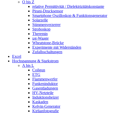
O bis Z
relative Permittivität / Dielektrizitätskonstante
Pirani-Drucksensor
Smartphone Oszilloskop & Funktionsgenerator
Solarzelle
Stimmenverzerrer
Stroboskop
Theremin
µg-Waage
Wheatstone-Brücke
Experimente mit Widerständen
Zufallsschaltungen
Excel
Hochspannung & Starkstrom
A bis L
Coilgun
ETG
Flammenwerfer
Funkeninduktor
Gasentladungen
HV-Netzteile
Induktionsheizer
Kaskaden
Kelvin-Generator
Kirlianfotografie