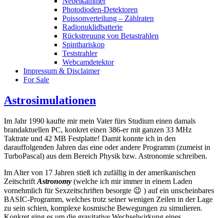
Nebelkammer
Photodioden-Detektoren
Poissonverteilung – Zählraten
Radionuklidbatterie
Rückstreuung von Betastrahlen
Spinthariskop
Teststrahler
Webcamdetektor
Impressum & Disclaimer
For Sale
Astrosimulationen
Im Jahr 1990 kaufte mir mein Vater fürs Studium einen damals
brandaktuellen PC, konkret einen 386-er mit ganzen 33 MHz
Taktrate und 42 MB Festplatte! Damit konnte ich in den
darauffolgenden Jahren das eine oder andere Programm (zumeist in
TurboPascal) aus dem Bereich Physik bzw. Astronomie schreiben.
Im Alter von 17 Jahren stieß ich zufällig in der amerikanischen
Zeitschrift
Astronomy
(welche ich mir immer in einem Laden
vornehmlich für Sexzeitschriften besorgte 😉 ) auf ein unscheinbares
BASIC-Programm, welches trotz seiner wenigen Zeilen in der Lage
zu sein schien, komplexe kosmische Bewegungen zu simulieren.
Konkret ging es um die gravitative Wechselwirkung eines