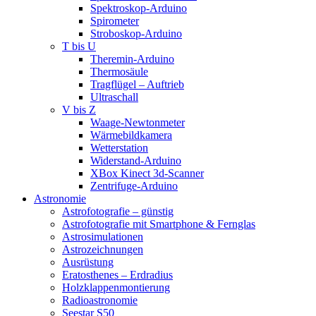
Spektroskop-Arduino
Spirometer
Stroboskop-Arduino
T bis U
Theremin-Arduino
Thermosäule
Tragflügel – Auftrieb
Ultraschall
V bis Z
Waage-Newtonmeter
Wärmebildkamera
Wetterstation
Widerstand-Arduino
XBox Kinect 3d-Scanner
Zentrifuge-Arduino
Astronomie
Astrofotografie – günstig
Astrofotografie mit Smartphone & Fernglas
Astrosimulationen
Astrozeichnungen
Ausrüstung
Eratosthenes – Erdradius
Holzklappenmontierung
Radioastronomie
Seestar S50