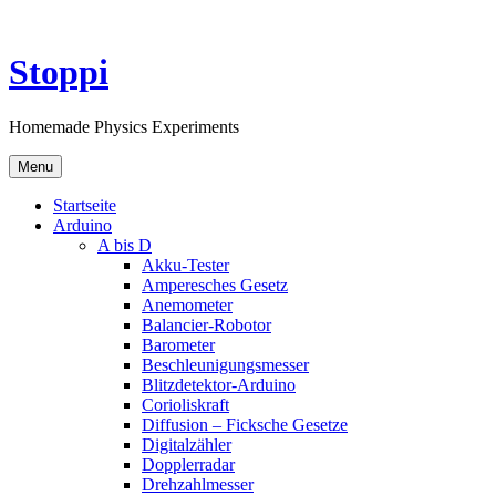
Skip
to
content
Stoppi
Homemade Physics Experiments
Menu
Startseite
Arduino
A bis D
Akku-Tester
Amperesches Gesetz
Anemometer
Balancier-Robotor
Barometer
Beschleunigungsmesser
Blitzdetektor-Arduino
Corioliskraft
Diffusion – Ficksche Gesetze
Digitalzähler
Dopplerradar
Drehzahlmesser