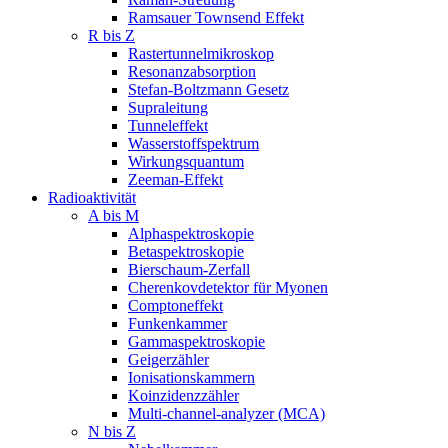
Ramsauer Townsend Effekt
R bis Z
Rastertunnelmikroskop
Resonanzabsorption
Stefan-Boltzmann Gesetz
Supraleitung
Tunneleffekt
Wasserstoffspektrum
Wirkungsquantum
Zeeman-Effekt
Radioaktivität
A bis M
Alphaspektroskopie
Betaspektroskopie
Bierschaum-Zerfall
Cherenkovdetektor für Myonen
Comptoneffekt
Funkenkammer
Gammaspektroskopie
Geigerzähler
Ionisationskammern
Koinzidenzzähler
Multi-channel-analyzer (MCA)
N bis Z