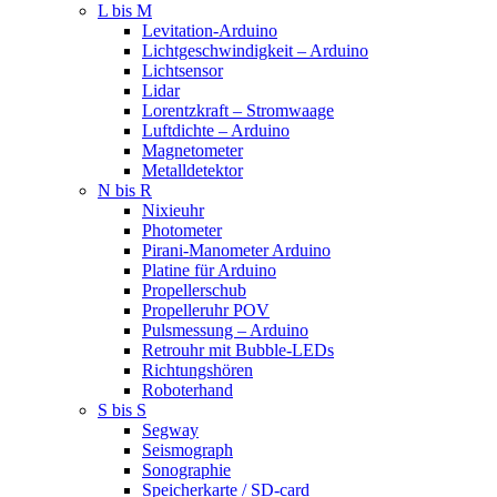
L bis M
Levitation-Arduino
Lichtgeschwindigkeit – Arduino
Lichtsensor
Lidar
Lorentzkraft – Stromwaage
Luftdichte – Arduino
Magnetometer
Metalldetektor
N bis R
Nixieuhr
Photometer
Pirani-Manometer Arduino
Platine für Arduino
Propellerschub
Propelleruhr POV
Pulsmessung – Arduino
Retrouhr mit Bubble-LEDs
Richtungshören
Roboterhand
S bis S
Segway
Seismograph
Sonographie
Speicherkarte / SD-card