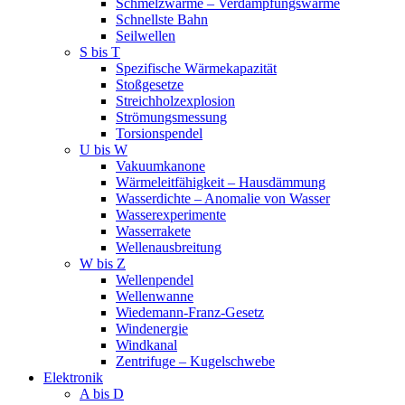
Schmelzwärme – Verdampfungswärme
Schnellste Bahn
Seilwellen
S bis T
Spezifische Wärmekapazität
Stoßgesetze
Streichholzexplosion
Strömungsmessung
Torsionspendel
U bis W
Vakuumkanone
Wärmeleitfähigkeit – Hausdämmung
Wasserdichte – Anomalie von Wasser
Wasserexperimente
Wasserrakete
Wellenausbreitung
W bis Z
Wellenpendel
Wellenwanne
Wiedemann-Franz-Gesetz
Windenergie
Windkanal
Zentrifuge – Kugelschwebe
Elektronik
A bis D