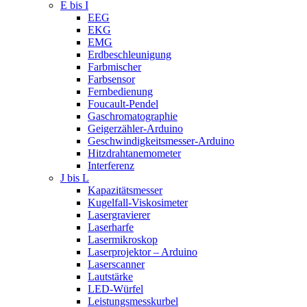
E bis I
EEG
EKG
EMG
Erdbeschleunigung
Farbmischer
Farbsensor
Fernbedienung
Foucault-Pendel
Gaschromatographie
Geigerzähler-Arduino
Geschwindigkeitsmesser-Arduino
Hitzdrahtanemometer
Interferenz
J bis L
Kapazitätsmesser
Kugelfall-Viskosimeter
Lasergravierer
Laserharfe
Lasermikroskop
Laserprojektor – Arduino
Laserscanner
Lautstärke
LED-Würfel
Leistungsmesskurbel