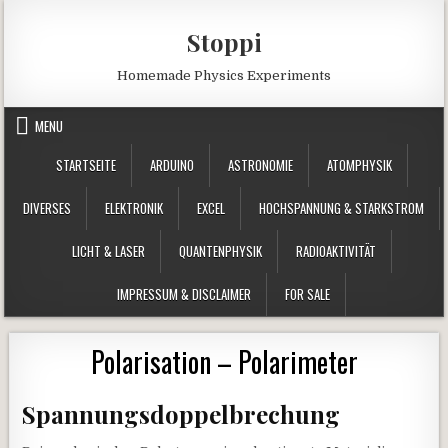
Skip to content
Stoppi
Homemade Physics Experiments
MENU
STARTSEITE
ARDUINO
ASTRONOMIE
ATOMPHYSIK
DIVERSES
ELEKTRONIK
EXCEL
HOCHSPANNUNG & STARKSTROM
LICHT & LASER
QUANTENPHYSIK
RADIOAKTIVITÄT
IMPRESSUM & DISCLAIMER
FOR SALE
Polarisation – Polarimeter
Spannungsdoppelbrechung