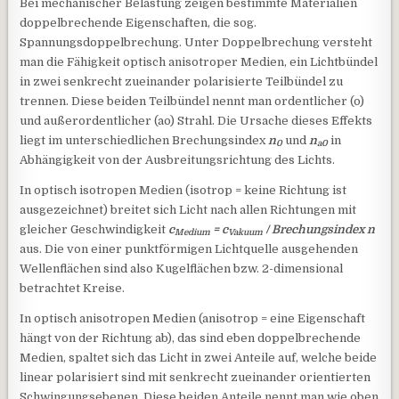
Bei mechanischer Belastung zeigen bestimmte Materialien
doppelbrechende Eigenschaften, die sog.
Spannungsdoppelbrechung. Unter Doppelbrechung versteht
man die Fähigkeit optisch anisotroper Medien, ein Lichtbündel
in zwei senkrecht zueinander polarisierte Teilbündel zu
trennen. Diese beiden Teilbündel nennt man ordentlicher (o)
und außerordentlicher (ao) Strahl. Die Ursache dieses Effekts
liegt im unterschiedlichen Brechungsindex
n
und
n
in
0
a0
Abhängigkeit von der Ausbreitungsrichtung des Lichts.
In optisch isotropen Medien (isotrop = keine Richtung ist
ausgezeichnet) breitet sich Licht nach allen Richtungen mit
gleicher Geschwindigkeit
c
= c
/ Brechungsindex n
Medium
Vakuum
aus. Die von einer punktförmigen Lichtquelle ausgehenden
Wellenflächen sind also Kugelflächen bzw. 2-dimensional
betrachtet Kreise.
In optisch anisotropen Medien (anisotrop = eine Eigenschaft
hängt von der Richtung ab), das sind eben doppelbrechende
Medien, spaltet sich das Licht in zwei Anteile auf, welche beide
linear polarisiert sind mit senkrecht zueinander orientierten
Schwingungsebenen. Diese beiden Anteile nennt man wie oben