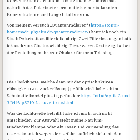
Konzentration c ermitteln. Um k zu kennen, muss man
natürlich das Polarimeter erst mittels einer bekannten
Konzentration c und Länge L kalibrieren.
Von meinem Versuch „Quantenradierer“ (
https://stoppi-
homemade-physics.de/quantenradierer/
) hatte ich noch ein
Stück Polarisationsfilterfolie übrig. Zwei Filterfassungen hatte
ich auch zum Glück noch übrig. Diese waren Gratiszugabe bei
der Bestellung mehrerer Okulare für mein Teleskop.
Die Glasküvette, welche dann mit der optisch aktiven
Flüssigkeit (z.B. Zuckerlösung) gefüllt wird, habe ich im
Schulmittelhandel günstig gefunden:
https://ntl.at/optik-2-und-
3/3446-p5710-1a-kuvette-se.html
Was die Lichtquelle betrifft, habe ich mich noch nicht
entschieden. Zur Auswahl steht meine Natrium-
Niederdrucklampe oder ein Laser. Bei Verwendung des
Lasers kann ich wegen der Gefahr natürlich nicht mit dem