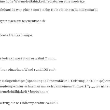
ine hohe Wärmeleitfähigkeit, Isolatoren eine niedrige.
olzhauses war eine 7 mm starke Holzplatte aus dem Baumarkt:
igatorisch am Küchentisch 😉
ndete Halogenlampe:
ke beträgt wie schon erwähnt 7 mm…
einer einzelnen Wand rund 100 cm²:
e Halogenlampe (Spannung U, Stromstärke I, Leistung P = U·I = Q/t) ein,
nnentemperatur schnell an um sich dann einem Endwert T
zu näher
innen
ärmeleitfähigkeit λ berechnen:
betrug diese Endtemperatur ca. 85°C: