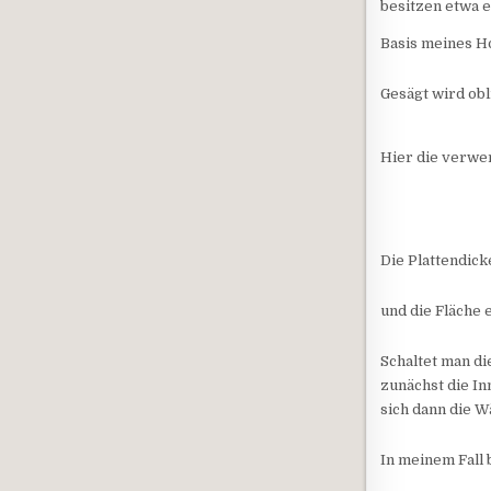
besitzen etwa e
Basis meines H
Gesägt wird obl
Hier die verwe
Die Plattendic
und die Fläche 
Schaltet man di
zunächst die I
sich dann die W
In meinem Fall 