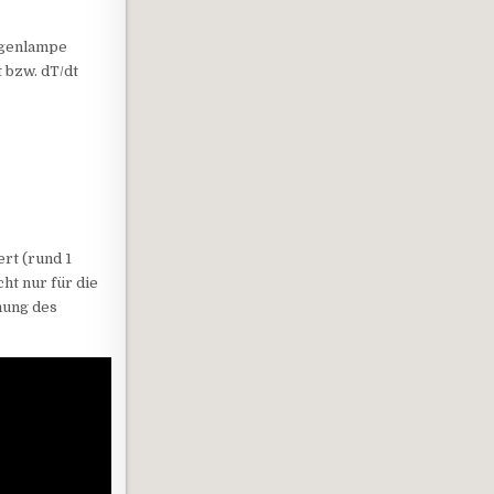
ogenlampe
 bzw. dT/dt
ert (rund 1
ht nur für die
mung des