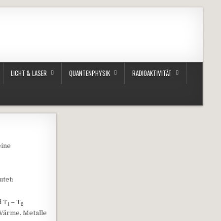
LICHT & LASER
QUANTENPHYSIK
RADIOAKTIVITÄT
eine
utet:
d T
– T
1
2
 Wärme. Metalle