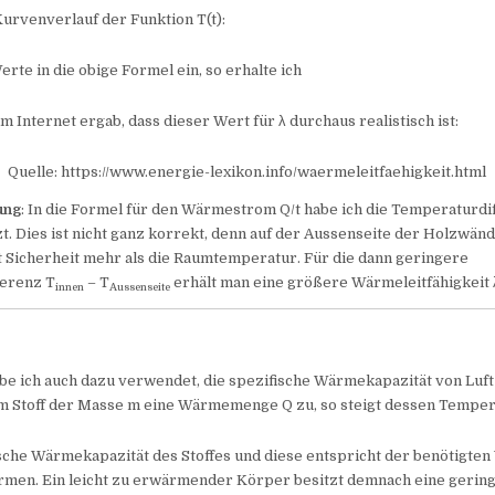
urvenverlauf der Funktion T(t):
erte in die obige Formel ein, so erhalte ich
m Internet ergab, dass dieser Wert für λ durchaus realistisch ist:
Quelle: https://www.energie-lexikon.info/waermeleitfaehigkeit.html
ung
: In die Formel für den Wärmestrom Q/t habe ich die Temperaturdi
t. Dies ist nicht ganz korrekt, denn auf der Aussenseite der Holzwänd
 Sicherheit mehr als die Raumtemperatur. Für die dann geringere
erenz T
– T
erhält man eine größere Wärmeleitfähigkeit 
innen
Aussenseite
be ich auch dazu verwendet, die spezifische Wärmekapazität von Luf
m Stoff der Masse m eine Wärmemenge Q zu, so steigt dessen Temper
fische Wärmekapazität des Stoffes und diese entspricht der benötigte
rmen. Ein leicht zu erwärmender Körper besitzt demnach eine gering