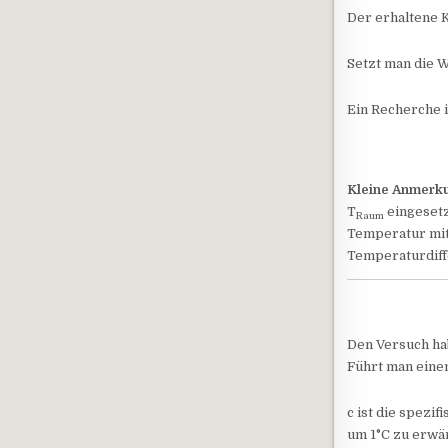
Der erhaltene K
Setzt man die W
Ein Recherche i
Kleine Anmerk
T
eingesetz
Raum
Temperatur mit
Temperaturdiff
Den Versuch ha
Führt man eine
c ist die spezi
um 1°C zu erwä