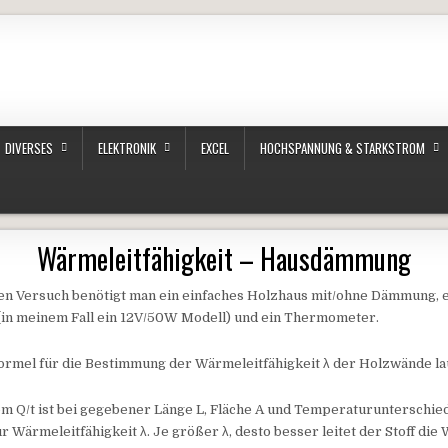
DIVERSES
ELEKTRONIK
EXCEL
HOCHSPANNUNG & STARKSTROM
Wärmeleitfähigkeit – Hausdämmung
ten Versuch benötigt man ein einfaches Holzhaus mit/ohne Dämmung, 
in meinem Fall ein 12V/50W Modell) und ein Thermometer.
ormel für die Bestimmung der Wärmeleitfähigkeit λ der Holzwände la
 Q/t ist bei gegebener Länge L, Fläche A und Temperaturunterschie
r Wärmeleitfähigkeit λ. Je größer λ, desto besser leitet der Stoff die