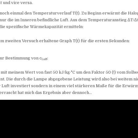
 und vice versa.
 noch einmal den Temperaturverlauf T(t). Zu Beginn erwärmt die Hal
ur die im Inneren befindliche Luft. Aus dem Temperaturanstieg ΔT/Δt
die spezifische Wärmekapazität ermitteln:
em zweiten Versuch erhaltene Graph T(t) für die ersten Sekunden:
ur Bestimmung von c
:
Luft
h mit meinem Wert von fast 50 kJ/kg·°C um den Faktor 50 (!) vom Sollw
rnt. Die durch die Lampe abgegebene Leistung wird also bei weitem nic
Luft investiert sondern in einem viel stärkeren Maße für die Erwär
errascht hat mich das Ergebnis aber dennoch…