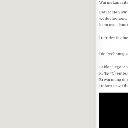
Wärmekapazität
Betrachten wir
weitestgehend n
kann man dann 
Hier der in ein
Die Rechnung z
Leider liege ic
kJ/kg·°C) entfe
Erwärmung der 
Holzes usw. Üb