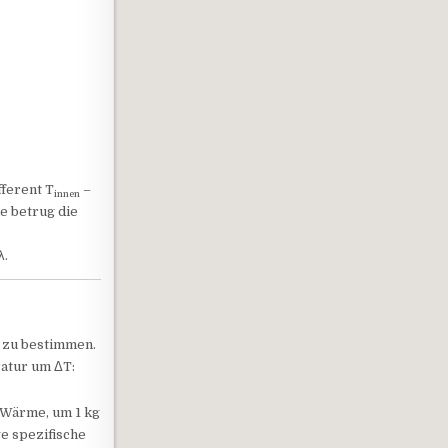
fferent T
–
innen
e betrug die
λ.
t zu bestimmen.
atur um ΔT:
n Wärme, um 1 kg
e spezifische