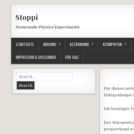
Skip to content
Stoppi
Homemade Physics Experiments
STARTSEITE
ARDUINO
ASTRONOMIE
ATOMPHYSIK
IMPRESSUM & DISCLAIMER
FOR SALE
Search for:
Für diesen net
Halogenlampe (
Die benötigte F
Der Wärmestrom
proportional zu