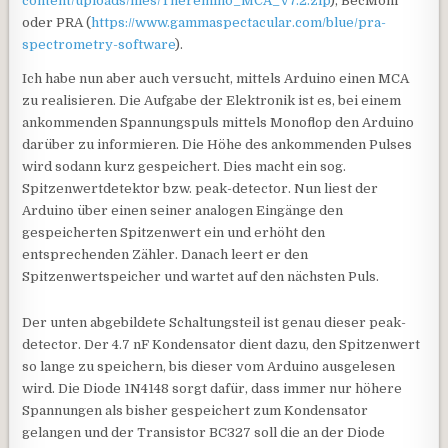
content/uploads/files/Theremino_MCA_V7.2.zip
), BecMoni
oder PRA (
https://www.gammaspectacular.com/blue/pra-
spectrometry-software
).
Ich habe nun aber auch versucht, mittels Arduino einen MCA
zu realisieren. Die Aufgabe der Elektronik ist es, bei einem
ankommenden Spannungspuls mittels Monoflop den Arduino
darüber zu informieren. Die Höhe des ankommenden Pulses
wird sodann kurz gespeichert. Dies macht ein sog.
Spitzenwertdetektor bzw. peak-detector. Nun liest der
Arduino über einen seiner analogen Eingänge den
gespeicherten Spitzenwert ein und erhöht den
entsprechenden Zähler. Danach leert er den
Spitzenwertspeicher und wartet auf den nächsten Puls.
Der unten abgebildete Schaltungsteil ist genau dieser peak-
detector. Der 4.7 nF Kondensator dient dazu, den Spitzenwert
so lange zu speichern, bis dieser vom Arduino ausgelesen
wird. Die Diode 1N4148 sorgt dafür, dass immer nur höhere
Spannungen als bisher gespeichert zum Kondensator
gelangen und der Transistor BC327 soll die an der Diode