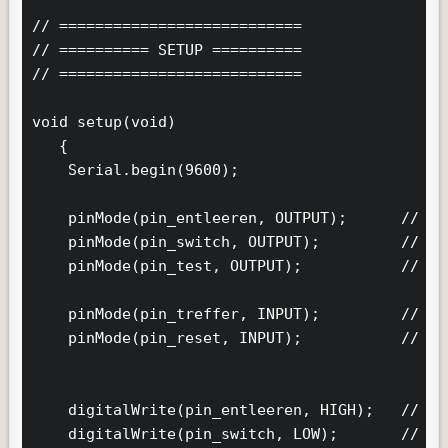
// ===========================

// ========== SETUP ==========

// ===========================

void setup(void)

   {

    Serial.begin(9600);

    pinMode(pin_entleeren, OUTPUT);      // U-
    pinMode(pin_switch, OUTPUT);         // sw
    pinMode(pin_test, OUTPUT);           // te
    pinMode(pin_treffer, INPUT);         // tr
    pinMode(pin_reset, INPUT);           // re
    digitalWrite(pin_entleeren, HIGH);   // U_
    digitalWrite(pin_switch, LOW);       // Sc