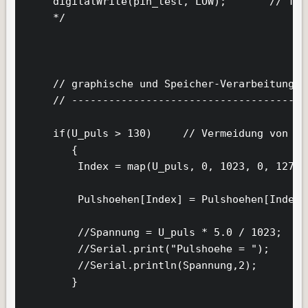
     digitalWrite(pin_test, LOW);       // Tes
     */

     // graphische und Speicher-Verarbeitung d
     // --------------------------------------
     if(U_puls > 130)     // Vermeidung von de
        {

         Index = map(U_puls, 0, 1023, 0, 127);
         Pulshoehen[Index] = Pulshoehen[Index]
         //Spannung = U_puls * 5.0 / 1023;

         //Serial.print("Pulshoehe = ");      
         //Serial.println(Spannung,2);      

        }
