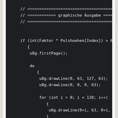
     // =======================================
     // ============ graphische Ausgabe =======
     // =======================================
     if (int(Faktor * Pulshoehen[Index]) > 62)
        {         

         u8g.firstPage();

         do

            {

             u8g.drawLine(0, 63, 127, 63);

             u8g.drawLine(0, 0, 0, 63);

             for (int i = 0; i < 128; i++)

                {

                 u8g.drawLine(0+i, 63, 0+i, 63
                }        
