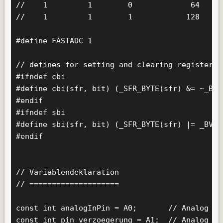
//    1         1        0             64

//    1         1        1            128   (St
#define FASTADC 1

// defines for setting and clearing register bi
#ifndef cbi

#define cbi(sfr, bit) (_SFR_BYTE(sfr) &= ~_BV(b
#endif

#ifndef sbi

#define sbi(sfr, bit) (_SFR_BYTE(sfr) |= _BV(bi
#endif

// Variablendeklaration

// ====================

const int analogInPin = A0;       // Analog in
const int pin_verzoegerung = A1;  // Analog in