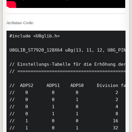
Arduino-Code:
#include <U8glib.h>

U8GLIB_ST7920_128X64 u8g(13, 11, 12, U8G_PIN_NO
// Einstellungs-Tabelle für die Erhöhung der T
// ===========================================
//  ADPS2     ADPS1    ADPS0     Division facto
//    0         0        0              2

//    0         0        1              2

//    0         1        0              4

//    0         1        1              8

//    1         0        0             16

//    1         0        1             32
