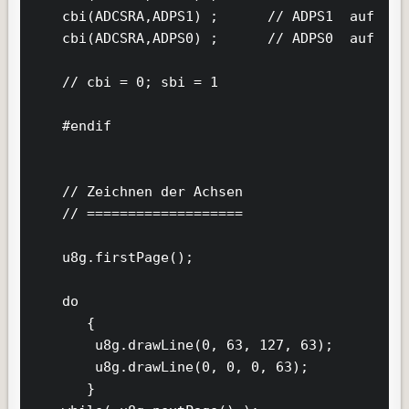
    cbi(ADCSRA,ADPS1) ;      // ADPS1  auf  0  
    cbi(ADCSRA,ADPS0) ;      // ADPS0  auf  0  
    // cbi = 0; sbi = 1

    #endif

    // Zeichnen der Achsen

    // ===================

    u8g.firstPage();

    do

       {

        u8g.drawLine(0, 63, 127, 63);

        u8g.drawLine(0, 0, 0, 63);          

       }
