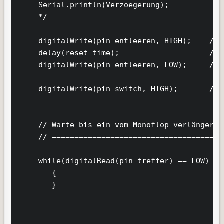
     Serial.println(Verzoegerung);

     */

     digitalWrite(pin_entleeren, HIGH);    // 
     delay(reset_time);                    // 
     digitalWrite(pin_entleeren, LOW);     // 
     digitalWrite(pin_switch, HIGH);       // 
     // Warte bis ein vom Monoflop verlängerte
     // ======================================
     while(digitalRead(pin_treffer) == LOW)

        {

        }
