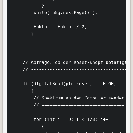
            }

         while( u8g.nextPage() );

         Faktor = Faktor / 2;       

        }

     // Abfrage, ob der Reset-Knopf betätigt wu
     // ---------------------------------------
     if (digitalRead(pin_reset) == HIGH)

        {

         // Spektrum an den Computer senden

         // ===============================

         for (int i = 0; i < 128; i++)

            {
