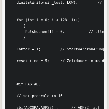
    digitalWrite(pin_test, LOW);         // Te
    for (int i = 0; i < 128; i++)

       {

        Pulshoehen[i] = 0;           // alle P
       }

    Faktor = 1;         // Startvergrößerung f
    reset_time = 5;     // Zeitdauer in ms der
    #if FASTADC

    // set prescale to 16

    sbi(ADCSRA,ADPS2) ;      // ADPS2  auf  1  