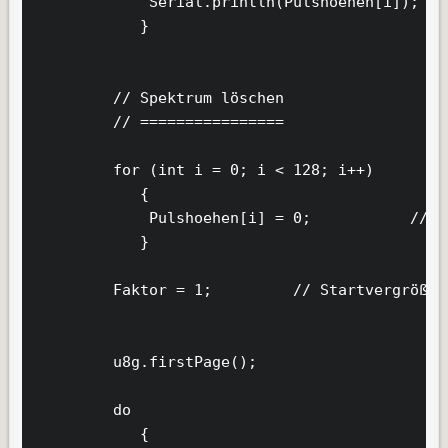
             Serial.println(Pulshoehen[i]);

            }

         // Spektrum löschen

         // ================

         for (int i = 0; i < 128; i++)

            {

             Pulshoehen[i] = 0;           // a
            }

         Faktor = 1;         // Startvergrößer
         u8g.firstPage();

         do

            {
