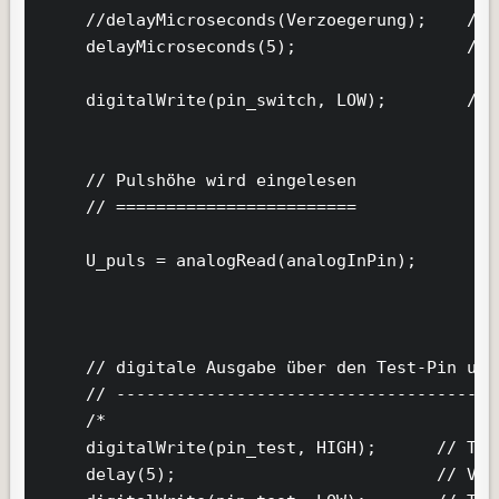
     //delayMicroseconds(Verzoegerung);    // 
     delayMicroseconds(5);                 // 
     digitalWrite(pin_switch, LOW);        // 
     // Pulshöhe wird eingelesen

     // ========================     

     U_puls = analogRead(analogInPin);        
     // digitale Ausgabe über den Test-Pin unm
     // --------------------------------------
     /*

     digitalWrite(pin_test, HIGH);      // Tes
     delay(5);                          // Verz