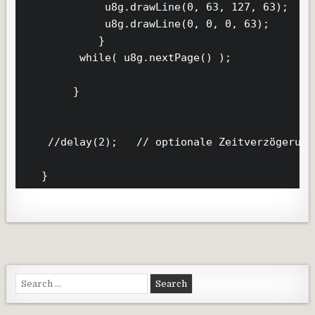
             u8g.drawLine(0, 63, 127, 63);

             u8g.drawLine(0, 0, 0, 63);        
            }

         while( u8g.nextPage() );

        }

    //delay(2);   // optionale Zeitverzögerung

   }
Search for: