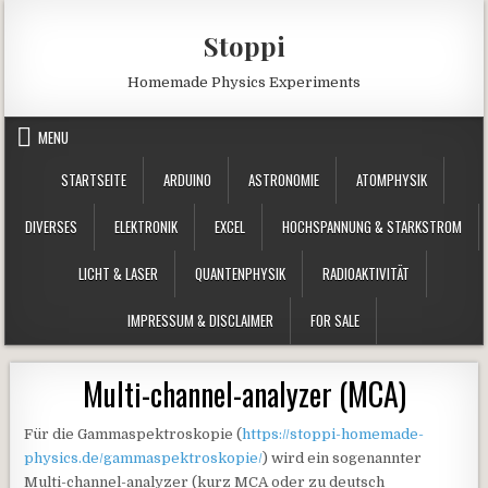
Skip to content
Stoppi
Homemade Physics Experiments
MENU
STARTSEITE
ARDUINO
ASTRONOMIE
ATOMPHYSIK
DIVERSES
ELEKTRONIK
EXCEL
HOCHSPANNUNG & STARKSTROM
LICHT & LASER
QUANTENPHYSIK
RADIOAKTIVITÄT
IMPRESSUM & DISCLAIMER
FOR SALE
Multi-channel-analyzer (MCA)
Für die Gammaspektroskopie (
https://stoppi-homemade-
physics.de/gammaspektroskopie/
) wird ein sogenannter
Multi-channel-analyzer (kurz MCA oder zu deutsch