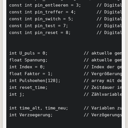
const int pin_entleeren = 3;      // Digital o
const int pin_treffer = 4;        // Digital i
const int pin_switch = 5;         // Digital o
const int pin_test = 7;           // Digital o
const int pin_reset = 8;          // Digital i
int U_puls = 0;              // aktuelle gemes
float Spannung;              // aktuelle gemes
int Index = 0;               // Index der geme
float Faktor = 1;            // Vergrößerungs-
int Pulshoehen[128];         // array mit der 
int reset_time;              // Zeitdauer in m
int j;                       // Zählvariable a
int time_alt, time_neu;      // Variablen zur 
int Verzoegerung;            // Verzögerungszei