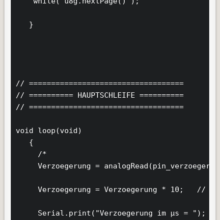
    while( u8g.nextPage() );

   }

// ===================================

// ========== HAUPTSCHLEIFE ==========

// ===================================

void loop(void)

   {

     /*

     Verzoegerung = analogRead(pin_verzoegerung
     Verzoegerung = Verzoegerung * 10;   // Ve
     Serial.print("Verzoegerung im µs = ");
