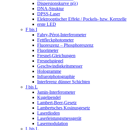
Dispersionskurve n(λ)
DNA-Struktur
DPSS-Laser
Elektrooptischer Effekt / Pockels- bzw. Kerrzelle
erste LED
F bis I
Fabry-Pérot-Interferometer
Fettfleckphotometer
Fluoreszenz – Phosphoreszenz
Fluorimeter
Fresnel-Gleichungen
Fresnelspiegel
Geschwindigkeitsmesser
Hologramme
Infrarotphotographie
Interferenz dünner Schichten
J bis L
Jamin-Interferometer
Kugelpendel
Lambert-Beer-Gesetz
Lambertsches Kosinusgesetz
Laserdioden
Laserleistungsmessgerät
Lasermodulation
L bis L