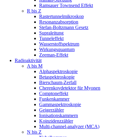
Ramsauer Townsend Effekt
R bis Z
Rastertunnelmikroskop
Resonanzabsorption
Stefan-Boltzmann Gesetz
Supraleitung
Tunneleffekt
Wasserstoffspektrum
Wirkungsquantum
Zeeman-Effekt
Radioaktivität
A bis M
Alphaspektroskopie
Betaspektroskopie
Bierschaum-Zerfall
Cherenkovdetektor für Myonen
Comptoneffekt
Funkenkammer
Gammaspektroskopie
Geigerzähler
Ionisationskammern
Koinzidenzzähler
Multi-channel-analyzer (MCA)
N bis Z