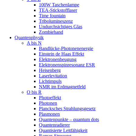
100W Taschenlampe
TEA-Stickstofflaser
Time fountain
Tribolumineszenz
Undurchsichtiges Glas
Zombiehand
Quantenphysik
A bis N
Bandlücke-Photonenenergie
Einstein de Haas Effekt
Elektronenbeugung
Elektronenspinresonanz ESR
Heisenberg
Laserlevitation
Lichtimpuls
NMR im Erdmagnetfeld
O bis R
Photoeffekt
Photonen
Plancksches Strahlungsgesetz
Plasmonen
Quantenpunkte – quantum dots
Quantenradierer
Quantisierte Leitfähigkeit
Raman-Streuung