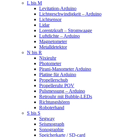
L bis M
Levitation-Arduino
Lichtgeschwindigkeit – Arduino
Lichtsensor
Lidar
Lorentzkraft – Stromwaage
Luftdichte – Arduino
Magnetometer
Metalldetektor
N bis R
Nixieuhr
Photometer
Pirani-Manometer Arduino
Platine für Arduino
Propellerschub
Propelleruhr POV
Pulsmessung – Arduino
Retrouhr mit Bubble-LEDs
Richtungshören
Roboterhand
S bis S
Segway
Seismograph
Sonographie
Speicherkarte / SD-card