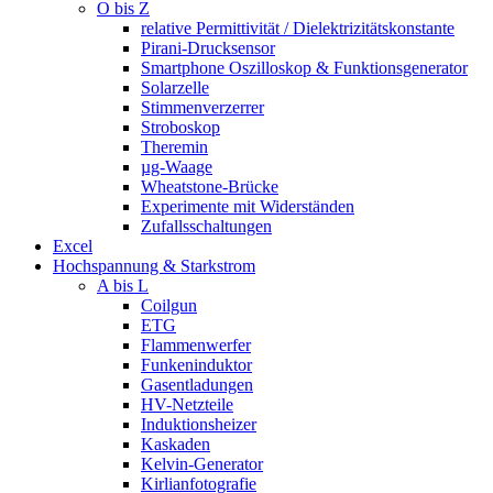
O bis Z
relative Permittivität / Dielektrizitätskonstante
Pirani-Drucksensor
Smartphone Oszilloskop & Funktionsgenerator
Solarzelle
Stimmenverzerrer
Stroboskop
Theremin
µg-Waage
Wheatstone-Brücke
Experimente mit Widerständen
Zufallsschaltungen
Excel
Hochspannung & Starkstrom
A bis L
Coilgun
ETG
Flammenwerfer
Funkeninduktor
Gasentladungen
HV-Netzteile
Induktionsheizer
Kaskaden
Kelvin-Generator
Kirlianfotografie