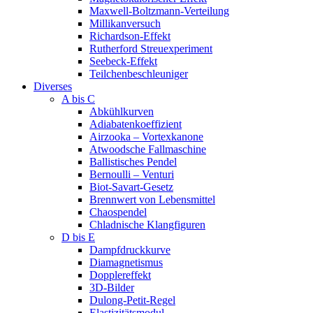
Maxwell-Boltzmann-Verteilung
Millikanversuch
Richardson-Effekt
Rutherford Streuexperiment
Seebeck-Effekt
Teilchenbeschleuniger
Diverses
A bis C
Abkühlkurven
Adiabatenkoeffizient
Airzooka – Vortexkanone
Atwoodsche Fallmaschine
Ballistisches Pendel
Bernoulli – Venturi
Biot-Savart-Gesetz
Brennwert von Lebensmittel
Chaospendel
Chladnische Klangfiguren
D bis E
Dampfdruckkurve
Diamagnetismus
Dopplereffekt
3D-Bilder
Dulong-Petit-Regel
Elastizitätsmodul