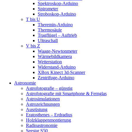
Spektroskop-Arduino
Spirometer
Stroboskop-Arduino
T bis U
Theremin-Arduino
Thermosäule
Tragflügel – Auftrieb
Ultraschall
V bis Z
Waage-Newtonmeter
Wärmebildkamera
Wetterstation
Widerstand-Arduino
XBox Kinect 3d-Scanner
Zentrifuge-Arduino
Astronomie
Astrofotografie – günstig
Astrofotografie mit Smartphone & Fernglas
Astrosimulationen
Astrozeichnungen
Ausrüstung
Eratosthenes – Erdradius
Holzklappenmontierung
Radioastronomie
Seestar S50