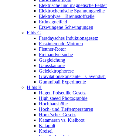
Elektrische und magnetische Felder
Elektrochemische Spannungsreihe
Elektrolyse – Brennstoffzelle
Erdmagnetfeld
Erzwungene Schwingungen
F bis G
Faradaysches Induktionsgesetz
Faszinierende Motoren
Flettner-Rotor
Freihandversuche
Gasgleichung
Gausskanone
Gelelektrophorese
Gravitationskonstante – Cavendish
Gummiball Experimente
H bis K
Hagen Poiseuille Gesetz
High speed Photographie
Hochhaushöhe
Hoch- und Tieftemperaturen
Hook’sches Gesetz
Katamaran vs. Kielboot
Katapult
Kreisel