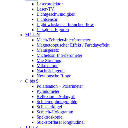
Laserprojektor
Laser-TV
Lichtgeschwindigkeit
Lichtsensor
Light whiskers – branched flow
Lissajous-Figuren
M bis N
Mach-Zehnder-Interferometer
Magnetooptischer Effekt / Faradayeffekt
Malusgesetz
Michelson-Interferometer
Mie-Streuung
Mikroskope
Nachtsichtgerät
Newtonsche Ringe
O bis S
Polarisation – Polarimeter
Pyranometer
Reflexion – Solargrill
Schlierenphotographie
Schusterkugel
Scratch-Hologramm
Spektroskopie
Stickstofflaser longitudinal
T bis Z