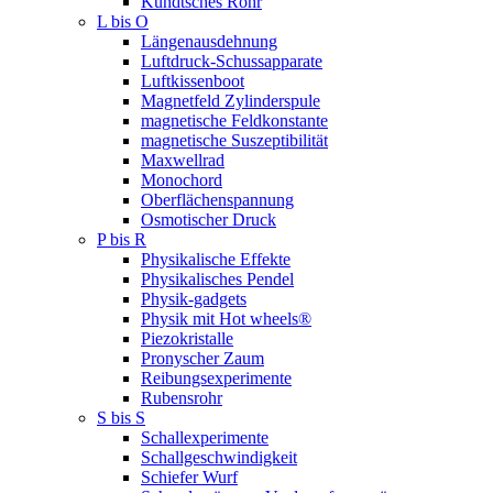
Kundtsches Rohr
L bis O
Längenausdehnung
Luftdruck-Schussapparate
Luftkissenboot
Magnetfeld Zylinderspule
magnetische Feldkonstante
magnetische Suszeptibilität
Maxwellrad
Monochord
Oberflächenspannung
Osmotischer Druck
P bis R
Physikalische Effekte
Physikalisches Pendel
Physik-gadgets
Physik mit Hot wheels®
Piezokristalle
Pronyscher Zaum
Reibungsexperimente
Rubensrohr
S bis S
Schallexperimente
Schallgeschwindigkeit
Schiefer Wurf