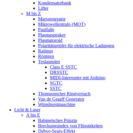
Kondensatorbank
Lifter
M bis Z
Marxgenerator
Mikrowellentrafo (MOT)
Paulfalle
Plasmaspeaker
Plasmatoroid
Polaritätsprüfer für elektrische Ladungen
Railgun
Röntgen
Teslaspulen
Class E SSTC
DRSSTC
MIDI-Interrupter mit Arduino
SGTC
SSTC
Thomsonscher Ringversuch
Van de Graaff Generator
Wimshurstmaschine
Licht & Laser
A bis E
Babinetsches Prinzip
Brechungsindex von Flüssigkeiten
Debye-Sears-Effekt