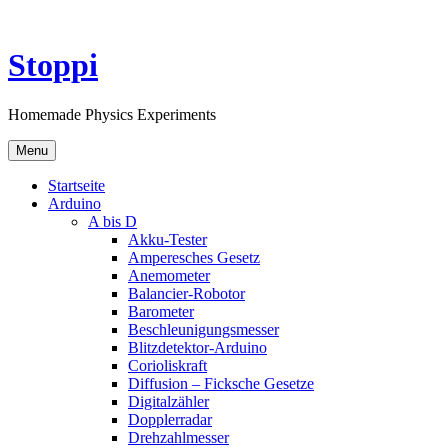
Skip
to
content
Stoppi
Homemade Physics Experiments
Menu
Startseite
Arduino
A bis D
Akku-Tester
Amperesches Gesetz
Anemometer
Balancier-Robotor
Barometer
Beschleunigungsmesser
Blitzdetektor-Arduino
Corioliskraft
Diffusion – Ficksche Gesetze
Digitalzähler
Dopplerradar
Drehzahlmesser