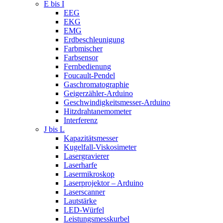
E bis I
EEG
EKG
EMG
Erdbeschleunigung
Farbmischer
Farbsensor
Fernbedienung
Foucault-Pendel
Gaschromatographie
Geigerzähler-Arduino
Geschwindigkeitsmesser-Arduino
Hitzdrahtanemometer
Interferenz
J bis L
Kapazitätsmesser
Kugelfall-Viskosimeter
Lasergravierer
Laserharfe
Lasermikroskop
Laserprojektor – Arduino
Laserscanner
Lautstärke
LED-Würfel
Leistungsmesskurbel