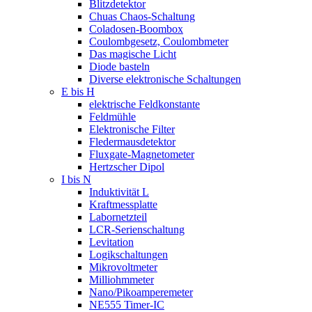
Blitzdetektor
Chuas Chaos-Schaltung
Coladosen-Boombox
Coulombgesetz, Coulombmeter
Das magische Licht
Diode basteln
Diverse elektronische Schaltungen
E bis H
elektrische Feldkonstante
Feldmühle
Elektronische Filter
Fledermausdetektor
Fluxgate-Magnetometer
Hertzscher Dipol
I bis N
Induktivität L
Kraftmessplatte
Labornetzteil
LCR-Serienschaltung
Levitation
Logikschaltungen
Mikrovoltmeter
Milliohmmeter
Nano/Pikoamperemeter
NE555 Timer-IC