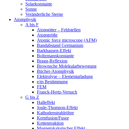
Solarkonstante
Sonne
Veränderliche Sterne
Atomphysik
A bis F
Atomgitter – Fehlstellen
Atomgröße
Atomic force microscope (AFM)
Bandabstand Germanium
Barkhausen-Effekt
Boltzmannkonstante
Bragg-Reflexion
Brownsche Molekularbewegung
Bücher-Atomphysik
Elektrolyse – Elementarladung
e/m Bestimmung
FEM
Franck-Hertz-Versuch
G bis Z
Halleffekt
Joule-Thomson-Effekt
Kathodenstrahlröhre
Kernfusion/Fusor
Kettenreaktion
Magnetokalorischer Effekt