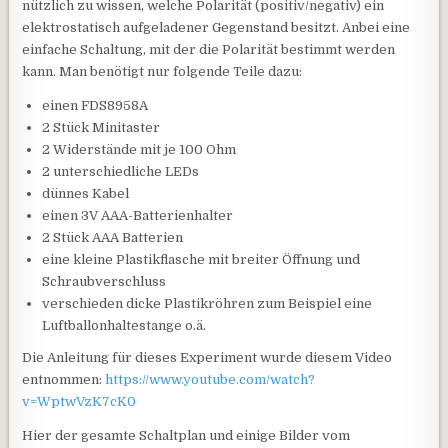
nützlich zu wissen, welche Polarität (positiv/negativ) ein
elektrostatisch aufgeladener Gegenstand besitzt. Anbei eine
einfache Schaltung, mit der die Polarität bestimmt werden
kann. Man benötigt nur folgende Teile dazu:
einen FDS8958A
2 Stück Minitaster
2 Widerstände mit je 100 Ohm
2 unterschiedliche LEDs
dünnes Kabel
einen 3V AAA-Batterienhalter
2 Stück AAA Batterien
eine kleine Plastikflasche mit breiter Öffnung und
Schraubverschluss
verschieden dicke Plastikröhren zum Beispiel eine
Luftballonhaltestange o.ä.
Die Anleitung für dieses Experiment wurde diesem Video
entnommen:
https://www.youtube.com/watch?
v=WptwVzK7cK0
Hier der gesamte Schaltplan und einige Bilder vom