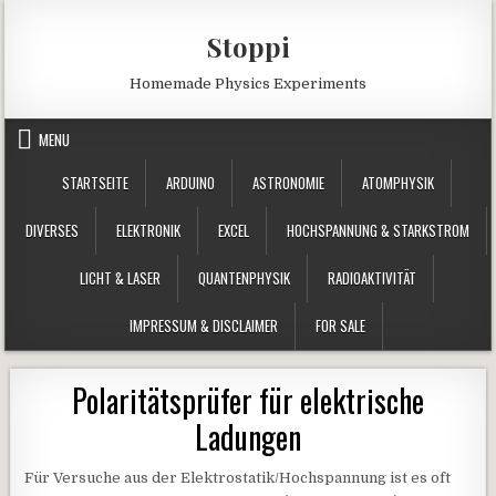
Skip to content
Stoppi
Homemade Physics Experiments
MENU
STARTSEITE
ARDUINO
ASTRONOMIE
ATOMPHYSIK
DIVERSES
ELEKTRONIK
EXCEL
HOCHSPANNUNG & STARKSTROM
LICHT & LASER
QUANTENPHYSIK
RADIOAKTIVITÄT
IMPRESSUM & DISCLAIMER
FOR SALE
Polaritätsprüfer für elektrische
Ladungen
Für Versuche aus der Elektrostatik/Hochspannung ist es oft