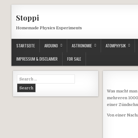
Skip to content
Stoppi
Homemade Physics Experiments
STARTSEITE
ARDUINO
ASTRONOMIE
ATOMPHYSIK
IMPRESSUM & DISCLAIMER
FOR SALE
Search for:
Was macht man a
mehreren 1000 
einer Zündschnu
Von einer Nach