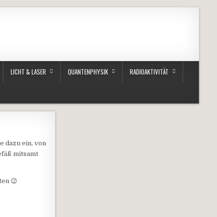
LICHT & LASER
QUANTENPHYSIK
RADIOAKTIVITÄT
e dazu ein, von
efäß mitsamt
ten 😉