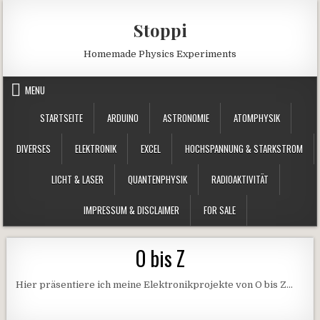
Skip to content
Stoppi
Homemade Physics Experiments
MENU
STARTSEITE
ARDUINO
ASTRONOMIE
ATOMPHYSIK
DIVERSES
ELEKTRONIK
EXCEL
HOCHSPANNUNG & STARKSTROM
LICHT & LASER
QUANTENPHYSIK
RADIOAKTIVITÄT
IMPRESSUM & DISCLAIMER
FOR SALE
O bis Z
Hier präsentiere ich meine Elektronikprojekte von O bis Z…