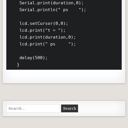
    Serial.print(duration,0);

    Serial.println(" ps    ");

    lcd.setCursor(0,0);

    lcd.print("t = ");

    lcd.print(duration,0);

    lcd.print(" ps     ");

    delay(500);

   }
Search for: