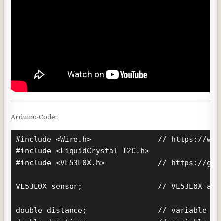
Arduino-Code:
#include <Wire.h>               // https://www
#include <LiquidCrystal_I2C.h>

#include <VL53L0X.h>            // https://git
VL53L0X sensor;                 // VL53L0X as s
double distance;                // variable fo