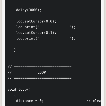
    delay(3000);

    lcd.setCursor(0,0);

    lcd.print("              ");

    lcd.setCursor(0,1);

    lcd.print("              ");

   }

// ===========================

// =======    LOOP   =========

// ===========================

void loop()

   {

    distance = 0;                    // clear 