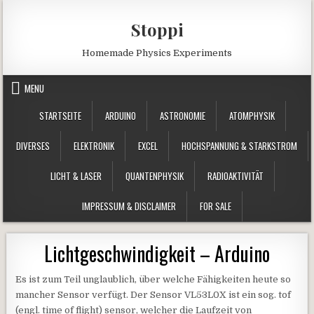
Skip to content
Stoppi
Homemade Physics Experiments
MENU
STARTSEITE
ARDUINO
ASTRONOMIE
ATOMPHYSIK
DIVERSES
ELEKTRONIK
EXCEL
HOCHSPANNUNG & STARKSTROM
LICHT & LASER
QUANTENPHYSIK
RADIOAKTIVITÄT
IMPRESSUM & DISCLAIMER
FOR SALE
Lichtgeschwindigkeit – Arduino
Es ist zum Teil unglaublich, über welche Fähigkeiten heute so
mancher Sensor verfügt. Der Sensor VL53L0X ist ein sog. tof
(engl. time of flight) sensor, welcher die Laufzeit von