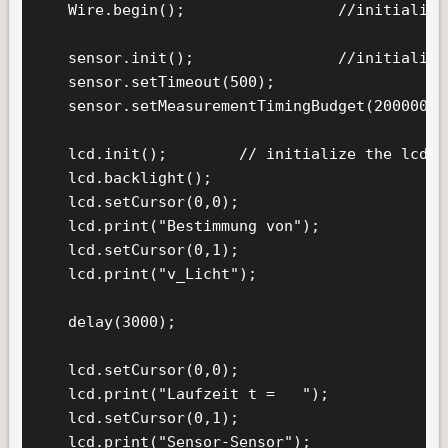
    Wire.begin();                 //initialize
    sensor.init();                //initialize
    sensor.setTimeout(500);

    sensor.setMeasurementTimingBudget(200000);

    lcd.init();        // initialize the lcd

    lcd.backlight();

    lcd.setCursor(0,0);

    lcd.print("Bestimmung von");

    lcd.setCursor(0,1);

    lcd.print("v_Licht");

    delay(3000);

    lcd.setCursor(0,0);

    lcd.print("Laufzeit t =   ");

    lcd.setCursor(0,1);

    lcd.print("Sensor-Sensor");
