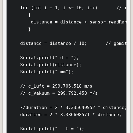
    for (int i = 1; i <= 10; i++)       // rep
       {                                       
        distance = distance + sensor.readRange
       }

    distance = distance / 10;       // gemitte
    Serial.print(" d = ");

    Serial.print(distance);

    Serial.print(" mm");

    // c_Luft = 299.705.518 m/s

    // c_Vakuum = 299.792.458 m/s

    //duration = 2 * 3.335640952 * distance;  
    duration = 2 * 3.336608571 * distance;    
    Serial.print("   t = ");
