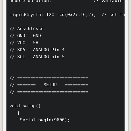
double duration;                // variable du
LiquidCrystal_I2C lcd(0x27,16,2);  // set the 
// Anschlüsse:

// GND - GND

// VCC - 5V

// SDA - ANALOG Pin 4

// SCL - ANALOG pin 5

// ===========================

// =======   SETUP   =========

// ===========================

void setup()

   {

    Serial.begin(9600); 
