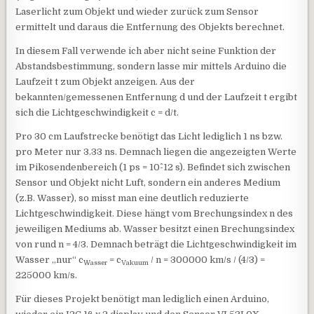
Laserlicht zum Objekt und wieder zurück zum Sensor
ermittelt und daraus die Entfernung des Objekts berechnet.
In diesem Fall verwende ich aber nicht seine Funktion der
Abstandsbestimmung, sondern lasse mir mittels Arduino die
Laufzeit t zum Objekt anzeigen. Aus der
bekannten/gemessenen Entfernung d und der Laufzeit t ergibt
sich die Lichtgeschwindigkeit c = d/t.
Pro 30 cm Laufstrecke benötigt das Licht lediglich 1 ns bzw.
pro Meter nur 3.33 ns. Demnach liegen die angezeigten Werte
im Pikosendenbereich (1 ps = 10^-12 s). Befindet sich zwischen
Sensor und Objekt nicht Luft, sondern ein anderes Medium
(z.B. Wasser), so misst man eine deutlich reduzierte
Lichtgeschwindigkeit. Diese hängt vom Brechungsindex n des
jeweiligen Mediums ab. Wasser besitzt einen Brechungsindex
von rund n = 4/3. Demnach beträgt die Lichtgeschwindigkeit im
Wasser „nur“ c
= c
/ n = 300000 km/s / (4/3) =
Wasser
Vakuum
225000 km/s.
Für dieses Projekt benötigt man lediglich einen Arduino,