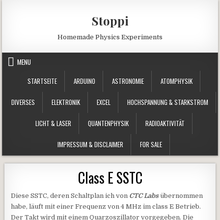
Skip to content
Stoppi
Homemade Physics Experiments
MENU
STARTSEITE
ARDUINO
ASTRONOMIE
ATOMPHYSIK
DIVERSES
ELEKTRONIK
EXCEL
HOCHSPANNUNG & STARKSTROM
LICHT & LASER
QUANTENPHYSIK
RADIOAKTIVITÄT
IMPRESSUM & DISCLAIMER
FOR SALE
Class E SSTC
Diese SSTC, deren Schaltplan ich von
CTC Labs
übernommen
habe, läuft mit einer Frequenz von 4 MHz im class E Betrieb.
Der Takt wird mit einem Quarzoszillator vorgegeben. Die