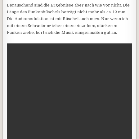
Berauschend sind die Ergebnisse aber nach wie vor nicht. Die
Länge des Funkenbüschels beträgt nicht mehr als ca. 12 mm.
Die Audiomodulation ist mit Büschel auch mies. Nur wenn ich
mit einem Schraubenzieher einen einzelnen, stärkeren
Funken ziehe, hört sich die Musik einigermaßen gut an.