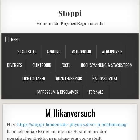
Skip to content
Stoppi
Homemade Physics Experiments
MENU
STARTSEITE
ARDUINO
ASTRONOMIE
ATOMPHYSIK
DIVERSES
ELEKTRONIK
EXCEL
HOCHSPANNUNG & STARKSTROM
LICHT & LASER
QUANTENPHYSIK
RADIOAKTIVITÄT
IMPRESSUM & DISCLAIMER
FOR SALE
Millikanversuch
Hier
https://stoppi-homemade-physics.de/e-m-bestimmung/
habe ich einige Experimente zur Bestimmung der
spezifischen Elektronenladung e/m vorgestellt.