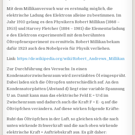
Mit dem Millikanversuch war es erstmalig möglich, die
elektrische Ladung des Elektrons alleine zu bestimmen. Im
Jahr 1910 gelang es den Physikern Robert Millikan (1868 –
1953) und Harvey Fletcher (1884 – 1981) die Elementarladung
e des Elektrons experimentell mit dem berühmten
Öltropfenexperiment zu ermitteln. Robert Millikan bekam
dafür 1923 auch den Nobelpreis für Physik verliehen.
Link:
https://de.wikipedia.org/wiki/Robert_Andrews_Millikan
Zur Durchführung des Versuchs: In einen
Kondensatorzwischenraum wird zerstäubtes Öl eingesprüht.
Dabei laden sich die Öltropfen unterschiedlich auf. An den
Kondensatorplatten (Abstand d) liegt eine variable Spannung
U an. Damit kann man das elektrische Feld E = U/d im
Zwischenraum und dadurch auch die Kraft F = E · q auf die
Öltröpfchen verändern. Auf diese wirken folgende Kräfte:
Ruht das Öltröpfchen in der Luft, so gleichen sich die nach
unten wirkende Schwerkraft und die nach oben wirkende
elektrische Kraft + Auftriebskraft aus. Es gilt daher: