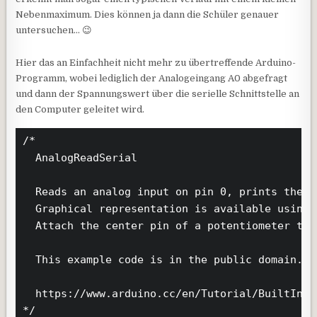
Nebenmaximum. Dies können ja dann die Schüler genauer
untersuchen… 😉
Hier das an Einfachheit nicht mehr zu übertreffende Arduino-
Programm, wobei lediglich der Analogeingang A0 abgefragt
und dann der Spannungswert über die serielle Schnittstelle an
den Computer geleitet wird.
/*

  AnalogReadSerial

  Reads an analog input on pin 0, prints the r
  Graphical representation is available using 
  Attach the center pin of a potentiometer to 
  This example code is in the public domain.

  https://www.arduino.cc/en/Tutorial/BuiltInEx
*/
