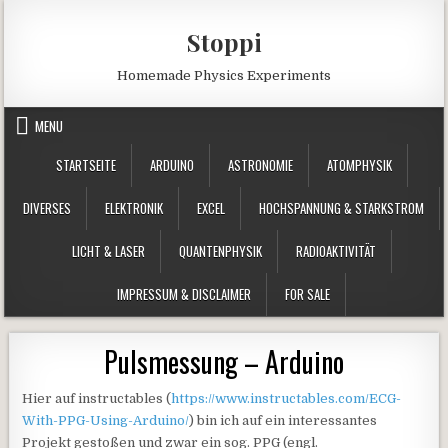
Skip to content
Stoppi
Homemade Physics Experiments
MENU
STARTSEITE
ARDUINO
ASTRONOMIE
ATOMPHYSIK
DIVERSES
ELEKTRONIK
EXCEL
HOCHSPANNUNG & STARKSTROM
LICHT & LASER
QUANTENPHYSIK
RADIOAKTIVITÄT
IMPRESSUM & DISCLAIMER
FOR SALE
Pulsmessung – Arduino
Hier auf instructables (
https://www.instructables.com/ECG-
With-PPG-Using-Arduino/
) bin ich auf ein interessantes
Projekt gestoßen und zwar ein sog. PPG (engl.