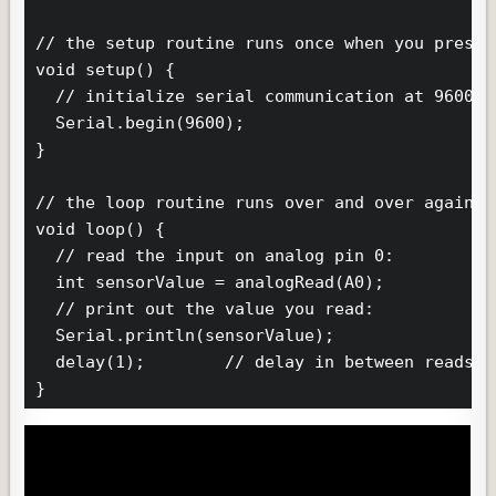
// the setup routine runs once when you press r
void setup() {

  // initialize serial communication at 9600 b
  Serial.begin(9600);

}

// the loop routine runs over and over again fo
void loop() {

  // read the input on analog pin 0:

  int sensorValue = analogRead(A0);

  // print out the value you read:

  Serial.println(sensorValue);

  delay(1);        // delay in between reads f
}