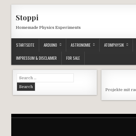
Skip to content
Stoppi
Homemade Physics Experiments
STARTSEITE
ARDUINO
ASTRONOMIE
ATOMPHYSIK
IMPRESSUM & DISCLAIMER
FOR SALE
Search for:
Projekte mit ra