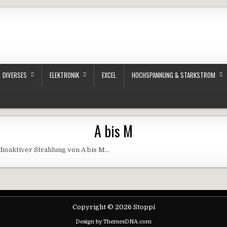
DIVERSES
ELEKTRONIK
EXCEL
HOCHSPANNUNG & STARKSTROM
A bis M
dioaktiver Strahlung von A bis M…
Copyright © 2026 Stoppi
Design by ThemesDNA.com