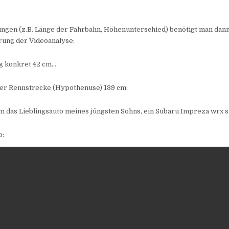
gen (z.B. Länge der Fahrbahn, Höhenunterschied) benötigt man dann
erung der Videoanalyse:
g konkret 42 cm…
der Rennstrecke (Hypothenuse) 139 cm:
 das Lieblingsauto meines jüngsten Sohns, ein Subaru Impreza wrx st
o: