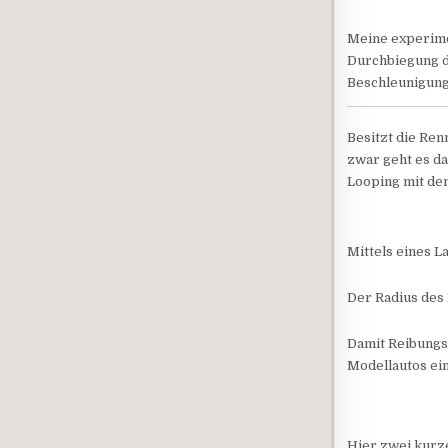
Meine experimen
Durchbiegung de
Beschleunigung
Besitzt die Re
zwar geht es da
Looping mit dem
Mittels eines La
Der Radius des 
Damit Reibungse
Modellautos ein
Hier zwei kurz