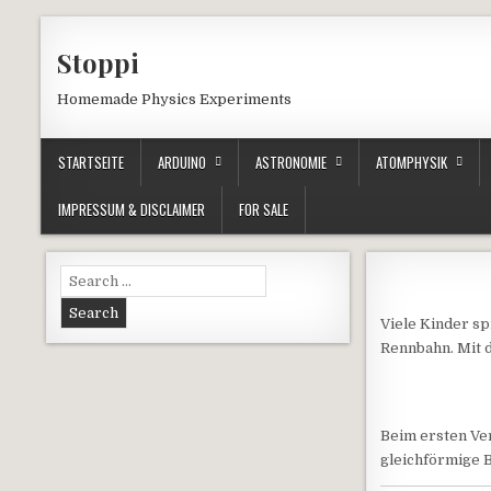
Skip to content
Stoppi
Homemade Physics Experiments
STARTSEITE
ARDUINO
ASTRONOMIE
ATOMPHYSIK
IMPRESSUM & DISCLAIMER
FOR SALE
Search for:
Viele Kinder sp
Rennbahn. Mit 
Beim ersten Ve
gleichförmige B