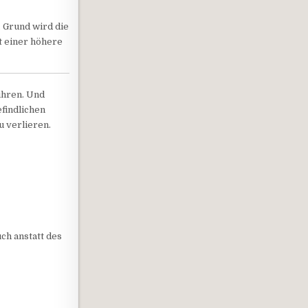
. Grund wird die
t einer höhere
ühren. Und
findlichen
u verlieren.
ch anstatt des