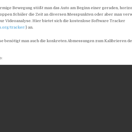
förmige Bewegung stößt man das Auto am Beginn einer geraden, horiz
toppen Schüler die Zeit an diversen Messpunkten oder aber man verw
ur Videoanalyse. Hier bietet sich die kostenlose Software Tracker
s.org/tracker/
) an.
se benötigt man auch die konkreten Abmessungen zum Kalibrieren de
o: