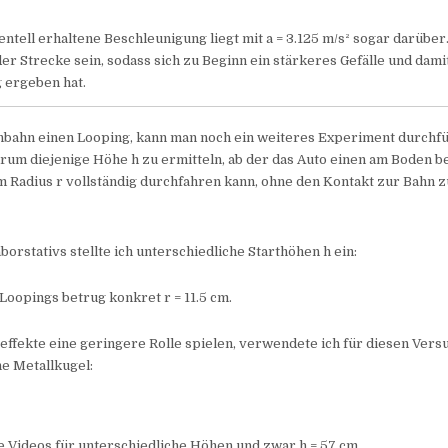
tell erhaltene Beschleunigung liegt mit a = 3.125 m/s² sogar darüber
r Strecke sein, sodass sich zu Beginn ein stärkeres Gefälle und dami
 ergeben hat.
nnbahn einen Looping, kann man noch ein weiteres Experiment durchf
rum diejenige Höhe h zu ermitteln, ab der das Auto einen am Boden be
 Radius r vollständig durchfahren kann, ohne den Kontakt zur Bahn z
borstativs stellte ich unterschiedliche Starthöhen h ein:
Loopings betrug konkret r = 11.5 cm.
ffekte eine geringere Rolle spielen, verwendete ich für diesen Versu
e Metallkugel:
e Videos für unterschiedliche Höhen und zwar h = 57 cm …