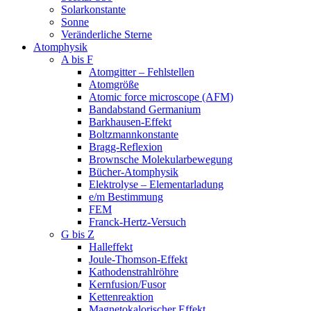
Solarkonstante
Sonne
Veränderliche Sterne
Atomphysik
A bis F
Atomgitter – Fehlstellen
Atomgröße
Atomic force microscope (AFM)
Bandabstand Germanium
Barkhausen-Effekt
Boltzmannkonstante
Bragg-Reflexion
Brownsche Molekularbewegung
Bücher-Atomphysik
Elektrolyse – Elementarladung
e/m Bestimmung
FEM
Franck-Hertz-Versuch
G bis Z
Halleffekt
Joule-Thomson-Effekt
Kathodenstrahlröhre
Kernfusion/Fusor
Kettenreaktion
Magnetokalorischer Effekt