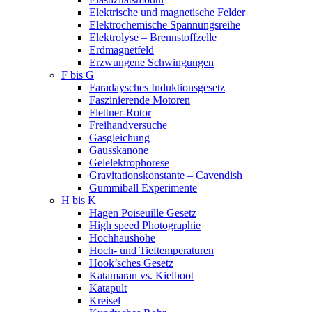
Elektrische und magnetische Felder
Elektrochemische Spannungsreihe
Elektrolyse – Brennstoffzelle
Erdmagnetfeld
Erzwungene Schwingungen
F bis G
Faradaysches Induktionsgesetz
Faszinierende Motoren
Flettner-Rotor
Freihandversuche
Gasgleichung
Gausskanone
Gelelektrophorese
Gravitationskonstante – Cavendish
Gummiball Experimente
H bis K
Hagen Poiseuille Gesetz
High speed Photographie
Hochhaushöhe
Hoch- und Tieftemperaturen
Hook’sches Gesetz
Katamaran vs. Kielboot
Katapult
Kreisel