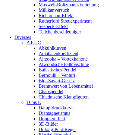
Maxwell-Boltzmann-Verteilung
Millikanversuch
Richardson-Effekt
Rutherford Streuexperiment
Seebeck-Effekt
Teilchenbeschleuniger
Diverses
A bis C
Abkühlkurven
Adiabatenkoeffizient
Airzooka – Vortexkanone
Atwoodsche Fallmaschine
Ballistisches Pendel
Bernoulli – Venturi
Biot-Savart-Gesetz
Brennwert von Lebensmittel
Chaospendel
Chladnische Klangfiguren
D bis E
Dampfdruckkurve
Diamagnetismus
Dopplereffekt
3D-Bilder
Dulong-Petit-Regel
Elastizitätsmodul