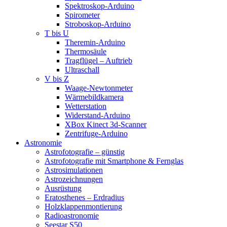
Spektroskop-Arduino
Spirometer
Stroboskop-Arduino
T bis U
Theremin-Arduino
Thermosäule
Tragflügel – Auftrieb
Ultraschall
V bis Z
Waage-Newtonmeter
Wärmebildkamera
Wetterstation
Widerstand-Arduino
XBox Kinect 3d-Scanner
Zentrifuge-Arduino
Astronomie
Astrofotografie – günstig
Astrofotografie mit Smartphone & Fernglas
Astrosimulationen
Astrozeichnungen
Ausrüstung
Eratosthenes – Erdradius
Holzklappenmontierung
Radioastronomie
Seestar S50