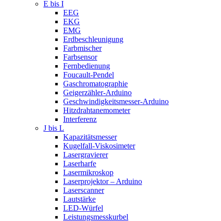
E bis I
EEG
EKG
EMG
Erdbeschleunigung
Farbmischer
Farbsensor
Fernbedienung
Foucault-Pendel
Gaschromatographie
Geigerzähler-Arduino
Geschwindigkeitsmesser-Arduino
Hitzdrahtanemometer
Interferenz
J bis L
Kapazitätsmesser
Kugelfall-Viskosimeter
Lasergravierer
Laserharfe
Lasermikroskop
Laserprojektor – Arduino
Laserscanner
Lautstärke
LED-Würfel
Leistungsmesskurbel