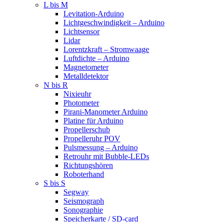
L bis M
Levitation-Arduino
Lichtgeschwindigkeit – Arduino
Lichtsensor
Lidar
Lorentzkraft – Stromwaage
Luftdichte – Arduino
Magnetometer
Metalldetektor
N bis R
Nixieuhr
Photometer
Pirani-Manometer Arduino
Platine für Arduino
Propellerschub
Propelleruhr POV
Pulsmessung – Arduino
Retrouhr mit Bubble-LEDs
Richtungshören
Roboterhand
S bis S
Segway
Seismograph
Sonographie
Speicherkarte / SD-card