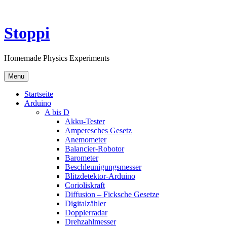
Skip
to
content
Stoppi
Homemade Physics Experiments
Menu
Startseite
Arduino
A bis D
Akku-Tester
Amperesches Gesetz
Anemometer
Balancier-Robotor
Barometer
Beschleunigungsmesser
Blitzdetektor-Arduino
Corioliskraft
Diffusion – Ficksche Gesetze
Digitalzähler
Dopplerradar
Drehzahlmesser