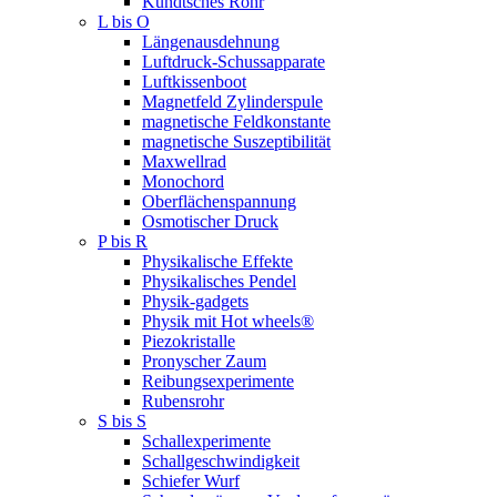
Kundtsches Rohr
L bis O
Längenausdehnung
Luftdruck-Schussapparate
Luftkissenboot
Magnetfeld Zylinderspule
magnetische Feldkonstante
magnetische Suszeptibilität
Maxwellrad
Monochord
Oberflächenspannung
Osmotischer Druck
P bis R
Physikalische Effekte
Physikalisches Pendel
Physik-gadgets
Physik mit Hot wheels®
Piezokristalle
Pronyscher Zaum
Reibungsexperimente
Rubensrohr
S bis S
Schallexperimente
Schallgeschwindigkeit
Schiefer Wurf