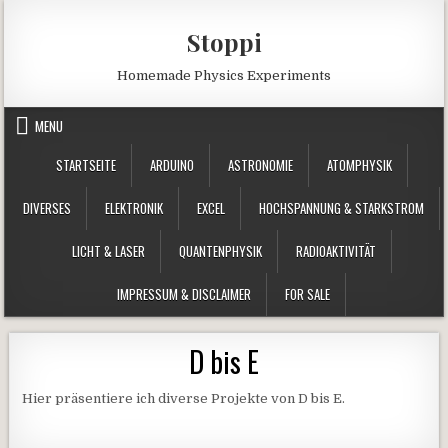
Skip to content
Stoppi
Homemade Physics Experiments
MENU
STARTSEITE
ARDUINO
ASTRONOMIE
ATOMPHYSIK
DIVERSES
ELEKTRONIK
EXCEL
HOCHSPANNUNG & STARKSTROM
LICHT & LASER
QUANTENPHYSIK
RADIOAKTIVITÄT
IMPRESSUM & DISCLAIMER
FOR SALE
D bis E
Hier präsentiere ich diverse Projekte von D bis E.