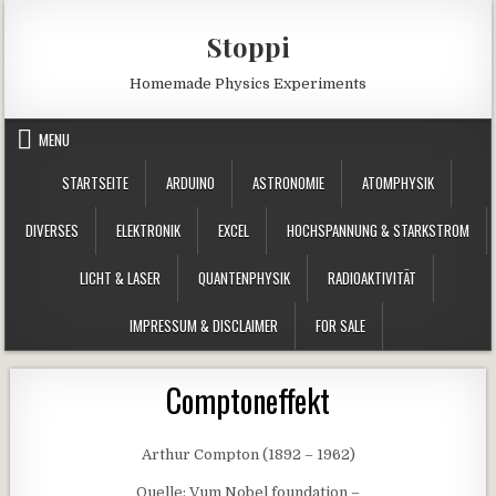
Skip to content
Stoppi
Homemade Physics Experiments
MENU
STARTSEITE
ARDUINO
ASTRONOMIE
ATOMPHYSIK
DIVERSES
ELEKTRONIK
EXCEL
HOCHSPANNUNG & STARKSTROM
LICHT & LASER
QUANTENPHYSIK
RADIOAKTIVITÄT
IMPRESSUM & DISCLAIMER
FOR SALE
Comptoneffekt
Arthur Compton (1892 – 1962)
Quelle: Vum Nobel foundation –