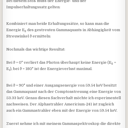
Bei diesem Stoß muss der Energie- und der
Impulserhaltungssatz gelten:
Kombiniert man beide Erhaltungssätze, so kann man die
Energie E
des gestreuten Gammaquants in Abhängigkeit vom
2
Streuwinkel
ϑ
ermitteln:
Nochmals das wichtige Resultat:
Bei
ϑ
= 0° verliert das Photon überhaupt keine Energie (E
=
2
E
), bei
ϑ
= 180° ist der Energieverlust maximal.
1
Bei
ϑ
= 90° und einer Ausgangsenergie von 59.54 keV besitzt
das Gammaquant nach der Comptonstreuung eine Energie von
53.33 keV. Genau diesen Sachverhalt möchte ich experimentell
nachweisen. Der Alphastrahler Americium-241 ist zugleich
auch ein Gammastrahler eben mit der Energie von 59.54 keV.
Zuerst nehme ich mit meinem Gammaspektroskop die direkte