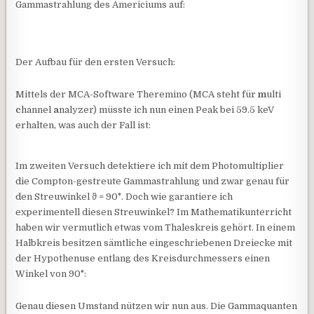
Gammastrahlung des Americiums auf:
Der Aufbau für den ersten Versuch:
Mittels der MCA-Software Theremino (MCA steht für
m
ulti
c
hannel
a
nalyzer) müsste ich nun einen Peak bei 59.5 keV
erhalten, was auch der Fall ist:
Im zweiten Versuch detektiere ich mit dem Photomultiplier
die Compton-gestreute Gammastrahlung und zwar genau für
den Streuwinkel
ϑ
= 90°. Doch wie garantiere ich
experimentell diesen Streuwinkel? Im Mathematikunterricht
haben wir vermutlich etwas vom Thaleskreis gehört. In einem
Halbkreis besitzen sämtliche eingeschriebenen Dreiecke mit
der Hypothenuse entlang des Kreisdurchmessers einen
Winkel von 90°:
Genau diesen Umstand nützen wir nun aus. Die Gammaquanten