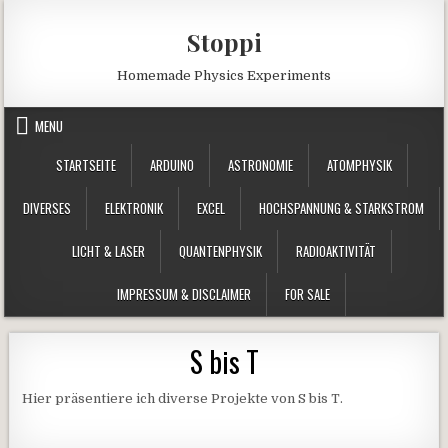
Skip to content
Stoppi
Homemade Physics Experiments
MENU
STARTSEITE
ARDUINO
ASTRONOMIE
ATOMPHYSIK
DIVERSES
ELEKTRONIK
EXCEL
HOCHSPANNUNG & STARKSTROM
LICHT & LASER
QUANTENPHYSIK
RADIOAKTIVITÄT
IMPRESSUM & DISCLAIMER
FOR SALE
S bis T
Hier präsentiere ich diverse Projekte von S bis T.