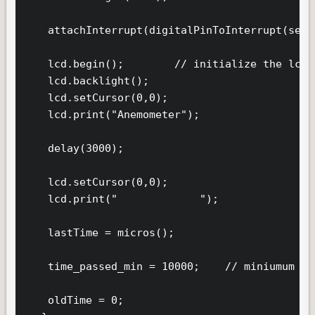
    attachInterrupt(digitalPinToInterrupt(sens
    lcd.begin();        // initialize the lcd

    lcd.backlight();

    lcd.setCursor(0,0);

    lcd.print("Anemometer");

    delay(3000);

    lcd.setCursor(0,0);

    lcd.print("             ");

    lastTime = micros();

    time_passed_min = 10000;    // miniumum ti
    oldTime = 0;
