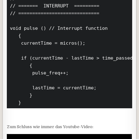
// =======  INTERRUPT  =========

// =============================

void pulse () // Interrupt function

   {

    currentTime = micros();

    if (currentTime - lastTime > time_passed_mi
       {

        pulse_freq++;

        lastTime = currentTime;    

       }            

   }
Zum Schluss wie immer das Youtube-Video: