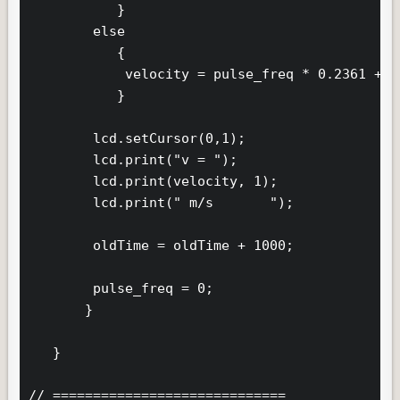
           }

        else

           {

            velocity = pulse_freq * 0.2361 + 1
           }

        lcd.setCursor(0,1);

        lcd.print("v = ");

        lcd.print(velocity, 1);

        lcd.print(" m/s       ");

        oldTime = oldTime + 1000;

        pulse_freq = 0;

       }

   }

// =============================
