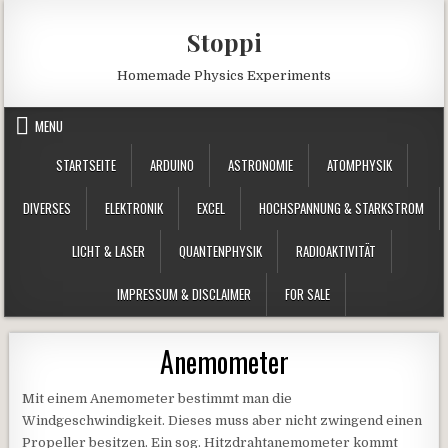
Skip to content
Stoppi
Homemade Physics Experiments
MENU
STARTSEITE
ARDUINO
ASTRONOMIE
ATOMPHYSIK
DIVERSES
ELEKTRONIK
EXCEL
HOCHSPANNUNG & STARKSTROM
LICHT & LASER
QUANTENPHYSIK
RADIOAKTIVITÄT
IMPRESSUM & DISCLAIMER
FOR SALE
Anemometer
Mit einem Anemometer bestimmt man die
Windgeschwindigkeit. Dieses muss aber nicht zwingend einen
Propeller besitzen. Ein sog. Hitzdrahtanemometer kommt