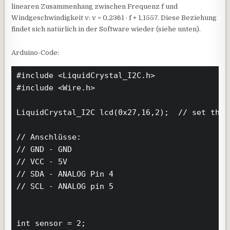
linearen Zusammenhang zwischen Frequenz f und
Windgeschwindigkeit v: v = 0,2361 · f + 1,1557. Diese Beziehung
findet sich natürlich in der Software wieder (siehe unten).
Arduino-Code:
#include <LiquidCrystal_I2C.h>

#include <Wire.h>

LiquidCrystal_I2C lcd(0x27,16,2);  // set the 
// Anschlüsse:

// GND - GND

// VCC - 5V

// SDA - ANALOG Pin 4

// SCL - ANALOG pin 5

int sensor = 2; 
