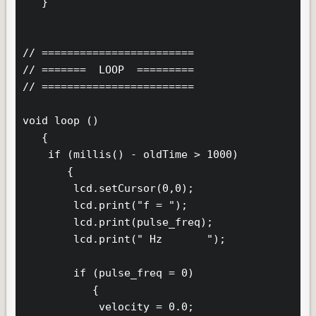
   }

// ========================

// =======  LOOP  =========

// ========================

void loop ()

   {

    if (millis() - oldTime > 1000)

       {

        lcd.setCursor(0,0);

        lcd.print("f = ");

        lcd.print(pulse_freq);

        lcd.print(" Hz       ");

        if (pulse_freq = 0)

           {

            velocity = 0.0;
