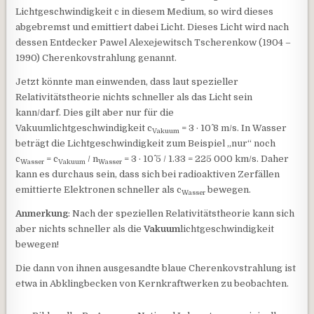
Lichtgeschwindigkeit c in diesem Medium, so wird dieses
abgebremst und emittiert dabei Licht. Dieses Licht wird nach
dessen Entdecker Pawel Alexejewitsch Tscherenkow (1904 –
1990) Cherenkovstrahlung genannt.
Jetzt könnte man einwenden, dass laut spezieller
Relativitätstheorie nichts schneller als das Licht sein
kann/darf. Dies gilt aber nur für die
Vakuumlichtgeschwindigkeit c
= 3 · 10^ 8 m/s. In Wasser
Vakuum
beträgt die Lichtgeschwindigkeit zum Beispiel „nur“ noch
c
= c
/ n
= 3 · 10^ 5 / 1.33 = 225 000 km/s. Daher
W
asser
Vakuum
Wasser
kann es durchaus sein, dass sich bei radioaktiven Zerfällen
emittierte Elektronen schneller als c
bewegen.
Wasser
Anmerkung
: Nach der speziellen Relativitätstheorie kann sich
aber nichts schneller als die
Vakuum
lichtgeschwindigkeit
bewegen!
Die dann von ihnen ausgesandte blaue Cherenkovstrahlung ist
etwa in Abklingbecken von Kernkraftwerken zu beobachten.