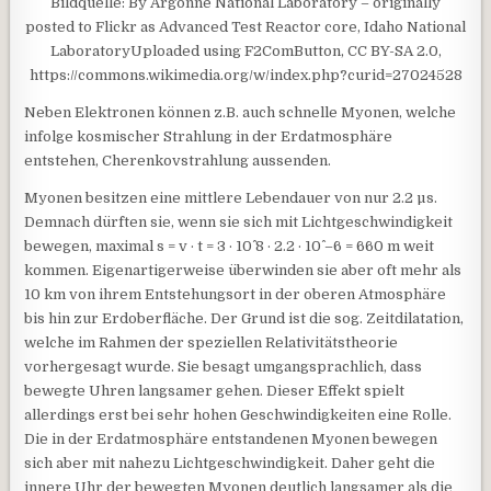
Bildquelle: By Argonne National Laboratory – originally
posted to Flickr as Advanced Test Reactor core, Idaho National
LaboratoryUploaded using F2ComButton, CC BY-SA 2.0,
https://commons.wikimedia.org/w/index.php?curid=27024528
Neben Elektronen können z.B. auch schnelle Myonen, welche
infolge kosmischer Strahlung in der Erdatmosphäre
entstehen, Cherenkovstrahlung aussenden.
Myonen besitzen eine mittlere Lebendauer von nur 2.2 µs.
Demnach dürften sie, wenn sie sich mit Lichtgeschwindigkeit
bewegen, maximal s = v · t = 3 · 10^ 8 · 2.2 · 10^ –6 = 660 m weit
kommen. Eigenartigerweise überwinden sie aber oft mehr als
10 km von ihrem Entstehungsort in der oberen Atmosphäre
bis hin zur Erdoberfläche. Der Grund ist die sog. Zeitdilatation,
welche im Rahmen der speziellen Relativitätstheorie
vorhergesagt wurde. Sie besagt umgangsprachlich, dass
bewegte Uhren langsamer gehen. Dieser Effekt spielt
allerdings erst bei sehr hohen Geschwindigkeiten eine Rolle.
Die in der Erdatmosphäre entstandenen Myonen bewegen
sich aber mit nahezu Lichtgeschwindigkeit. Daher geht die
innere Uhr der bewegten Myonen deutlich langsamer als die