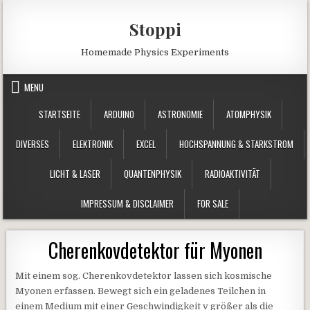
Skip to content
Stoppi
Homemade Physics Experiments
MENU
STARTSEITE
ARDUINO
ASTRONOMIE
ATOMPHYSIK
DIVERSES
ELEKTRONIK
EXCEL
HOCHSPANNUNG & STARKSTROM
LICHT & LASER
QUANTENPHYSIK
RADIOAKTIVITÄT
IMPRESSUM & DISCLAIMER
FOR SALE
Cherenkovdetektor für Myonen
Mit einem sog. Cherenkovdetektor lassen sich kosmische
Myonen erfassen. Bewegt sich ein geladenes Teilchen in
einem Medium mit einer Geschwindigkeit v größer als die