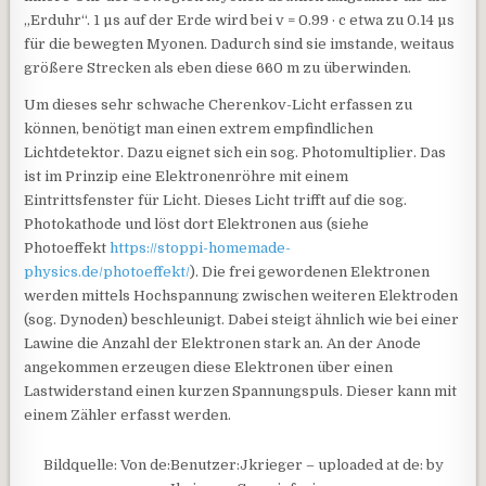
„Erduhr“. 1 µs auf der Erde wird bei v = 0.99 · c etwa zu 0.14 µs
für die bewegten Myonen. Dadurch sind sie imstande, weitaus
größere Strecken als eben diese 660 m zu überwinden.
Um dieses sehr schwache Cherenkov-Licht erfassen zu
können, benötigt man einen extrem empfindlichen
Lichtdetektor. Dazu eignet sich ein sog. Photomultiplier. Das
ist im Prinzip eine Elektronenröhre mit einem
Eintrittsfenster für Licht. Dieses Licht trifft auf die sog.
Photokathode und löst dort Elektronen aus (siehe
Photoeffekt
https://stoppi-homemade-
physics.de/photoeffekt/
). Die frei gewordenen Elektronen
werden mittels Hochspannung zwischen weiteren Elektroden
(sog. Dynoden) beschleunigt. Dabei steigt ähnlich wie bei einer
Lawine die Anzahl der Elektronen stark an. An der Anode
angekommen erzeugen diese Elektronen über einen
Lastwiderstand einen kurzen Spannungspuls. Dieser kann mit
einem Zähler erfasst werden.
Bildquelle: Von de:Benutzer:Jkrieger – uploaded at de: by