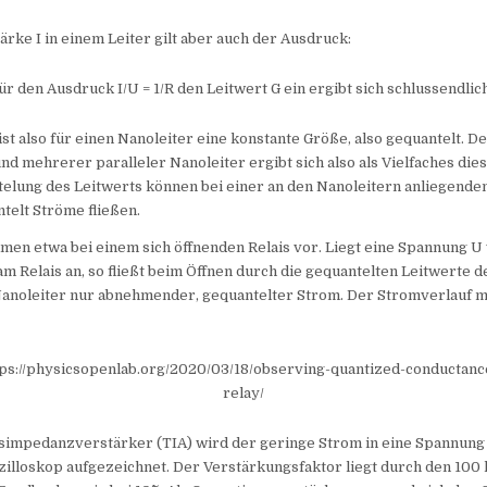
ärke I in einem Leiter gilt aber auch der Ausdruck:
ür den Ausdruck I/U = 1/R den Leitwert G ein ergibt sich schlussendlich
ist also für einen Nanoleiter eine konstante Größe, also gequantelt. 
nd mehrerer paralleler Nanoleiter ergibt sich also als Vielfaches die
telung des Leitwerts können bei einer an den Nanoleitern anliegend
telt Ströme fließen.
men etwa bei einem sich öffnenden Relais vor. Liegt eine Spannung U
am Relais an, so fließt beim Öffnen durch die gequantelten Leitwerte d
anoleiter nur abnehmender, gequantelter Strom. Der Stromverlauf m
ttps://physicsopenlab.org/2020/03/18/observing-quantized-conductanc
relay/
simpedanzverstärker (TIA) wird der geringe Strom in eine Spannun
zilloskop aufgezeichnet. Der Verstärkungsfaktor liegt durch den 100