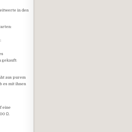
Leitwerte in den
arten:
:
es
 gekauft:
raht aus purem
b es mit ihnen
f eine
00 Ω.