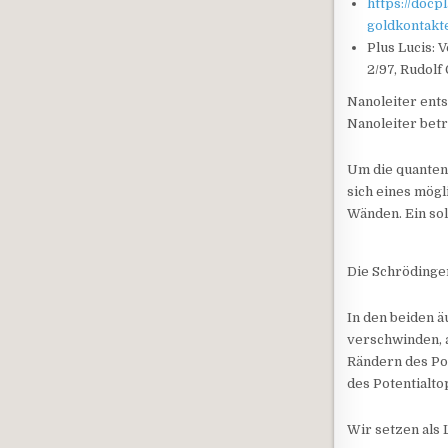
https://docp
goldkontakt
Plus Lucis:
2/97, Rudolf
Nanoleiter ent
Nanoleiter betr
Um die quanten
sich eines mögl
Wänden. Ein sol
Die Schrödinger
In den beiden ä
verschwinden, a
Rändern des Pot
des Potentialto
Wir setzen als 