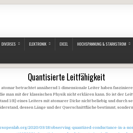
DIVERSES
ELEKTRONIK
EXCEL
HOCHSPANNUNG & STARKSTROM
Quantisierte Leitfähigkeit
o atomar betrachtet annähernd 1-dimensionale Leiter haben faszinier
die man mit der klassischen Physik nicht erklären kann. So ist der Leit
and 1/R) eines Leiters mit atomarer Dicke nicht beliebig und durch s
derstand, dessen Länge und der Querschnittfläche bestimmt, sondern
sicsopenlab.org/2020/03/18/observing-quantized-conductance-in-a-no