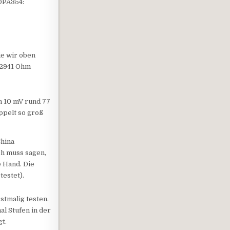
OPA354:
ie wir oben
12941 Ohm
n 10 mV rund 77
ppelt so groß
China
ich muss sagen,
e Hand. Die
estet).
stmalig testen.
al Stufen in der
gt.