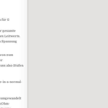
 für G
Der gesamte
ses Leitwerts.
en Spannung
 von zum
er
uss also Stufen
e-in-a-normal-
g umgewandelt
 kOhm-