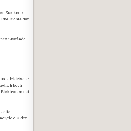
hen Zustände
i die Dichte der
lnen Zustände
e
eine elektrische
iedlich hoch
e Elektronen mit
ja die
Energie e·U der