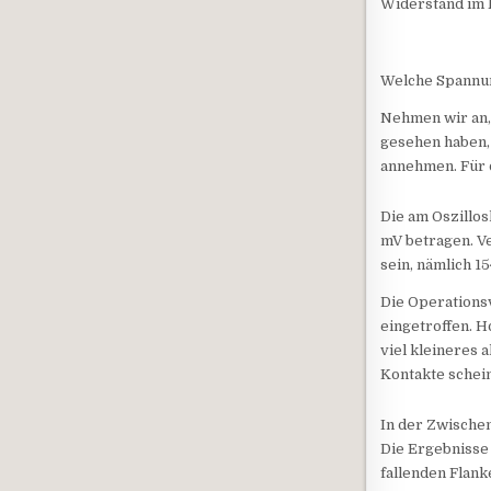
Widerstand im 
Welche Spannun
Nehmen wir an,
gesehen haben, 
annehmen. Für d
Die am Oszillo
mV betragen. V
sein, nämlich 15
Die Operations
eingetroffen. H
viel kleineres 
Kontakte schei
In der Zwischen
Die Ergebnisse 
fallenden Flank