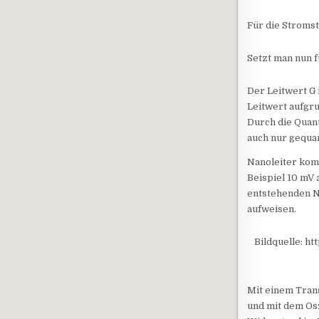
Für die Stromst
Setzt man nun f
Der Leitwert G 
Leitwert aufgru
Durch die Quan
auch nur gequan
Nanoleiter kom
Beispiel 10 mV 
entstehenden N
aufweisen.
Bildquelle: h
Mit einem Tran
und mit dem Os