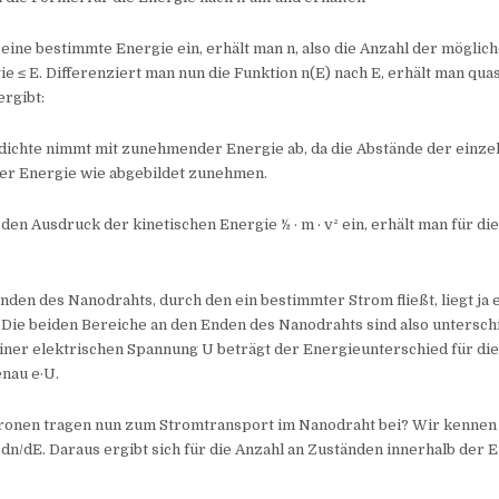
 eine bestimmte Energie ein, erhält man n, also die Anzahl der möglic
ie ≤ E. Differenziert man nun die Funktion n(E) nach E, erhält man quas
ergibt:
dichte nimmt mit zunehmender Energie ab, da die Abstände der einze
r Energie wie abgebildet zunehmen.
 den Ausdruck der kinetischen Energie ½ · m · v² ein, erhält man für di
den des Nanodrahts, durch den ein bestimmter Strom fließt, liegt ja 
Die beiden Bereiche an den Enden des Nanodrahts sind also untersch
 einer elektrischen Spannung U beträgt der Energieunterschied für di
nau e·U.
tronen tragen nun zum Stromtransport im Nanodraht bei? Wir kennen 
dn/dE. Daraus ergibt sich für die Anzahl an Zuständen innerhalb der 