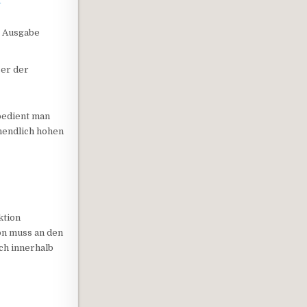
-
, Ausgabe
ser der
bedient man
unendlich hohen
ktion
ion muss an den
ich innerhalb