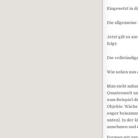
Eingesetzt in di
Die allgemeine 
Jetzt gilt es au
folgt:
Die vollständig
Wie sehen nun 
Man sieht anha
Quantenwelt un
zum Beispiel di
Objekte. Wächst
enger beisammen
unten). In der 
annehmen und es
Formen wir nun 