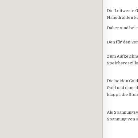
Die Leitwerte G
Nanodrähten kö
Daher sind bei
Den für den Ver
Zum Aufzeichne
Speicheroszill
Die beiden Gold
Gold und dann d
klappt, die Stu
Als Spannungsv
Spannung von 3.