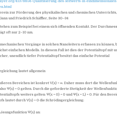
layer.org/41378856-Quantisierung-des-leitwerts-in-eindimensionalen
en.html
 Verein zur Förderung des physikalischen und chemischen Unterrichts
 Gann und Friedrich Schäffler, Seite 30–34
stehen zum Beispiel bei einem sich öffnenden Kontakt. Der Durchmes
ägt oft nur 2–10 nm.
mechanischen Vorgänge in solchen Nanoleitern erfassen zu können, 
ichst einfachen Modells. In diesem Fall ist dies der Potentialtopf mit 
cher, unendlich tiefer Potentialtopf besitzt das einfache Potential
gleichung lautet allgemein
ußeren Bereichen ist konkret V(x) = ∞. Daher muss dort die Wellenfun
lso Ψ(x) = 0 gelten. Durch die geforderte Stetigkeit der Wellenfunkt
entialtopfs weiters gelten: Ψ(x = 0) = 0 und Ψ(x = L) = 0. Für den Bere
pfs lautet durch V(x) = 0 die Schrödingergleichung:
Lösungsfunktion Ψ(x) an: