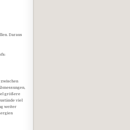
üllen. Daraus
fs:
d zwischen
 Abmessungen,
iel größere
ustände viel
ng weiter
nergien