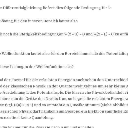
e Differentialgleichung liefert dies folgende Bedingung für k:
Lösung für den inneren Bereich lautet also
ch noch die Stetigkeitsbedingungen Ψ(x = 0) = 0 und Ψ(x = L) = 0 zu erf
e Wellenfunktion lautet also für den Bereich innerhalb des Potentialtop
diese Lösungen der Wellenfunktion aus?
nd der Formel für die erlaubten Energien auch schön den Unterschie
d der klassischen Physik. In der Quantenwelt geht es um sehr kleine
e Ausdehnung L des Potentialtopfs. Die klassische Physik behandelt v
 aber nun die Größe des Drahts L an, so liegen die erlaubten Energiez
 (vgl. E(n) = 1/L²) und es entsteht ein Quasikontinuum (siehe Abbildu
klassischen Physik darf nämlich zum Beispiel ein Elektron sämtliche E
 existiert keine Quantelung.
die Formel für die Energie nach n um und erhalten