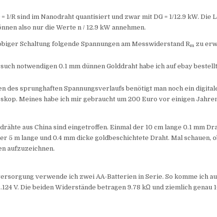
 = 1/R sind im Nanodraht quantisiert und zwar mit DG = 1/12.9 kW. Die 
nnen also nur die Werte n / 12.9 kW annehmen.
 obiger Schaltung folgende Spannungen am Messwiderstand R
zu erw
m
such notwendigen 0.1 mm dünnen Golddraht habe ich auf ebay bestellt
n des sprunghaften Spannungsverlaufs benötigt man noch ein digital
oskop. Meines habe ich mir gebraucht um 200 Euro vor einigen Jahren
drähte aus China sind eingetroffen. Einmal der 10 cm lange 0.1 mm D
er 5 m lange und 0.4 mm dicke goldbeschichtete Draht. Mal schauen, o
fen aufzuzeichnen.
ersorgung verwende ich zwei AA-Batterien in Serie. So komme ich au
124 V. Die beiden Widerstände betragen 9.78 kΩ und ziemlich genau 1