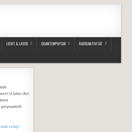
LICHT & LASER
QUANTENPHYSIK
RADIOAKTIVITÄT
ende
wert G (also der
einen
 gequantelt.
rmal-relay/