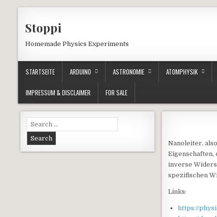
Skip to content
Stoppi
Homemade Physics Experiments
STARTSEITE
ARDUINO
ASTRONOMIE
ATOMPHYSIK
IMPRESSUM & DISCLAIMER
FOR SALE
Search for:
Nanoleiter, als
Eigenschaften, 
inverse Widerst
spezifischen Wi
Links:
https://phy