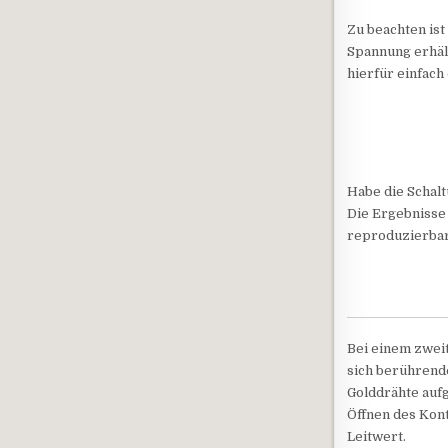
Zu beachten ist
Spannung erhäl
hierfür einfac
Habe die Schalt
Die Ergebnisse 
reproduzierbar
Bei einem zweit
sich berührende
Golddrähte aufg
Öffnen des Kon
Leitwert.