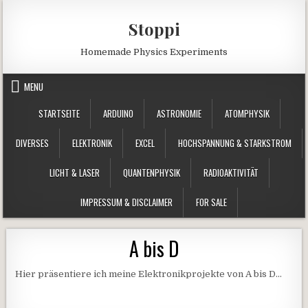
Skip to content
Stoppi
Homemade Physics Experiments
MENU
STARTSEITE
ARDUINO
ASTRONOMIE
ATOMPHYSIK
DIVERSES
ELEKTRONIK
EXCEL
HOCHSPANNUNG & STARKSTROM
LICHT & LASER
QUANTENPHYSIK
RADIOAKTIVITÄT
IMPRESSUM & DISCLAIMER
FOR SALE
A bis D
Hier präsentiere ich meine Elektronikprojekte von A bis D…