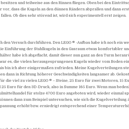
besitzen und teilweise aus den Rinnen fliegen. Oben bei den Eintritt
r vor, dass die Kugeln an den dünnen Rändern abprallen und dann erst
fallen. Ob dies sehr störend ist, wird sich experimentell erst zeigen.
ch den Versuch durchführen. Den LEGO ® -Aufbau habe ich noch ein we
die Einführung der Stahlkugeln in den Gasraum etwas komfortabler un
älter habe ich abgeflacht, damit dieser nun ganz an den Turm heranr
ar es, die vielen herausgesprungenen Kugeln wieder vom Boden ei
is bin ich aber einigermaßen zufrieden. Meine Kugelverteilungen ste
llen dann in Richtung höherer Geschwindigkeiten langsamer ab. Gekost
ür die viel zu vielen LEGO ® – Steine, 25 Euro für zwei Motoren, 15 Eu
d 25 Euro für den 3D-Druck, also in Summe 165 Euro. Wenn man bedenk
lmittelhandel für stolze 4700 Euro angeboten wird, wieder einmal spo
können dann zum Beispiel untersuchen, wie sich die Kugelverteilung 
pannung erhöht bzw. erniedrigt entsprechend einer Temperaturerh