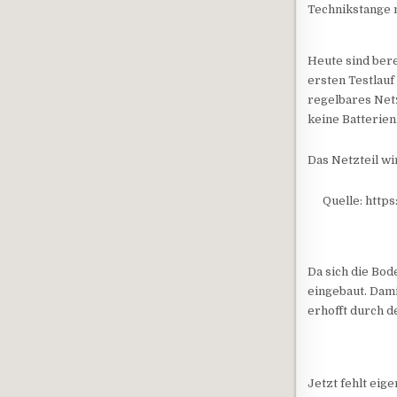
Technikstange
Heute sind ber
ersten Testlauf
regelbares Netz
keine Batterien
Das Netzteil wi
Quelle: http
Da sich die Bod
eingebaut. Dam
erhofft durch de
Jetzt fehlt eig