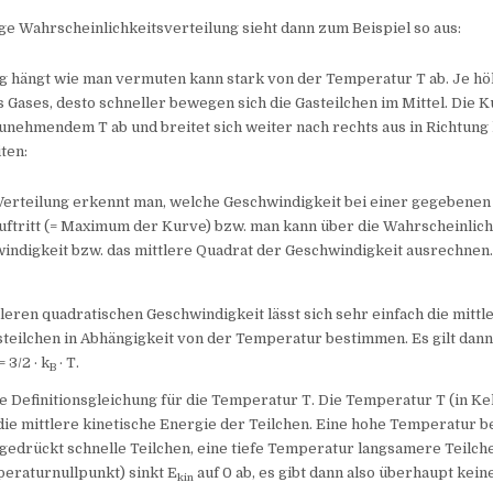
e Wahrscheinlichkeitsverteilung sieht dann zum Beispiel so aus:
ng hängt wie man vermuten kann stark von der Temperatur T ab. Je hö
Gases, desto schneller bewegen sich die Gasteilchen im Mittel. Die 
 zunehmendem T ab und breitet sich weiter nach rechts aus in Richtun
ten:
Verteilung erkennt man, welche Geschwindigkeit bei einer gegebene
uftritt (= Maximum der Kurve) bzw. man kann über die Wahrscheinlich
indigkeit bzw. das mittlere Quadrat der Geschwindigkeit ausrechnen
tleren quadratischen Geschwindigkeit lässt sich sehr einfach die mittl
teilchen in Abhängigkeit von der Temperatur bestimmen. Es gilt dann
= 3/2 · k
· T.
B
die Definitionsgleichung für die Temperatur T. Die Temperatur T (in Kel
 die mittlere kinetische Energie der Teilchen. Eine hohe Temperatur 
gedrückt schnelle Teilchen, eine tiefe Temperatur langsamere Teilche
eraturnullpunkt) sinkt E
auf 0 ab, es gibt dann also überhaupt ke
kin