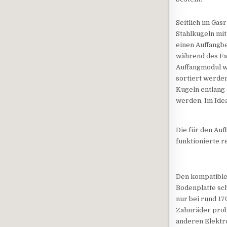
Seitlich im Gas
Stahlkugeln mit
einen Auffangbe
während des Fa
Auffangmodul we
sortiert werde
Kugeln entlang
werden. Im Idea
Die für den Auf
funktionierte r
Den kompatiblen
Bodenplatte sch
nur bei rund 17
Zahnräder probi
anderen Elektr