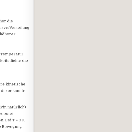
her die
Kurve/Verteilung
g höherer
n Temperatur
keitsdichte die
.
ere kinetische
 die bekannte
vin natürlich)
bedeutet
n. Bei T = 0 K
ine Bewegung