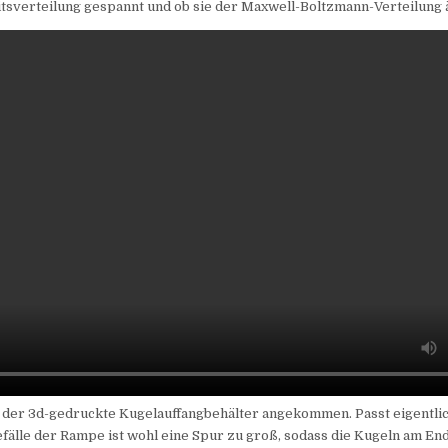
tsverteilung gespannt und ob sie der Maxwell-Boltzmann-Verteilung ä
t der 3d-gedruckte Kugelauffangbehälter angekommen. Passt eigentlich
efälle der Rampe ist wohl eine Spur zu groß, sodass die Kugeln am En