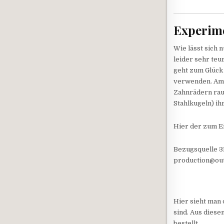
Experim
Wie lässt sich 
leider sehr teu
geht zum Glück 
verwenden. Am B
Zahnrädern rauf
Stahlkugeln) ih
Hier der zum E
Bezugsquelle 3
production@ou
Hier sieht man 
sind. Aus dies
bestellt.