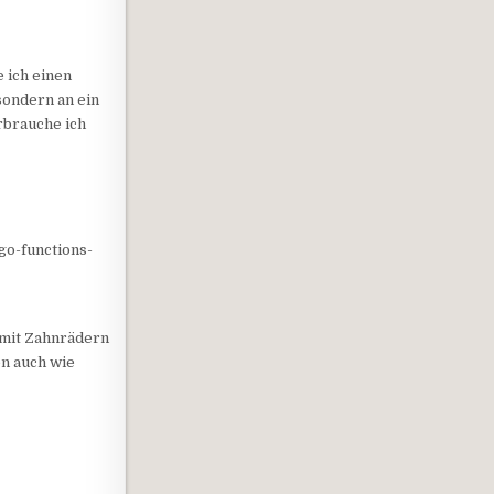
 ich einen
sondern an ein
rbrauche ich
go-functions-
 mit Zahnrädern
n auch wie