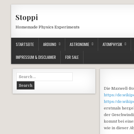
Skip to content
Stoppi
Homemade Physics Experiments
STARTSEITE
ARDUINO
ASTRONOMIE
ATOMPHYSIK
IMPRESSUM & DISCLAIMER
FOR SALE
Search for:
Die Maxwell-Bo
https://de.wik
https://de.wik
erstmals hergel
der Geschwindi
kommt bei einem
wie in dieser A