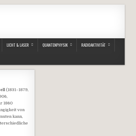
LICHT & LASER
QUANTENPHYSIK
RADIOAKTIVITÄT
ell
(1831–1879,
906,
hr 1860
ängigkeit von
rmuten kann,
terschiedliche