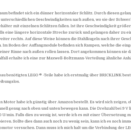
raum befindet sich ein dünner horizontaler Schlitz. Durch diesen gelan
 unterschiedlichen Geschwindigkeiten nach außen, wo sie der Schwerk
hälter mit einzelnen Schlitzen fallen. Ist ihre Geschwindigkeit größer,
lls eine längere horizontale Strecke zurück und gelangen daher zu e
iter rechts. Auf diese Weise können die Stahlkugeln nach ihrer Gesc
n. Im Boden der Auffangmodule befinden sich Rampen, welche die ei
 einer Rinne nach außen rollen lassen. Dort angekommen können sie d
lfall erhalte ich eine zur Maxwell-Boltzmann-Verteilung ähnliche Anh
bau benötigten LEGO ® -Teile habe ich erstmalig über BRICKLINK beste
eibungslos.
 Motor habe ich günstig über Amazon bestellt. Es wird sich zeigen, o
nell genug nach oben und unten bewegen kann. Die Drehzahl bei 9 V l
0 U/min. Falls dies zu wenig ist, werde ich es mit einer Übersetzung m
eren. Sollte dies dann auch noch zu wenig sein, kann ich es noch imm
omotor versuchen. Dann muss ich mich halt um die Verbindung der LE