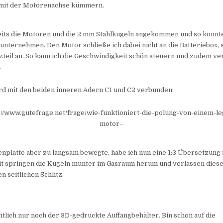
 mit der Motorenachse kümmern.
eits die Motoren und die 2 mm Stahlkugeln angekommen und so konnte
 unternehmen. Den Motor schließe ich dabei nicht an die Batteriebox, 
teil an. So kann ich die Geschwindigkeit schön steuern und zudem ve
.
rd mit den beiden inneren Adern C1 und C2 verbunden:
s://www.gutefrage.net/frage/wie-funktioniert-die-polung-von-einem-le
motor–
enplatte aber zu langsam bewegte, habe ich nun eine 1:3 Übersetzung
it springen die Kugeln munter im Gasraum herum und verlassen diese
n seitlichen Schlitz.
entlich nur noch der 3D-gedruckte Auffangbehälter. Bin schon auf die