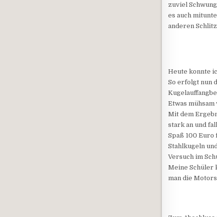
zuviel Schwung 
es auch mitunte
anderen Schlitz 
Heute konnte i
So erfolgt nun 
Kugelauffangbeh
Etwas mühsam w
Mit dem Ergebn
stark an und fa
Spaß 100 Euro f
Stahlkugeln un
Versuch im Schu
Meine Schüler 
man die Motors