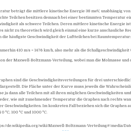
atur beträgt die mittlere kinetische Energie 38 meV, unabhängig vo
eichte Teilchen besitzen demnach bei einer bestimmten Temperatur e
indigkeit als schwere Teilchen. Deren mittlere kinetische Energie is
ies nicht zu theoretisch wird gleich einmal eine kurze anschauliche R
 die häufigste Geschwindigkeit der Luftteilchen bei Raumtemperatur
mmerhin 410 m/s = 1476 km/h, also mehr als die Schallgeschwindigkeit 
on der Maxwell-Boltzmann-Verteilung, wobei man die Molmasse und 
aphen sind die Geschwindigkeitsverteilungen für drei unterschiedli
rgestellt. Die Fläche unter der Kurve muss jeweils die Wahrscheinli
se ja dann alle Teilchen mit all ihren möglichen Geschwindigkeiten umf
eder, wie mit zunehmender Temperatur die Graphen nach rechts wand
er Geschwindigkeiten. Im konkreten Fall beziehen sich die Graphen a
 0 °C, 100 °C und 1000 °C.
ttps://de.wikipedia.org/wiki/Maxwell-Boltzmann-Verteilung#/media/Da