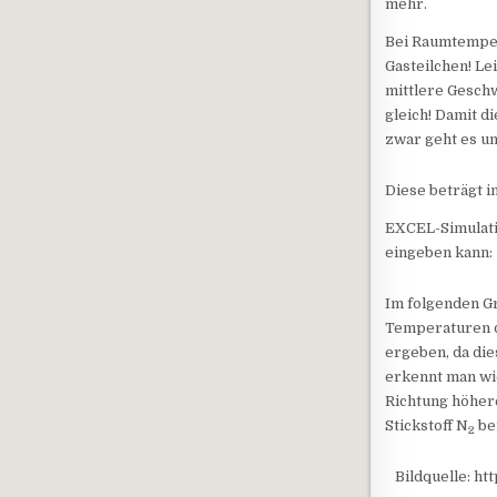
mehr.
Bei Raumtemper
Gasteilchen! L
mittlere Geschw
gleich! Damit d
zwar geht es um
Diese beträgt i
EXCEL-Simulati
eingeben kann:
Im folgenden Gr
Temperaturen da
ergeben, da die
erkennt man wi
Richtung höher
Stickstoff N
bei
2
Bildquelle: h