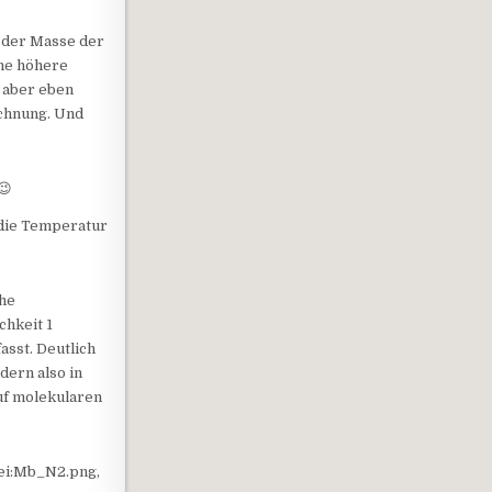
n der Masse der
ine höhere
t aber eben
echnung. Und
:
😉
die Temperatur
che
chkeit 1
asst. Deutlich
ern also in
uf molekularen
tei:Mb_N2.png,