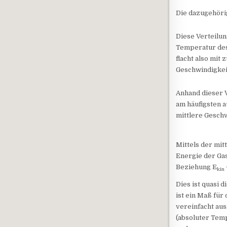
Die dazugehörig
Diese Verteilu
Temperatur des 
flacht also mit
Geschwindigkei
Anhand dieser 
am häufigsten a
mittlere Geschw
Mittels der mit
Energie der Gas
Beziehung E
kin
Dies ist quasi 
ist ein Maß für
vereinfacht aus
(absoluter Temp