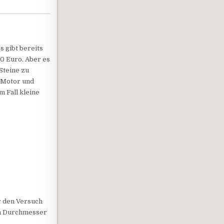
 gibt bereits
00 Euro. Aber es
Steine zu
s Motor und
 Fall kleine
ür den Versuch
mm Durchmesser