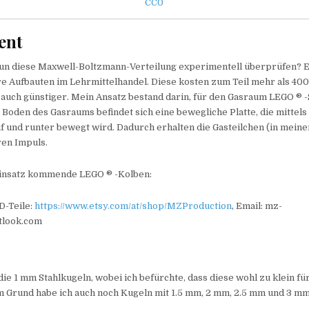
CC0
ent
nun diese Maxwell-Boltzmann-Verteilung experimentell überprüfen? Es
re Aufbauten im Lehrmittelhandel. Diese kosten zum Teil mehr als 40
auch günstiger. Mein Ansatz bestand darin, für den Gasraum LEGO ® -
oden des Gasraums befindet sich eine bewegliche Platte, die mittel
 und runter bewegt wird. Dadurch erhalten die Gasteilchen (in meinem
ren Impuls.
insatz kommende LEGO ® -Kolben:
D-Teile:
https://www.etsy.com/at/shop/MZProduction
, Email: mz-
tlook.com
die 1 mm Stahlkugeln, wobei ich befürchte, dass diese wohl zu klein f
em Grund habe ich auch noch Kugeln mit 1.5 mm, 2 mm, 2.5 mm und 3 