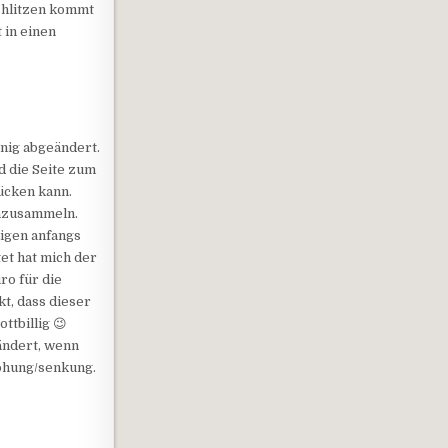
schlitzen kommt
 in einen
nig abgeändert.
d die Seite zum
ücken kann.
nzusammeln.
igen anfangs
et hat mich der
ro für die
t, dass dieser
ttbillig 😉
ändert, wenn
öhung/senkung.