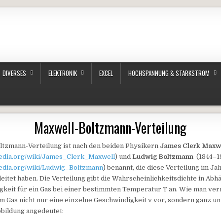
DIVERSES
ELEKTRONIK
EXCEL
HOCHSPANNUNG & STARKSTROM
Maxwell-Boltzmann-Verteilung
ltzmann-Verteilung ist nach den beiden Physikern
James Clerk Maxw
ipedia.org/wiki/James_Clerk_Maxwell
) und
Ludwig Boltzmann
(1844–1
ipedia.org/wiki/Ludwig_Boltzmann
) benannt, die diese Verteilung im Ja
eitet haben. Die Verteilung gibt die Wahrscheinlichkeitsdichte in Abh
gkeit für ein Gas bei einer bestimmten Temperatur T an. Wie man ve
 Gas nicht nur eine einzelne Geschwindigkeit v vor, sondern ganz un
bbildung angedeutet: