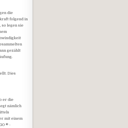
gen die
raft folgend in
 so legen sie
inem
hwindigkeit
ngesammelten
ann gezählt
äufung.
llt. Dies
b er die
iegt nämlich
ittels
er mit einem
GO ® -