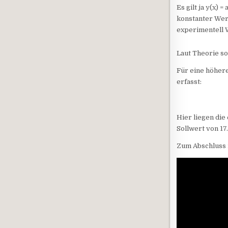
Es gilt ja y(x) 
konstanter Wert
experimentell W
Laut Theorie so
Für eine höhere
erfasst:
Hier liegen die
Sollwert von 17.
Zum Abschluss 