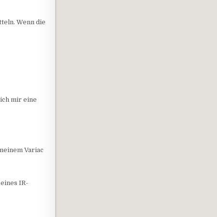
tteln. Wenn die
ich mir eine
 meinem Variac
eines IR-