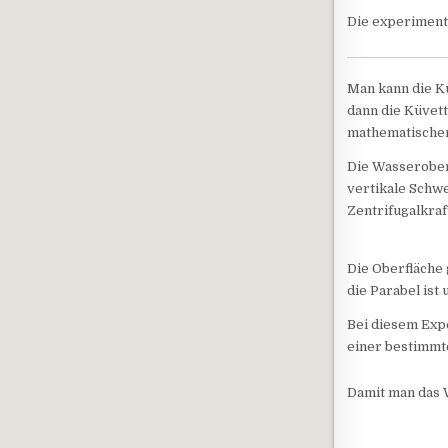
Die experimente
Man kann die Kü
dann die Küvett
mathematischen
Die Wasseroberf
vertikale Schwe
Zentrifugalkraft
Die Oberfläche g
die Parabel ist 
Bei diesem Exp
einer bestimmt
Damit man das W