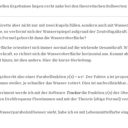
llen Ergebnisse liegen recht nahe bei den theoretischen Sollwerten:
vette aber nicht nur mit zwei Kugeln füllen, sondern auch mit Wasser
e, so verformt sich der Wasserspiegel aufgrund der Zentrifugalkraft
 Formel gehorcht dann die Wasseroberfläche?
läche orientiert sich immer normal auf die wirkende Gesamtkraft. Wi
rkraft, so richtet sich die Wasseroberfläche horizontal aus. Kommt a
 hinzu, ist dies anders. Hier die kurze Herleitung:
ehorcht also einer Parabelfunktion y(x) = a·x². Der Faktor a ist proport
umso steiler, je schneller das Wasser rotiert. Dies ist nachvollziehbar
eriment werde ich mit der Software
Tracker
die Funktion y(x) der Obe
en Drehfrequenz f bestimmen und mit der Theorie (obige Formel) ver
asserparaboloid besser sieht, habe ich es mit Lebensmittelfarbe ein