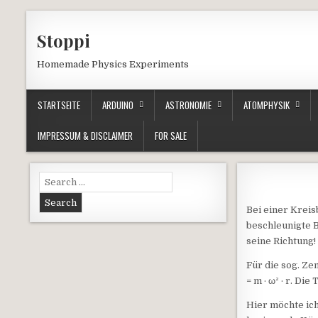
Skip to content
Stoppi
Homemade Physics Experiments
STARTSEITE
ARDUINO
ASTRONOMIE
ATOMPHYSIK
IMPRESSUM & DISCLAIMER
FOR SALE
Search for:
Bei einer Krei
beschleunigte 
seine Richtung!
Für die sog. Ze
= m · ω² · r. Di
Hier möchte ic