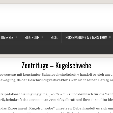
DIVERSES
ELEKTRONIK
EXCEL
HOCHSPANNUNG & STARKSTROM
Zentrifuge – Kugelschwebe
sbewegung mit konstanter Bahngeschwindigkeit v handelt es sich um e
Bewegung, da der Geschwindigkeitsvektor zwar nicht seinen Betrag ä
ntripetalbeschleunigung gilt a
= v²/r = ω² · r und demnach für die Zent
zp
e Trägheitskraft dazu nennt man Zentrifugalkraft und ihre Formel ist ide
h das Experiment „Kugelschwebe“ umsetzen. Dabei handelt es sich um