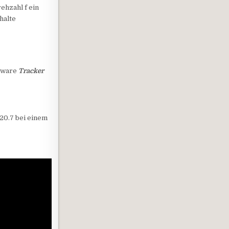
rehzahl f ein
halte
ftware
Tracker
 20.7 bei einem