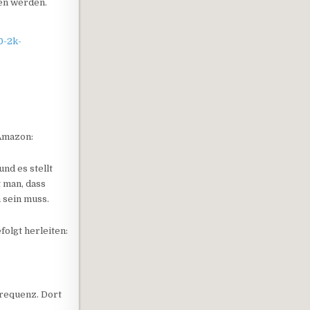
en werden.
0-2k-
Amazon:
nd es stellt
t man, dass
 sein muss.
folgt herleiten:
requenz. Dort