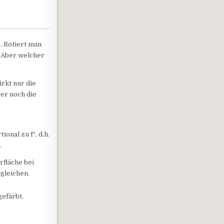
. Rotiert man
. Aber welcher
rkt nur die
ber noch die
ional zu f², d.h.
…
rfläche bei
gleichen.
gefärbt.