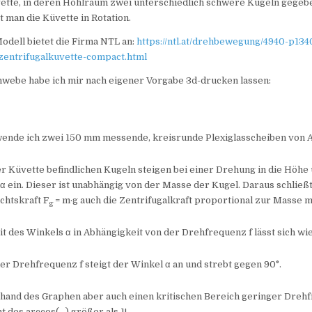
ette, in deren Hohlraum zwei unterschiedlich schwere Kugeln gegeb
 man die Küvette in Rotation.
Modell bietet die Firma NTL an:
https://ntl.at/drehbewegung/4940-p134
entrifugalkuvette-compact.html
webe habe ich mir nach eigener Vorgabe 3d-drucken lassen:
ende ich zwei 150 mm messende, kreisrunde Plexiglasscheiben von 
er Küvette befindlichen Kugeln steigen bei einer Drehung in die Höhe u
 α ein. Dieser ist unabhängig von der Masse der Kugel. Daraus schließ
chtskraft F
= m·g auch die Zentrifugalkraft proportional zur Masse m
g
t des Winkels α in Abhängigkeit von der Drehfrequenz f lässt sich wie
r Drehfrequenz f steigt der Winkel α an und strebt gegen 90°.
hand des Graphen aber auch einen kritischen Bereich geringer Drehf
t des arccos(…) größer als 1!