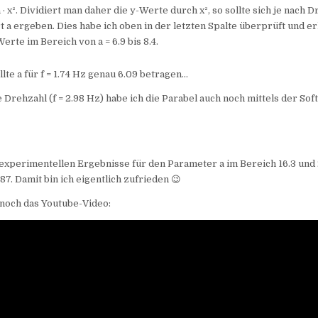
= a · x². Dividiert man daher die y-Werte durch x², so sollte sich je nach D
 a ergeben. Dies habe ich oben in der letzten Spalte überprüft und er
erte im Bereich von a = 6.9 bis 8.4.
llte a für f = 1.74 Hz genau 6.09 betragen…
 Drehzahl (f = 2.98 Hz) habe ich die Parabel auch noch mittels der So
 experimentellen Ergebnisse für den Parameter a im Bereich 16.3 und
87. Damit bin ich eigentlich zufrieden 😉
noch das Youtube-Video: