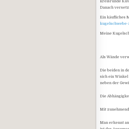
kreisrunde Küv
Danach versetzt
Ein käufliches 
kugelschwebe-z
Meine Kugelsch
Als Wände verw
Die beiden in d
sich ein Winkel
neben der Gewi
Die Abhängigkei
Mit zunehmende
Man erkennt an
ist das Argumen