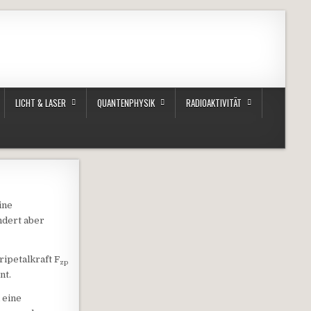
LICHT & LASER
QUANTENPHYSIK
RADIOAKTIVITÄT
ine
ndert aber
ripetalkraft F
zp
nt.
 eine