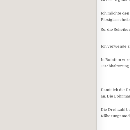
Ich möchte den 
Plexiglasschei
So, die Scheib
Ich verwende zw
In Rotation ver
Tischhalterung
Damit ich die D
an. Die Bohrmas
Die Drehzahl b
Näherungsmod