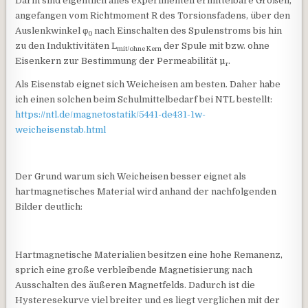
Darin sind eigentlich alles experimentell ermittelbare Größen,
angefangen vom Richtmoment R des Torsionsfadens, über den
Auslenkwinkel φ
nach Einschalten des Spulenstroms bis hin
0
zu den Induktivitäten L
der Spule mit bzw. ohne
mit/ohne Kern
Eisenkern zur Bestimmung der Permeabilität µ
.
r
Als Eisenstab eignet sich Weicheisen am besten. Daher habe
ich einen solchen beim Schulmittelbedarf bei NTL bestellt:
https://ntl.de/magnetostatik/5441-de431-1w-
weicheisenstab.html
Der Grund warum sich Weicheisen besser eignet als
hartmagnetisches Material wird anhand der nachfolgenden
Bilder deutlich:
Hartmagnetische Materialien besitzen eine hohe Remanenz,
sprich eine große verbleibende Magnetisierung nach
Ausschalten des äußeren Magnetfelds. Dadurch ist die
Hysteresekurve viel breiter und es liegt verglichen mit der