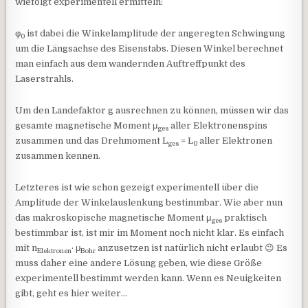
wiefolgt experimentell ermitteln:
φ
ist dabei die Winkelamplitude der angeregten Schwingung
0
um die Längsachse des Eisenstabs. Diesen Winkel berechnet
man einfach aus dem wandernden Auftreffpunkt des
Laserstrahls.
Um den Landefaktor g ausrechnen zu können, müssen wir das
gesamte magnetische Moment μ
aller Elektronenspins
ges
zusammen und das Drehmoment L
= L
aller Elektronen
ges
0
zusammen kennen.
Letzteres ist wie schon gezeigt experimentell über die
Amplitude der Winkelauslenkung bestimmbar. Wie aber nun
das makroskopische magnetische Moment μ
praktisch
ges
bestimmbar ist, ist mir im Moment noch nicht klar. Es einfach
mit n
· μ
anzusetzen ist natürlich nicht erlaubt 😉 Es
Elektronen
Bohr
muss daher eine andere Lösung geben, wie diese Größe
experimentell bestimmt werden kann. Wenn es Neuigkeiten
gibt, geht es hier weiter…