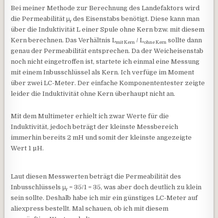
Bei meiner Methode zur Berechnung des Landefaktors wird
die Permeabilität μ
des Eisenstabs benötigt. Diese kann man
r
über die Induktivität L einer Spule ohne Kern bzw. mit diesem
Kern berechnen. Das Verhältnis L
/ L
sollte dann
mit Kern
ohne Kern
genau der Permeabilität entsprechen. Da der Weicheisenstab
noch nicht eingetroffen ist, startete ich einmal eine Messung
mit einem Inbusschlüssel als Kern. Ich verfüge im Moment
über zwei LC-Meter. Der einfache Komponententester zeigte
leider die Induktivität ohne Kern überhaupt nicht an.
Mit dem Multimeter erhielt ich zwar Werte für die
Induktivität, jedoch beträgt der kleinste Messbereich
immerhin bereits 2 mH und somit der kleinste angezeigte
Wert 1 µH.
Laut diesen Messwerten beträgt die Permeabilität des
Inbusschlüssels μ
= 35/1 = 35, was aber doch deutlich zu klein
r
sein sollte. Deshalb habe ich mir ein günstiges LC-Meter auf
aliexpress bestellt. Mal schauen, ob ich mit diesem