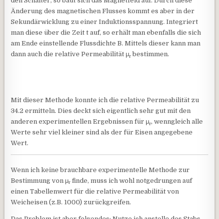
den Schalter, so baut sich das Magnetfeld auf. Durch diese
Änderung des magnetischen Flusses kommt es aber in der
Sekundärwicklung zu einer Induktionsspannung. Integriert
man diese über die Zeit t auf, so erhält man ebenfalls die sich
am Ende einstellende Flussdichte B. Mittels dieser kann man
dann auch die relative Permeabilität μ
bestimmen.
r
Mit dieser Methode konnte ich die relative Permeabilität zu
34.2 ermitteln. Dies deckt sich eigentlich sehr gut mit den
anderen experimentellen Ergebnissen für μ
, wenngleich alle
r
Werte sehr viel kleiner sind als der für Eisen angegebene
Wert.
Wenn ich keine brauchbare experimentelle Methode zur
Bestimmung von μ
finde, muss ich wohl notgedrungen auf
r
einen Tabellenwert für die relative Permeabilität von
Weicheisen (z.B. 1000) zurückgreifen.
Das Problem ist aber folgendes: Nutze ich anstelle des Stabs