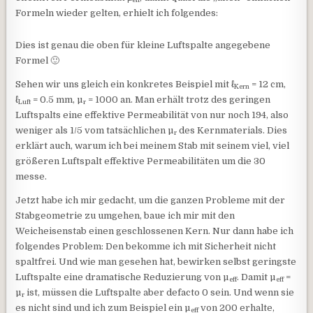
Formeln wieder gelten, erhielt ich folgendes:
Dies ist genau die oben für kleine Luftspalte angegebene
Formel 🙂
Sehen wir uns gleich ein konkretes Beispiel mit ℓ
= 12 cm,
Kern
ℓ
= 0.5 mm, µ
= 1000 an. Man erhält trotz des geringen
Luft
r
Luftspalts eine effektive Permeabilität von nur noch 194, also
weniger als 1/5 vom tatsächlichen µ
des Kernmaterials. Dies
r
erklärt auch, warum ich bei meinem Stab mit seinem viel, viel
größeren Luftspalt effektive Permeabilitäten um die 30
messe.
Jetzt habe ich mir gedacht, um die ganzen Probleme mit der
Stabgeometrie zu umgehen, baue ich mir mit den
Weicheisenstab einen geschlossenen Kern. Nur dann habe ich
folgendes Problem: Den bekomme ich mit Sicherheit nicht
spaltfrei. Und wie man gesehen hat, bewirken selbst geringste
Luftspalte eine dramatische Reduzierung von µ
. Damit µ
=
eff
eff
µ
ist, müssen die Luftspalte aber defacto 0 sein. Und wenn sie
r
es nicht sind und ich zum Beispiel ein µ
von 200 erhalte,
eff