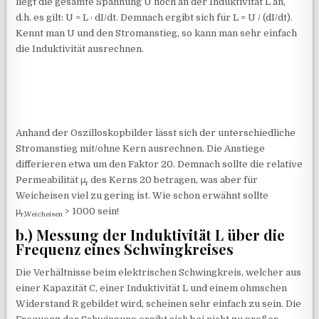
liegt die gesamte Spannung U noch an der Induktivität L an,
d.h. es gilt: U = L · dI/dt. Demnach ergibt sich für L = U / (dI/dt).
Kennt man U und den Stromanstieg, so kann man sehr einfach
die Induktivität ausrechnen.
Anhand der Oszilloskopbilder lässt sich der unterschiedliche
Stromanstieg mit/ohne Kern ausrechnen. Die Anstiege
differieren etwa um den Faktor 20. Demnach sollte die relative
Permeabilität μ
des Kerns 20 betragen, was aber für
r
Weicheisen viel zu gering ist. Wie schon erwähnt sollte
μ
> 1000 sein!
r,Weicheisen
b.) Messung der Induktivität L über die
Frequenz eines Schwingkreises
Die Verhältnisse beim elektrischen Schwingkreis, welcher aus
einer Kapazität C, einer Induktivität L und einem ohmschen
Widerstand R gebildet wird, scheinen sehr einfach zu sein. Die