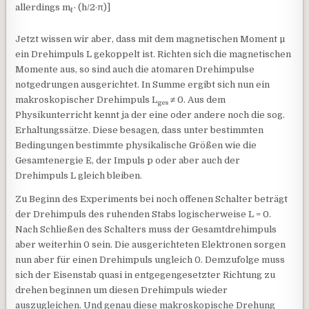
allerdings m
· (h/2·π)]
ℓ
Jetzt wissen wir aber, dass mit dem magnetischen Moment µ
ein Drehimpuls L gekoppelt ist. Richten sich die magnetischen
Momente aus, so sind auch die atomaren Drehimpulse
notgedrungen ausgerichtet. In Summe ergibt sich nun ein
makroskopischer Drehimpuls L
≠ 0. Aus dem
ges
Physikunterricht kennt ja der eine oder andere noch die sog.
Erhaltungssätze. Diese besagen, dass unter bestimmten
Bedingungen bestimmte physikalische Größen wie die
Gesamtenergie E, der Impuls p oder aber auch der
Drehimpuls L gleich bleiben.
Zu Beginn des Experiments bei noch offenen Schalter beträgt
der Drehimpuls des ruhenden Stabs logischerweise L = 0.
Nach Schließen des Schalters muss der Gesamtdrehimpuls
aber weiterhin 0 sein. Die ausgerichteten Elektronen sorgen
nun aber für einen Drehimpuls ungleich 0. Demzufolge muss
sich der Eisenstab quasi in entgegengesetzter Richtung zu
drehen beginnen um diesen Drehimpuls wieder
auszugleichen. Und genau diese makroskopische Drehung