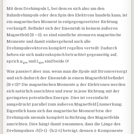
Mit dem Drehimpuls L, bei dem es sich also um den
Bahndrehimpuls oder den Spin des Elektrons handeln kann, ist
ein magnetisches Moment in entgegengesetzter Richtung
verknüpft. Befindet sich der Eisenstab in keinem äußeren
Magnetfeld (B = 0), so sind sämtliche atomaren magnetische
Momente und damit einhergehend auch alle
Drehimpulsvektoren komplett regellos verteilt. Dadurch
heben sie sich makroskopisch betrachtet gegenseitig auf,
sprich µ
und L
sind beide 0!
ges
ges
Was passiert aber nun, wenn man die Spule mit Stromversorgt
und sich dadurch der Eisenstab in einem Magnetfeld befindet
(B ≠ 0)? Die magnetischen Momente µ der Elektronen werden
sich natürlich ausrichten und zwar in jene Richtung mit der
geringsten potentiellen Energie. Dies ist vereinfacht
ausgedrückt parallel zum äußeren Magnetfeld [Anmerkung:
Eigentlich kann sich das magnetische Moment bzw. der
Drehimpuls niemals komplett in Richtung des Magnetfelds
ausrichten. Dies hängt damit zusammen, dass die Länge des
Drehimpulses √l·(l+1) · (h/2·π) beträgt, dessen z-Komponente