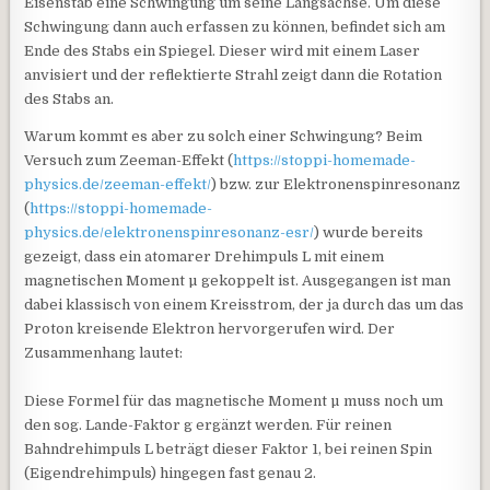
Eisenstab eine Schwingung um seine Längsachse. Um diese
Schwingung dann auch erfassen zu können, befindet sich am
Ende des Stabs ein Spiegel. Dieser wird mit einem Laser
anvisiert und der reflektierte Strahl zeigt dann die Rotation
des Stabs an.
Warum kommt es aber zu solch einer Schwingung? Beim
Versuch zum Zeeman-Effekt (
https://stoppi-homemade-
physics.de/zeeman-effekt/
) bzw. zur Elektronenspinresonanz
(
https://stoppi-homemade-
physics.de/elektronenspinresonanz-esr/
) wurde bereits
gezeigt, dass ein atomarer Drehimpuls L mit einem
magnetischen Moment µ gekoppelt ist. Ausgegangen ist man
dabei klassisch von einem Kreisstrom, der ja durch das um das
Proton kreisende Elektron hervorgerufen wird. Der
Zusammenhang lautet:
Diese Formel für das magnetische Moment µ muss noch um
den sog. Lande-Faktor g ergänzt werden. Für reinen
Bahndrehimpuls L beträgt dieser Faktor 1, bei reinen Spin
(Eigendrehimpuls) hingegen fast genau 2.