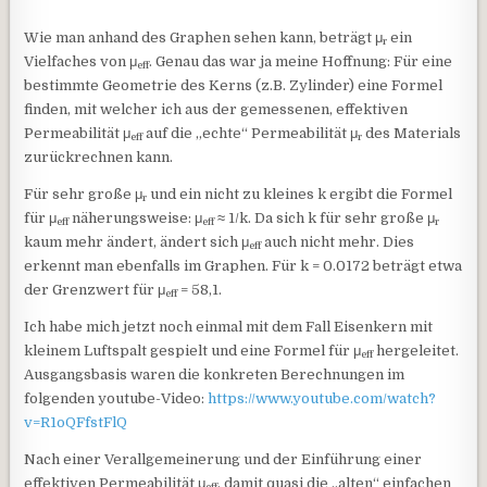
Wie man anhand des Graphen sehen kann, beträgt μ
ein
r
Vielfaches von μ
. Genau das war ja meine Hoffnung: Für eine
eff
bestimmte Geometrie des Kerns (z.B. Zylinder) eine Formel
finden, mit welcher ich aus der gemessenen, effektiven
Permeabilität μ
auf die „echte“ Permeabilität μ
des Materials
eff
r
zurückrechnen kann.
Für sehr große μ
und ein nicht zu kleines k ergibt die Formel
r
für μ
näherungsweise: μ
≈ 1/k. Da sich k für sehr große μ
eff
eff
r
kaum mehr ändert, ändert sich μ
auch nicht mehr. Dies
eff
erkennt man ebenfalls im Graphen. Für k = 0.0172 beträgt etwa
der Grenzwert für μ
= 58,1.
eff
Ich habe mich jetzt noch einmal mit dem Fall Eisenkern mit
kleinem Luftspalt gespielt und eine Formel für μ
hergeleitet.
eff
Ausgangsbasis waren die konkreten Berechnungen im
folgenden youtube-Video:
https://www.youtube.com/watch?
v=R1oQFfstFlQ
Nach einer Verallgemeinerung und der Einführung einer
effektiven Permeabilität μ
, damit quasi die „alten“ einfachen
eff