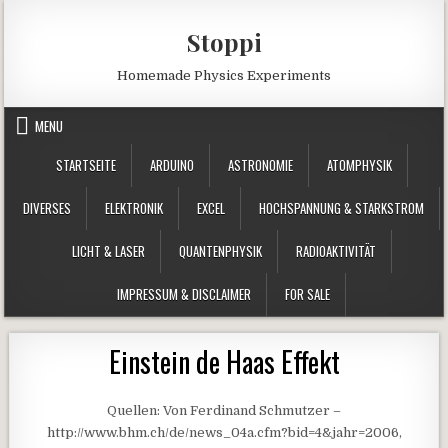
Skip to content
Stoppi
Homemade Physics Experiments
MENU
STARTSEITE
ARDUINO
ASTRONOMIE
ATOMPHYSIK
DIVERSES
ELEKTRONIK
EXCEL
HOCHSPANNUNG & STARKSTROM
LICHT & LASER
QUANTENPHYSIK
RADIOAKTIVITÄT
IMPRESSUM & DISCLAIMER
FOR SALE
Einstein de Haas Effekt
Quellen: Von Ferdinand Schmutzer –
http://www.bhm.ch/de/news_04a.cfm?bid=4&jahr=2006,