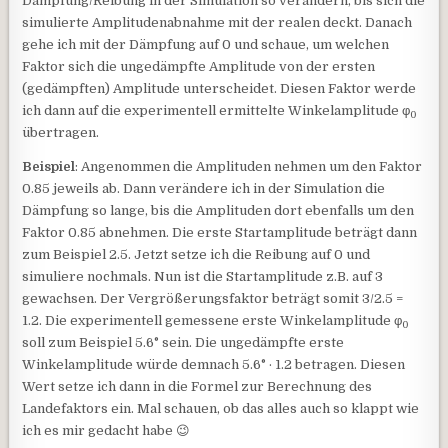
Dämpfung/Reibung in der Simulation so verändern, bis sich die
simulierte Amplitudenabnahme mit der realen deckt. Danach
gehe ich mit der Dämpfung auf 0 und schaue, um welchen
Faktor sich die ungedämpfte Amplitude von der ersten
(gedämpften) Amplitude unterscheidet. Diesen Faktor werde
ich dann auf die experimentell ermittelte Winkelamplitude φ
0
übertragen.
Beispiel
: Angenommen die Amplituden nehmen um den Faktor
0.85 jeweils ab. Dann verändere ich in der Simulation die
Dämpfung so lange, bis die Amplituden dort ebenfalls um den
Faktor 0.85 abnehmen. Die erste Startamplitude beträgt dann
zum Beispiel 2.5. Jetzt setze ich die Reibung auf 0 und
simuliere nochmals. Nun ist die Startamplitude z.B. auf 3
gewachsen. Der Vergrößerungsfaktor beträgt somit 3/2.5 =
1.2. Die experimentell gemessene erste Winkelamplitude φ
0
soll zum Beispiel 5.6° sein. Die ungedämpfte erste
Winkelamplitude würde demnach 5.6° · 1.2 betragen. Diesen
Wert setze ich dann in die Formel zur Berechnung des
Landefaktors ein. Mal schauen, ob das alles auch so klappt wie
ich es mir gedacht habe 😉