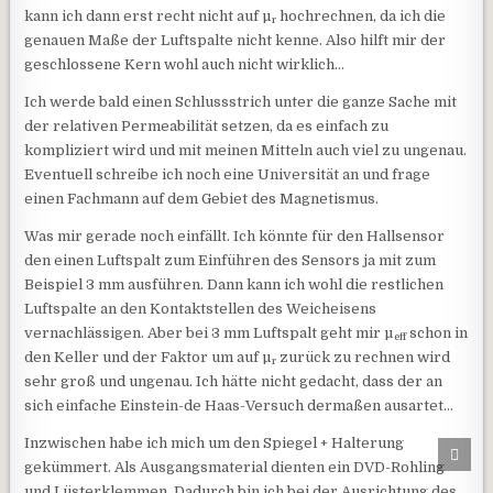
kann ich dann erst recht nicht auf µ
hochrechnen, da ich die
r
genauen Maße der Luftspalte nicht kenne. Also hilft mir der
geschlossene Kern wohl auch nicht wirklich…
Ich werde bald einen Schlussstrich unter die ganze Sache mit
der relativen Permeabilität setzen, da es einfach zu
kompliziert wird und mit meinen Mitteln auch viel zu ungenau.
Eventuell schreibe ich noch eine Universität an und frage
einen Fachmann auf dem Gebiet des Magnetismus.
Was mir gerade noch einfällt. Ich könnte für den Hallsensor
den einen Luftspalt zum Einführen des Sensors ja mit zum
Beispiel 3 mm ausführen. Dann kann ich wohl die restlichen
Luftspalte an den Kontaktstellen des Weicheisens
vernachlässigen. Aber bei 3 mm Luftspalt geht mir µ
schon in
eff
den Keller und der Faktor um auf µ
zurück zu rechnen wird
r
sehr groß und ungenau. Ich hätte nicht gedacht, dass der an
sich einfache Einstein-de Haas-Versuch dermaßen ausartet…
Inzwischen habe ich mich um den Spiegel + Halterung
Scro
gekümmert. Als Ausgangsmaterial dienten ein DVD-Rohling
und Lüsterklemmen. Dadurch bin ich bei der Ausrichtung des