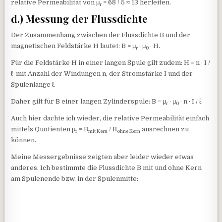
relative Permeabilität von μ
= 68 / 5 ≈ 13 herleiten.
r
d.) Messung der Flussdichte
Der Zusammenhang zwischen der Flussdichte B und der
magnetischen Feldstärke H lautet: B = μ
· μ
· H.
r
0
Für die Feldstärke H in einer langen Spule gilt zudem: H = n · I /
ℓ mit Anzahl der Windungen n, der Stromstärke I und der
Spulenlänge ℓ.
Daher gilt für B einer langen Zylinderspule: B = μ
· μ
· n · I / ℓ.
r
0
Auch hier dachte ich wieder, die relative Permeabilität einfach
mittels Quotienten μ
= B
/ B
ausrechnen zu
r
mit Kern
ohne Kern
können.
Meine Messergebnisse zeigten aber leider wieder etwas
anderes. Ich bestimmte die Flussdichte B mit und ohne Kern
am Spulenende bzw. in der Spulenmitte: