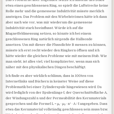
etwa einen geschlossenen Ring, so spielt die Luftstrecke keine
Rolle mehr und die gemessene Induktivität müsste merklich
ansteigen. Das Problem mit den Wirbelströmen hätte ich dann
aber nach wie vor, was mir wiederum die gemessene
Induktivität stark beeinflusst. Würde ich auf die
Magnetfeldmessung setzen, so könnte ich bei einem
geschlossenen Ring natürlich nirgends die Hallsonde
ansetzen. Um mit dieser die Flussdichte B messen zu können,
müsste ich erst recht wieder den Ringkern öffnen und ich
hätte wieder die gleichen Probleme wie mit meinem Stab. Wie
man sieht, ist alles viel, viel komplizierter, wenn man sich
näher mit den physikalischen Dingen beschäftigt.
Ich finde es aber wirklich schlimm, dass in 100ten von
Internetlinks und Büchern in keinster Weise auf diese
Problematik bei einer Zylinderspule hingewiesen wird. Da
wird lediglich von der Spulenlänge ℓ, der Querschnittsfläche A,
der Windungszahl n und der Permeabilität des Kernmaterials
gesprochen und die Formel L = μ
· μ
· n² · A / ℓ angegeben. Dass
r
0
etwa das Kernmaterial vollständig geschlossen sein muss bzw.