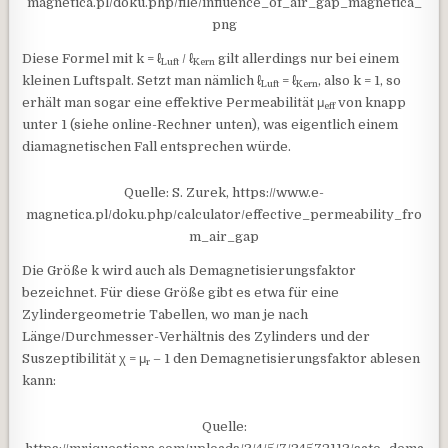
magnetica.pl/doku.php/file/influence_of_air_gap_magnetica_
png
Diese Formel mit k = ℓ
/ ℓ
gilt allerdings nur bei einem
Luft
Kern
kleinen Luftspalt. Setzt man nämlich ℓ
= ℓ
, also k = 1, so
Luft
Kern
erhält man sogar eine effektive Permeabilität μ
von knapp
eff
unter 1 (siehe online-Rechner unten), was eigentlich einem
diamagnetischen Fall entsprechen würde.
Quelle: S. Zurek, https://www.e-
magnetica.pl/doku.php/calculator/effective_permeability_fro
m_air_gap
Die Größe k wird auch als Demagnetisierungsfaktor
bezeichnet. Für diese Größe gibt es etwa für eine
Zylindergeometrie Tabellen, wo man je nach
Länge/Durchmesser-Verhältnis des Zylinders und der
Suszeptibilität χ = μ
– 1 den Demagnetisierungsfaktor ablesen
r
kann:
Quelle: