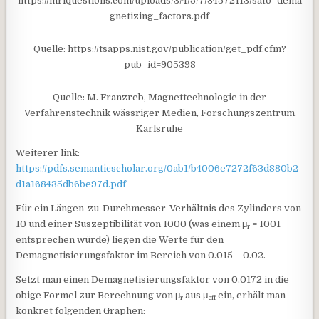
https://mriquestions.com/uploads/3/4/5/7/34572113/sato_dema
gnetizing_factors.pdf
Quelle: https://tsapps.nist.gov/publication/get_pdf.cfm?
pub_id=905398
Quelle: M. Franzreb, Magnettechnologie in der
Verfahrenstechnik wässriger Medien, Forschungszentrum
Karlsruhe
Weiterer link:
https://pdfs.semanticscholar.org/0ab1/b4006e7272f63d880b2
d1a168435db6be97d.pdf
Für ein Längen-zu-Durchmesser-Verhältnis des Zylinders von
10 und einer Suszeptibilität von 1000 (was einem μ
= 1001
r
entsprechen würde) liegen die Werte für den
Demagnetisierungsfaktor im Bereich von 0.015 – 0.02.
Setzt man einen Demagnetisierungsfaktor von 0.0172 in die
obige Formel zur Berechnung von μ
aus μ
ein, erhält man
r
eff
konkret folgenden Graphen: