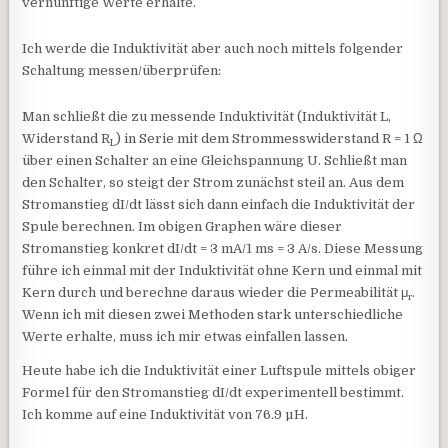
vernünftige Werte erhalte.
Ich werde die Induktivität aber auch noch mittels folgender
Schaltung messen/überprüfen:
Man schließt die zu messende Induktivität (Induktivität L,
Widerstand R
) in Serie mit dem Strommesswiderstand R = 1 Ω
L
über einen Schalter an eine Gleichspannung U. Schließt man
den Schalter, so steigt der Strom zunächst steil an. Aus dem
Stromanstieg dI/dt lässt sich dann einfach die Induktivität der
Spule berechnen. Im obigen Graphen wäre dieser
Stromanstieg konkret dI/dt = 3 mA/1 ms = 3 A/s. Diese Messung
führe ich einmal mit der Induktivität ohne Kern und einmal mit
Kern durch und berechne daraus wieder die Permeabilität μ
.
r
Wenn ich mit diesen zwei Methoden stark unterschiedliche
Werte erhalte, muss ich mir etwas einfallen lassen.
Heute habe ich die Induktivität einer Luftspule mittels obiger
Formel für den Stromanstieg dI/dt experimentell bestimmt.
Ich komme auf eine Induktivität von 76.9 µH.