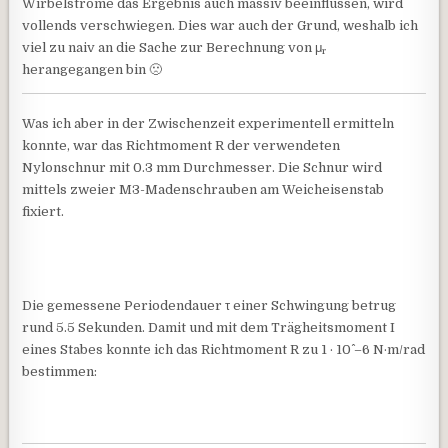
Wirbelströme das Ergebnis auch massiv beeinflussen, wird
vollends verschwiegen. Dies war auch der Grund, weshalb ich
viel zu naiv an die Sache zur Berechnung von μ
r
herangegangen bin 🙁
Was ich aber in der Zwischenzeit experimentell ermitteln
konnte, war das Richtmoment R der verwendeten
Nylonschnur mit 0.3 mm Durchmesser. Die Schnur wird
mittels zweier M3-Madenschrauben am Weicheisenstab
fixiert.
Die gemessene Periodendauer τ einer Schwingung betrug
rund 5.5 Sekunden. Damit und mit dem Trägheitsmoment I
eines Stabes konnte ich das Richtmoment R zu 1 · 10^ –6 N·m/rad
bestimmen: