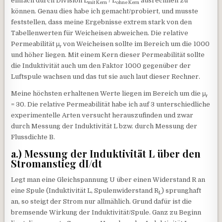
einfach durch Division L
/ L
ausrechnen zu
mit Kern
ohne Kern
können. Genau dies habe ich gemacht/probiert, und musste
feststellen, dass meine Ergebnisse extrem stark von den
Tabellenwerten für Weicheisen abweichen. Die relative
Permeabilität μ
von Weicheisen sollte im Bereich um die 1000
r
und höher liegen. Mit einem Kern dieser Permeabilität sollte
die Induktivität auch um den Faktor 1000 gegenüber der
Luftspule wachsen und das tut sie auch laut dieser Rechner.
Meine höchsten erhaltenen Werte liegen im Bereich um die μ
r
= 30. Die relative Permeabilität habe ich auf 3 unterschiedliche
experimentelle Arten versucht herauszufinden und zwar
durch Messung der Induktivität L bzw. durch Messung der
Flussdichte B.
a.) Messung der Induktivität L über den
Stromanstieg dI/dt
Legt man eine Gleichspannung U über einen Widerstand R an
eine Spule (Induktivität L, Spulenwiderstand R
) sprunghaft
L
an, so steigt der Strom nur allmählich. Grund dafür ist die
bremsende Wirkung der Induktivität/Spule. Ganz zu Beginn