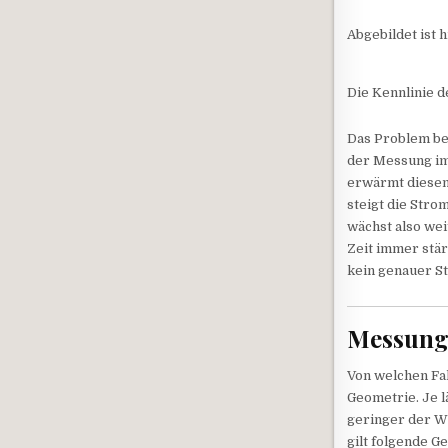
Abgebildet ist
Die Kennlinie 
Das Problem bei
der Messung im
erwärmt diesen
steigt die Str
wächst also wei
Zeit immer stä
kein genauer S
Messung 
Von welchen Fa
Geometrie. Je l
geringer der Wi
gilt folgende G