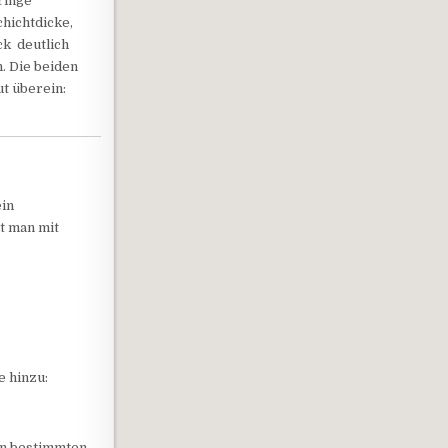
ringe
chichtdicke,
ck deutlich
n. Die beiden
t überein:
ein
t man mit
e hinzu:
en bestimmten