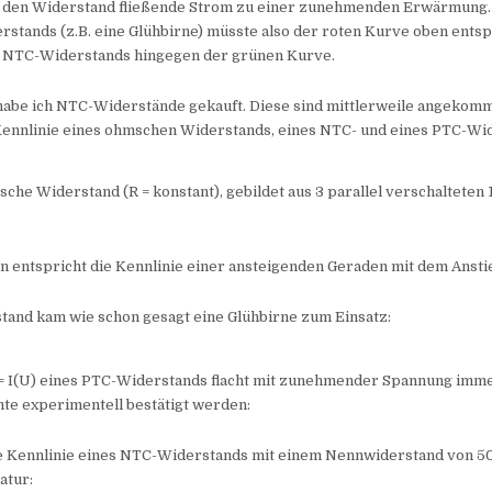
h den Widerstand fließende Strom zu einer zunehmenden Erwärmung. 
stands (z.B. eine Glühbirne) müsste also der roten Kurve oben ents
s NTC-Widerstands hingegen der grünen Kurve.
 habe ich NTC-Widerstände gekauft. Diese sind mittlerweile angekom
 Kennlinie eines ohmschen Widerstands, eines NTC- und eines PTC-Wi
che Widerstand (R = konstant), gebildet aus 3 parallel verschaltete
 entspricht die Kennlinie einer ansteigenden Geraden mit dem Anstieg
tand kam wie schon gesagt eine Glühbirne zum Einsatz:
I = I(U) eines PTC-Widerstands flacht mit zunehmender Spannung imm
te experimentell bestätigt werden:
e Kennlinie eines NTC-Widerstands mit einem Nennwiderstand von 5
tur: