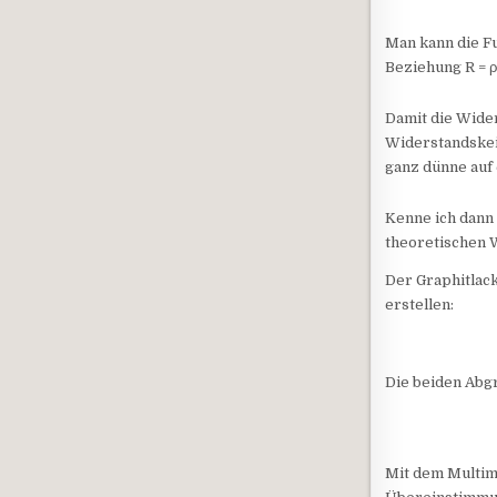
Man kann die Fu
Beziehung R = ρ
Damit die Wider
Widerstandskeil
ganz dünne auf
Kenne ich dann 
theoretischen 
Der Graphitlac
erstellen:
Die beiden Abgr
Mit dem Multim