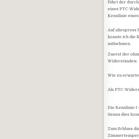
führt der durc
eines PTC-Wider
Kennlinie eine
Auf aliexpress
konnte ich die
aufnehmen.
Zuerst der ohms
Widerständen:
Wie zu erwarten
Als PTC-Widers
Die Kennlinie 
Genau dies konn
Zum Schluss di
Zimmertempera