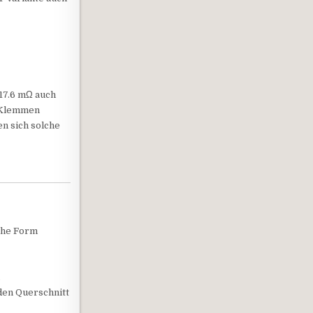
 17.6 mΩ auch
n Klemmen
n sich solche
che Form
l
den Querschnitt