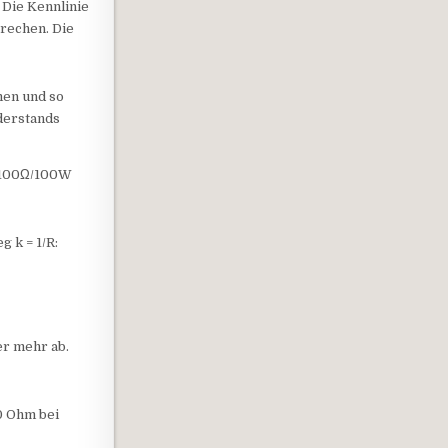
Die Kennlinie
prechen. Die
men und so
derstands
n 100Ω/100W
 k = 1/R:
er mehr ab.
0 Ohm bei