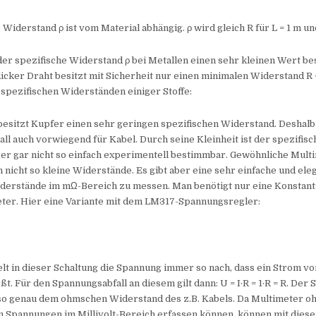
Widerstand ρ ist vom Material abhängig. ρ wird gleich R für L = 1 m und
r spezifische Widerstand ρ bei Metallen einen sehr kleinen Wert bes
icker Draht besitzt mit Sicherheit nur einen minimalen Widerstand R =
 spezifischen Widerständen einiger Stoffe:
 besitzt Kupfer einen sehr geringen spezifischen Widerstand. Deshal
ll auch vorwiegend für Kabel. Durch seine Kleinheit ist der spezifis
ber gar nicht so einfach experimentell bestimmbar. Gewöhnliche Mul
nicht so kleine Widerstände. Es gibt aber eine sehr einfache und ele
iderstände im mΩ-Bereich zu messen. Man benötigt nur eine Konstan
eter. Hier eine Variante mit dem LM317-Spannungsregler:
t in dieser Schaltung die Spannung immer so nach, dass ein Strom von
eßt. Für den Spannungsabfall an diesem gilt dann: U = I·R = 1·R = R. Der
lso genau dem ohmschen Widerstand des z.B. Kabels. Da Multimeter o
 Spannungen im Millivolt-Bereich erfassen können, können mit diese