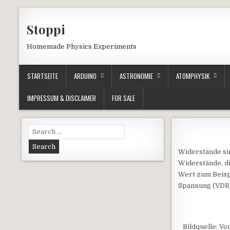
Skip to content
Stoppi
Homemade Physics Experiments
STARTSEITE
ARDUINO
ASTRONOMIE
ATOMPHYSIK
IMPRESSUM & DISCLAIMER
FOR SALE
Search for:
Widerstände sin
Widerstände, d
Wert zum Beisp
Spannung (VDR)
Bildquelle: V