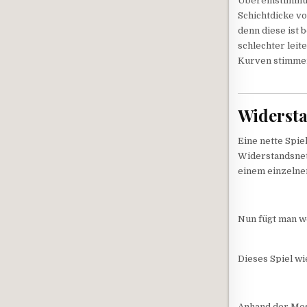
Übereinstimmun
Schichtdicke vo
denn diese ist 
schlechter leit
Kurven stimmen
Widersta
Eine nette Spie
Widerstandsnet
einem einzelne
Nun fügt man we
Dieses Spiel wi
Anhand der Mes