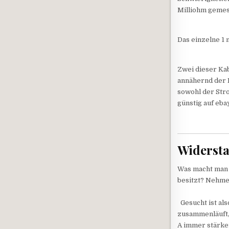
Milliohm gemes
Das einzelne 1 
Zwei dieser Kab
annähernd der 
sowohl der Str
günstig auf eb
Widersta
Was macht man 
besitzt? Nehmen
Gesucht ist als
zusammenläuft,
A immer stärker