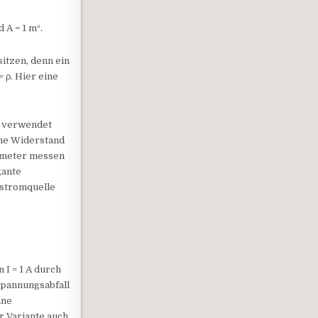
 A = 1 m².
itzen, denn ein
 ρ. Hier eine
b verwendet
che Widerstand
timeter messen
gante
tstromquelle
 I = 1 A durch
 Spannungsabfall
hne
r Variante auch