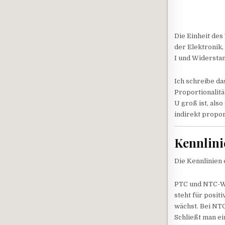
Die Einheit de
der Elektronik
I und Widerstan
Ich schreibe da
Proportionalitä
U groß ist, also
indirekt propor
Kennlin
Die Kennlinien 
PTC und NTC-Wi
steht für posit
wächst. Bei NT
Schließt man ei