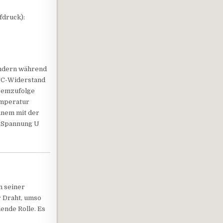
fdruck):
sondern während
NTC-Widerstand
 Demzufolge
emperatur
einem mit der
n Spannung U
n seiner
r Draht, umso
ende Rolle. Es