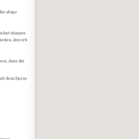
die obige
lichst dünnen
ieden, den ich
sen, dass die
mit dem Spray