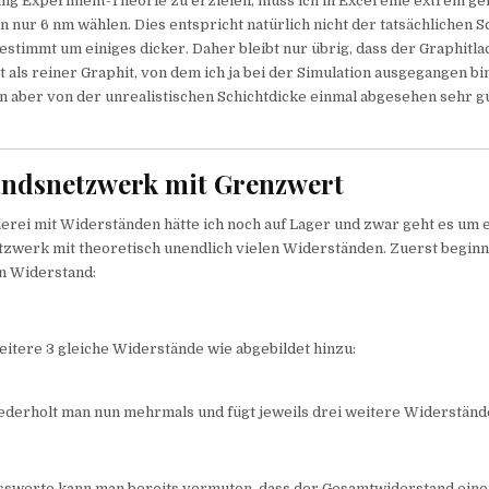
g Experiment-Theorie zu erzielen, muss ich in Excel eine extrem ge
n nur 6 nm wählen. Dies entspricht natürlich nicht der tatsächlichen S
bestimmt um einiges dicker. Daher bleibt nur übrig, dass der Graphitla
et als reiner Graphit, von dem ich ja bei der Simulation ausgegangen bi
 aber von der unrealistischen Schichtdicke einmal abgesehen sehr gu
ndsnetzwerk mit Grenzwert
lerei mit Widerständen hätte ich noch auf Lager und zwar geht es um 
zwerk mit theoretisch unendlich vielen Widerständen. Zuerst beginn
n Widerstand:
itere 3 gleiche Widerstände wie abgebildet hinzu:
ederholt man nun mehrmals und fügt jeweils drei weitere Widerständ
swerte kann man bereits vermuten, dass der Gesamtwiderstand ein