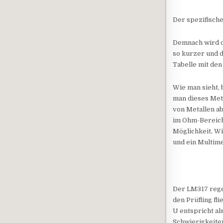
Der spezifische 
Demnach wird de
so kurzer und d
Tabelle mit den
Wie man sieht,
man dieses Meta
von Metallen a
im Ohm-Bereich 
Möglichkeit, W
und ein Multim
Der LM317 regel
den Prüfling fli
U entspricht a
Schwierigkeiten