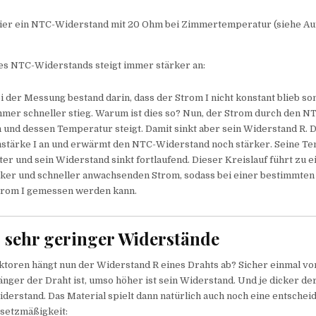
 hier ein NTC-Widerstand mit 20 Ohm bei Zimmertemperatur (siehe Au
des NTC-Widerstands steigt immer stärker an:
 der Messung bestand darin, dass der Strom I nicht konstant blieb 
mer schneller stieg. Warum ist dies so? Nun, der Strom durch den 
 und dessen Temperatur steigt. Damit sinkt aber sein Widerstand R.
omstärke I an und erwärmt den NTC-Widerstand noch stärker. Seine T
ter und sein Widerstand sinkt fortlaufend. Dieser Kreislauf führt zu 
rker und schneller anwachsenden Strom, sodass bei einer bestimmte
trom I gemessen werden kann.
sehr geringer Widerstände
ktoren hängt nun der Widerstand R eines Drahts ab? Sicher einmal vo
änger der Draht ist, umso höher ist sein Widerstand. Und je dicker de
derstand. Das Material spielt dann natürlich auch noch eine entscheid
esetzmäßigkeit: