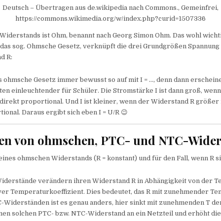
Deutsch – Übertragen aus de.wikipedia nach Commons., Gemeinfrei,
https://commons.wikimedia.org/w/index.php?curid=1507336
s Widerstands ist Ohm, benannt nach Georg Simon Ohm. Das wohl wicht
, das sog. Ohmsche Gesetz, verknüpft die drei Grundgrößen Spannung
d R:
s ohmsche Gesetz immer bewusst so auf mit I = …, denn dann erschein
ten einleuchtender für Schüler. Die Stromstärke I ist dann groß, wen
 direkt proportional. Und I ist kleiner, wenn der Widerstand R größer i
tional. Daraus ergibt sich eben I = U/R 😉
ien von ohmschen, PTC- und NTC-Wide
eines ohmschen Widerstands (R = konstant) und für den Fall, wenn R si
derstände verändern ihren Widerstand R in Abhängigkeit von der T
iver Temperaturkoeffizient. Dies bedeutet, das R mit zunehmender T
C-Widerständen ist es genau anders, hier sinkt mit zunehmenden T de
nen solchen PTC- bzw. NTC-Widerstand an ein Netzteil und erhöht di