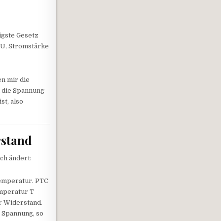
igste Gesetz
 U, Stromstärke
en mir die
n die Spannung
st, also
rstand
ch ändert:
emperatur. PTC
emperatur T
r Widerstand.
e Spannung, so