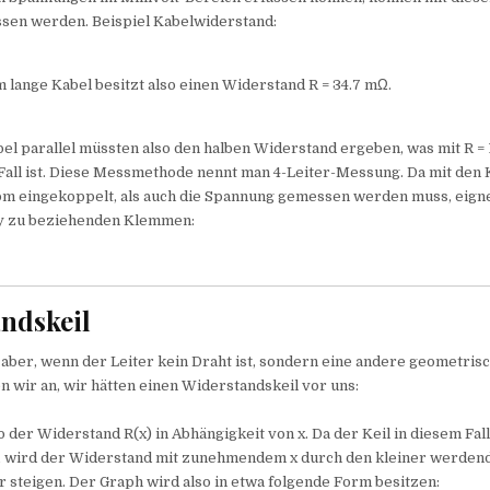
sen werden. Beispiel Kabelwiderstand:
m lange Kabel besitzt also einen Widerstand R = 34.7 mΩ.
el parallel müssten also den halben Widerstand ergeben, was mit R =
Fall ist. Diese Messmethode nennt man 4-Leiter-Messung. Da mit de
om eingekoppelt, als auch die Spannung gemessen werden muss, eigne
ay zu beziehenden Klemmen:
ndskeil
aber, wenn der Leiter kein Draht ist, sondern eine andere geometris
 wir an, wir hätten einen Widerstandskeil vor uns:
o der Widerstand R(x) in Abhängigkeit von x. Da der Keil in diesem Fal
 wird der Widerstand mit zunehmendem x durch den kleiner werden
 steigen. Der Graph wird also in etwa folgende Form besitzen: