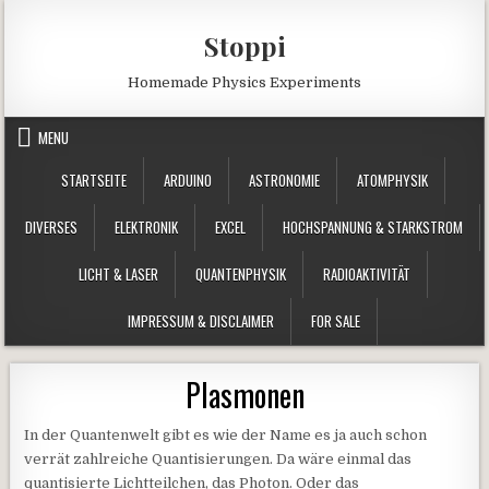
Skip to content
Stoppi
Homemade Physics Experiments
MENU
STARTSEITE
ARDUINO
ASTRONOMIE
ATOMPHYSIK
DIVERSES
ELEKTRONIK
EXCEL
HOCHSPANNUNG & STARKSTROM
LICHT & LASER
QUANTENPHYSIK
RADIOAKTIVITÄT
IMPRESSUM & DISCLAIMER
FOR SALE
Plasmonen
In der Quantenwelt gibt es wie der Name es ja auch schon
verrät zahlreiche Quantisierungen. Da wäre einmal das
quantisierte Lichtteilchen, das Photon. Oder das