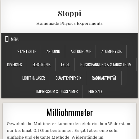
Skip to content
Stoppi
Homemade Physics Experiments
MENU
STARTSEITE
ARDUINO
ASTRONOMIE
ATOMPHYSIK
DIVERSES
ELEKTRONIK
EXCEL
HOCHSPANNUNG & STARKSTROM
LICHT & LASER
QUANTENPHYSIK
RADIOAKTIVITÄT
IMPRESSUM & DISCLAIMER
FOR SALE
Milliohmmeter
Gewöhnliche Multimeter können den elektrischen Widerstand
nur bis hinab 0.1 Ohm bestimmen. Es gibt aber eine sehr
einfache und elegante Methode, Widerstände im