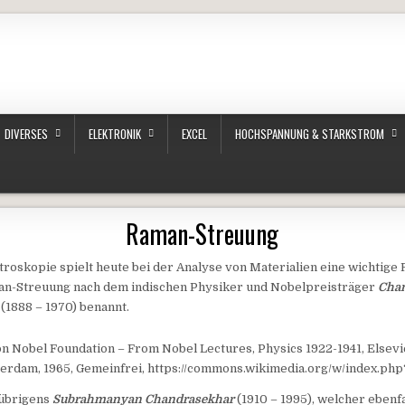
DIVERSES
ELEKTRONIK
EXCEL
HOCHSPANNUNG & STARKSTROM
Raman-Streuung
oskopie spielt heute bei der Analyse von Materialien eine wichtige 
aman-Streuung nach dem indischen Physiker und Nobelpreisträger
Cha
(1888 – 1970) benannt.
Von Nobel Foundation – From Nobel Lectures, Physics 1922-1941, Elsevi
rdam, 1965, Gemeinfrei, https://commons.wikimedia.org/w/index.ph
 übrigens
Subrahmanyan Chandrasekhar
(1910 – 1995), welcher ebenfa