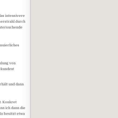
das intensivere
serstrahl durch
untersuchende
inuierliches
hlung von
ekunden!
rhält und dann
t. Konkret
nn ich dann die
o besitzt etwa