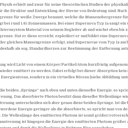
Physik erhielt und zwar für seine theoretischen Studien der physikal
ür die Struktur und Entwicklung der Sterne von Bedeutung sind. Nach i
renze für weiße Zwerge benannt, welche die Massenobergrenze fü
liegt bei rund 1.45 Sonnenmassen. Bei einer Supernova Typ 1a saugt ei
lsternsystem Material von seinem Begleiter ab und wächst eben bis z
enze. Hat er diese erreicht, explodiert er und bildet eine Supernova
 der gleichen Massengrenze erfolgt, sind Supernovae vom Typ 1a auc
n deshalb als sog. Standardkerzen zur Bestimmung der Entfernung as
uung wird Licht von einem Körper/Partikel/Atom kurzfristig aufgeno
wieder emittiert zu werden. Dabei erfolgt bei dieser Absorption kein 
 Energieniveau, sondern in ein virtuelles Niveau (siehe Abbildung unt
die beiden „Sprünge“ nach oben und unten diesselbe Energie, so spri
reuung. Das absorbierte Photon besitzt dann dieselbe Wellenlänge wie
reuung unterscheiden sich aber genau diese beiden Sprünge. Ist die 
wordene Energie geringer als die absorbierte, so spricht man von de
 Die Wellenlänge des emittierten Photons ist somit größer/rotversch
nstreuung ist hingegen die Energie des emittierten Photons größer a
otons und damit die Wellenlänge in Richtung Blau verschoben.