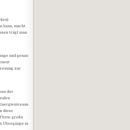
okes)
n kann, macht
essen trägt man
rünge und genau
onen!
treuung zur
enau der
realen
Energieniveaus
n diese
 f bzw. große
en Übergänge in