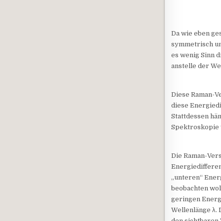
Da wie eben ge
symmetrisch um
es wenig Sinn d
anstelle der We
Diese Raman-Ve
diese Energiedi
Stattdessen hä
Spektroskopie
Die Raman-Versc
Energiediffere
„unteren“ Ener
beobachten woll
geringen Energi
Wellenlänge λ.
den sichtbaren