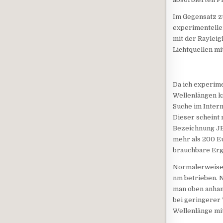
Im Gegensatz zu
experimentelle
mit der Raylei
Lichtquellen mi
Da ich experime
Wellenlängen k
Suche im Intern
Dieser scheint 
Bezeichnung JB4
mehr als 200 Eu
brauchbare Erg
Normalerweise 
nm betrieben. 
man oben anhand
bei geringerer 
Wellenlänge mi