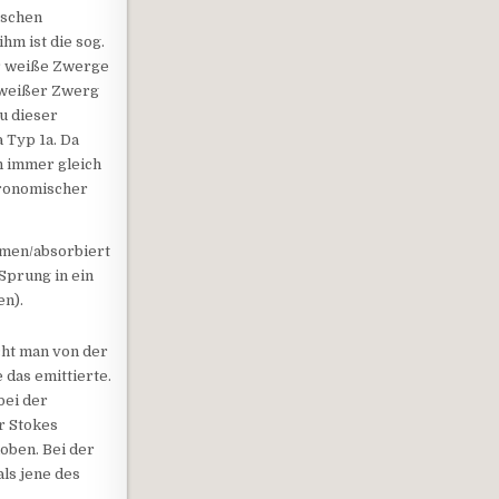
ischen
hm ist die sog.
r weiße Zwerge
n weißer Zwerg
u dieser
 Typ 1a. Da
h immer gleich
tronomischer
mmen/absorbiert
Sprung in ein
en).
cht man von der
 das emittierte.
bei der
r Stokes
oben. Bei der
ls jene des