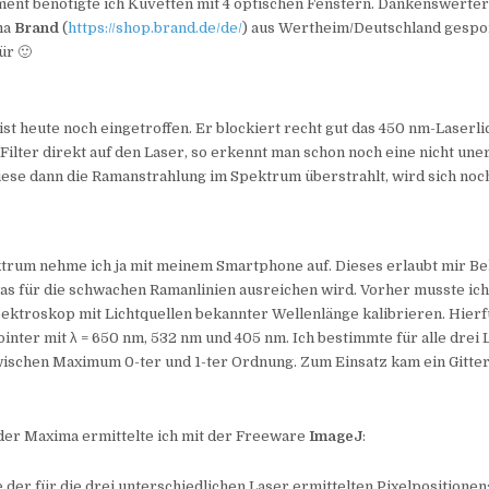
ment benötigte ich Küvetten mit 4 optischen Fenstern. Dankenswerte
ma
Brand
(
https://shop.brand.de/de/
) aus Wertheim/Deutschland gespon
ür 🙂
 ist heute noch eingetroffen. Er blockiert recht gut das 450 nm-Laserli
Filter direkt auf den Laser, so erkennt man schon noch eine nicht une
iese dann die Ramanstrahlung im Spektrum überstrahlt, wird sich noc
rum nehme ich ja mit meinem Smartphone auf. Dieses erlaubt mir Be
was für die schwachen Ramanlinien ausreichen wird. Vorher musste ich
ktroskop mit Lichtquellen bekannter Wellenlänge kalibrieren. Hier
ointer mit λ = 650 nm, 532 nm und 405 nm. Ich bestimmte für alle drei 
wischen Maximum 0-ter und 1-ter Ordnung. Zum Einsatz kam ein Gitte
 der Maxima ermittelte ich mit der Freeware
ImageJ
:
e der für die drei unterschiedlichen Laser ermittelten Pixelpositionen