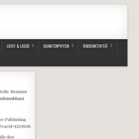
LICHT & LASER
QUANTENPHYSIK
RADIOAKTIVITÄT
Rolle. Benannt
ndrasekhara
er Publishing
p?curid=4213636
lls den