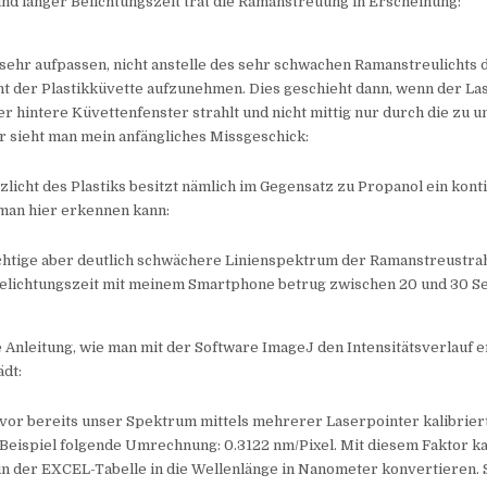
 und langer Belichtungszeit trat die Ramanstreuung in Erscheinung:
ehr aufpassen, nicht anstelle des sehr schwachen Ramanstreulichts 
t der Plastikküvette aufzunehmen. Dies geschieht dann, wenn der La
r hintere Küvettenfenster strahlt und nicht mittig nur durch die zu 
er sieht man mein anfängliches Missgeschick:
licht des Plastiks besitzt nämlich im Gegensatz zu Propanol ein kont
man hier erkennen kann:
ichtige aber deutlich schwächere Linienspektrum der Ramanstreustra
Belichtungszeit mit meinem Smartphone betrug zwischen 20 und 30 S
 Anleitung, wie man mit der Software ImageJ den Intensitätsverlauf e
dt:
vor bereits unser Spektrum mittels mehrerer Laserpointer kalibrier
 Beispiel folgende Umrechnung: 0.3122 nm/Pixel. Mit diesem Faktor ka
n der EXCEL-Tabelle in die Wellenlänge in Nanometer konvertieren. S