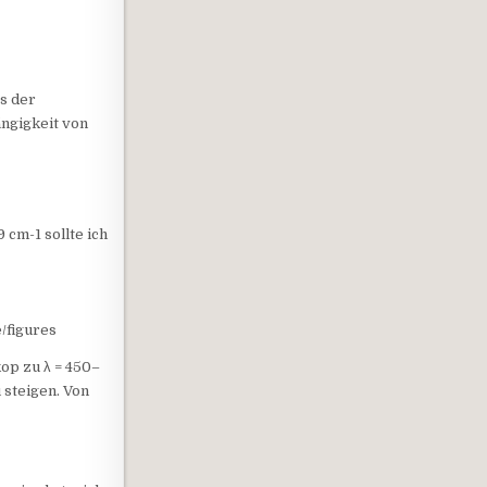
s der
ngigkeit von
cm-1 sollte ich
/figures
op zu λ = 450–
 steigen. Von