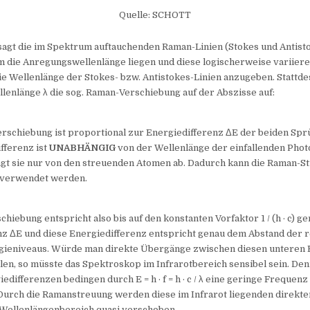
Quelle: SCHOTT
sagt die im Spektrum auftauchenden Raman-Linien (Stokes und Antist
 die Anregungswellenlänge liegen und diese logischerweise variiere
ie Wellenlänge der Stokes- bzw. Antistokes-Linien anzugeben. Stattd
llenlänge λ die sog. Raman-Verschiebung auf der Abszisse auf:
rschiebung ist proportional zur Energiedifferenz ΔE der beiden Sp
fferenz ist
UNABHÄNGIG
von der Wellenlänge der einfallenden Phot
ngt sie nur von den streuenden Atomen ab. Dadurch kann die Raman-S
 verwendet werden.
hiebung entspricht also bis auf den konstanten Vorfaktor 1 / (h · c) g
nz ΔE und diese Energiedifferenz entspricht genau dem Abstand der 
gieniveaus. Würde man direkte Übergänge zwischen diesen unteren 
en, so müsste das Spektroskop im Infrarotbereich sensibel sein. Den
edifferenzen bedingen durch E = h · f = h · c / λ eine geringe Frequenz
 Durch die Ramanstreuung werden diese im Infrarot liegenden direkt
 Wellenlängenbereich quasi verschoben.