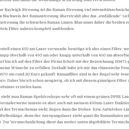
r Rayleigh-Streuung ist die Raman-Streuung viel intensitätsschwäch
n Nachweis der Ramanstreuung überstrahlt also das „einfallende“ Li
ghstreuung die schwachen Raman-Linien. Man muss daher die beiden 
ttels Filter nahezu komplett ausblenden.
ntell einen 450 nm Laser verwende, benötige ich also einen Filter, we
napp oberhalb von 450 nm oder knapp unterhalb von 450 nm absorbie
et bin ich auf den Filter der Firma Schott mit der Bezeichnung GG475
meine Wünsche zu erfüllen. Deshalb habe ich mir das chinesische Pen
70 um rund 20 Euro gekauft. Ramanfilter sind in der Regel sehr teu
ro. Daher bin ich schon neugierig, ob ich mit diesem günstigen Filter
ebnisse erzielen kann.
sieht man Raman-Spektroskope sehr oft mit einem grünen DPSS-Lase
Normalerweise müsste es aber auch mit meinem 450nm-Laser funktio
 des Termschemas sieht, liegen dann die Stokes- bzw. Antistokes-Lin
Wellenlänge, denn der Anregungslaser zieht quasi die Ramanlinien mi
t. Zur Veranschaulichung dient das weiter unten abgebildete Termsch