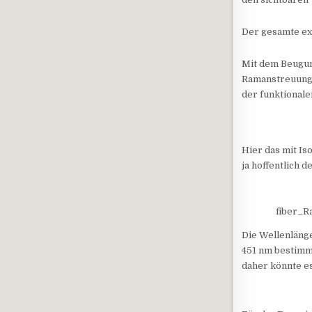
Der gesamte exp
Mit dem Beugun
Ramanstreuung.
der funktional
Hier das mit I
ja hoffentlich 
fiber_R
Die Wellenläng
451 nm bestimmt
daher könnte es