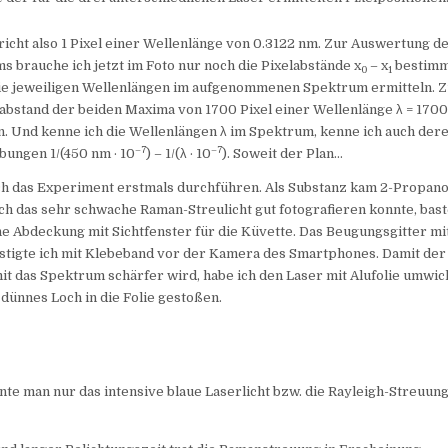
richt also 1 Pixel einer Wellenlänge von 0.3122 nm. Zur Auswertung d
brauche ich jetzt im Foto nur noch die Pixelabstände x
– x
bestimm
0
1
die jeweiligen Wellenlängen im aufgenommenen Spektrum ermitteln. Z
abstand der beiden Maxima von 1700 Pixel einer Wellenlänge λ = 1700 
. Und kenne ich die Wellenlängen λ im Spektrum, kenne ich auch der
–7
–7
ungen 1/(450 nm · 10
) – 1/(λ · 10
). Soweit der Plan…
ch das Experiment erstmals durchführen. Als Substanz kam 2-Propano
ich das sehr schwache Raman-Streulicht gut fotografieren konnte, bast
 Abdeckung mit Sichtfenster für die Küvette. Das Beugungsgitter mi
stigte ich mit Klebeband vor der Kamera des Smartphones. Damit der
t das Spektrum schärfer wird, habe ich den Laser mit Alufolie umwic
 dünnes Loch in die Folie gestoßen.
nte man nur das intensive blaue Laserlicht bzw. die Rayleigh-Streuun