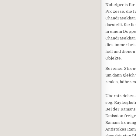
Nobelpreis für 
Prozesse, die f
Chandrasekharg
darstellt. Sie 
in einem Doppe
Chandrasekhargr
dies immer bei
hell und diene
Objekte.
Bei einer Stre
um dann gleich 
reales, höheres
Überstreichen 
sog. Rayleighst
Bei der Ramanst
Emission freige
Ramanstreuung.
Antistokes Rama
absorbierten Ph