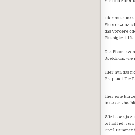
Erst mit Filter
Hier muss man s
Fluoreszenzlich
das vordere ode
Flüssigkeit. Hi
Das Fluoreszenz
Spektrum, wie 
Hier nun das r
Propanol. Die 
Hier eine kurze
in EXCEL hochlä
Wir haben ja zu
erhielt ich zum
Pixel-Nummer i