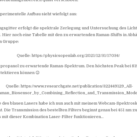
erimentelle Aufbau sieht wiefolgt aus:
gsgitter erfolgt die spektrale Zerlegung und Untersuchung des Licht
 Hier noch eine Tabelle mit den zu erwartenden Raman-Shifts in Abhä
en Gruppe:
Quelle: https://physicsopenlab.org/2021/12/31/17034/
sopropanol zu erwartende Raman-Spektrum. Den höchsten Peak bei 819 
detektieren können 😉
Quelle: https://www.researchgate.net/publication/322449129_All-
aman_Biosensor_by_Combining_Reflection_and_Transmission_Mode
e des blauen Lasers habe ich nun auch mit meinem Webcam-Spektrosk
. Die Transmission des bestellten Filters beginnt genau bei 451 nm zu
 mit dieser Kombination Laser-Filter funktionieren…