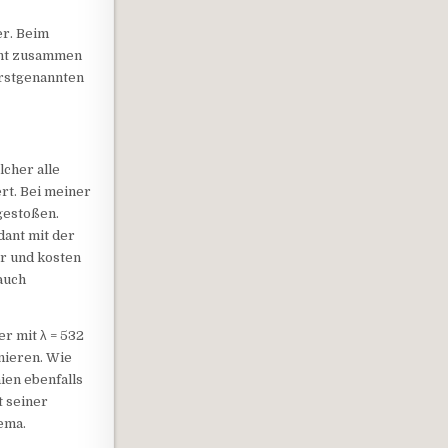
er. Beim
cht zusammen
erstgenannten
lcher alle
rt. Bei meiner
 gestoßen.
dant mit der
er und kosten
 auch
r mit λ = 532
nieren. Wie
ien ebenfalls
t seiner
ema.