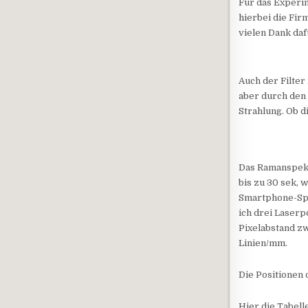
Für das Experi
hierbei die Fir
vielen Dank daf
Auch der Filter
aber durch den 
Strahlung. Ob d
Das Ramanspekt
bis zu 30 sek, 
Smartphone-Spe
ich drei Laserp
Pixelabstand z
Linien/mm.
Die Positionen
Hier die Tabell