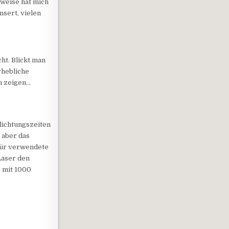
rweise hat mich
sert, vielen
cht. Blickt man
rhebliche
h zeigen…
lichtungszeiten
 aber das
für verwendete
Laser den
r mit 1000
: