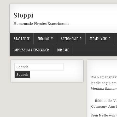
Skip to content
Stoppi
Homemade Physics Experiments
STARTSEITE
ARDUINO
ASTRONOMIE
ATOMPHYSIK
IMPRESSUM & DISCLAIMER
FOR SALE
Search for:
Die Ramanspektr
ist die sog. R
Venkata Raman
Bildquelle: 
Company, Amste
Sein Neffe war