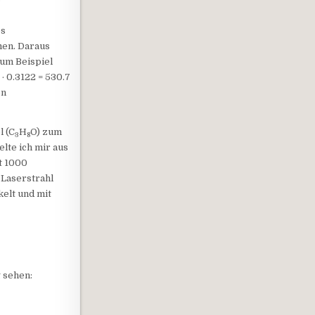
es
en. Daraus
um Beispiel
· 0.3122 = 530.7
en
l (C
H
O) zum
3
8
elte ich mir aus
t 1000
 Laserstrahl
kelt und mit
g sehen: