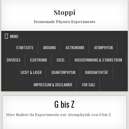
Skip to content
Stoppi
Homemade Physics Experiments
MENU
STARTSEITE
ARDUINO
ASTRONOMIE
ATOMPHYSIK
DIVERSES
ELEKTRONIK
EXCEL
HOCHSPANNUNG & STARKSTROM
LICHT & LASER
QUANTENPHYSIK
RADIOAKTIVITÄT
IMPRESSUM & DISCLAIMER
FOR SALE
G bis Z
Hier findest du Experimente zur Atomphysik von G bis Z