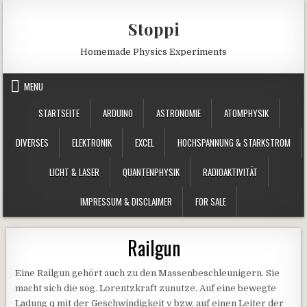
Skip to content
Stoppi
Homemade Physics Experiments
MENU
STARTSEITE
ARDUINO
ASTRONOMIE
ATOMPHYSIK
DIVERSES
ELEKTRONIK
EXCEL
HOCHSPANNUNG & STARKSTROM
LICHT & LASER
QUANTENPHYSIK
RADIOAKTIVITÄT
IMPRESSUM & DISCLAIMER
FOR SALE
Railgun
Eine Railgun gehört auch zu den Massenbeschleunigern. Sie
macht sich die sog. Lorentzkraft zunutze. Auf eine bewegte
Ladung q mit der Geschwindigkeit v bzw. auf einen Leiter der