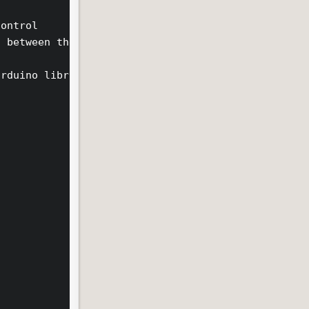
ontrol

 between the rotation and stop

rduino libraries


