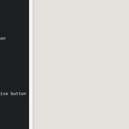
on

ise button
