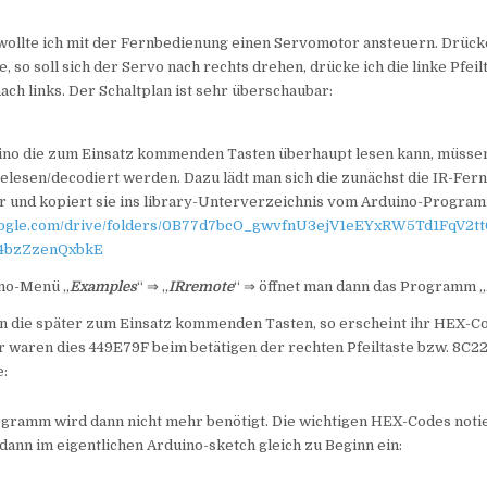
wollte ich mit der Fernbedienung einen Servomotor ansteuern. Drücke
e, so soll sich der Servo nach rechts drehen, drücke ich die linke Pfeil
ch links. Der Schaltplan ist sehr überschaubar:
ino die zum Einsatz kommenden Tasten überhaupt lesen kann, müssen
elesen/decodiert werden. Dazu lädt man sich die zunächst die IR-Fer
er und kopiert sie ins library-Unterverzeichnis vom Arduino-Progra
.google.com/drive/folders/0B77d7bcO_gwvfnU3ejV1eEYxRW5Td1FqV2
4bzZzenQxbkE
no-Menü „
Examples
“ ⇒ „
IRremote
“ ⇒ öffnet man dann das Programm „
un die später zum Einsatz kommenden Tasten, so erscheint ihr HEX-Co
r waren dies 449E79F beim betätigen der rechten Pfeiltaste bzw. 8C2
e:
ogramm wird dann nicht mehr benötigt. Die wichtigen HEX-Codes notie
 dann im eigentlichen Arduino-sketch gleich zu Beginn ein: