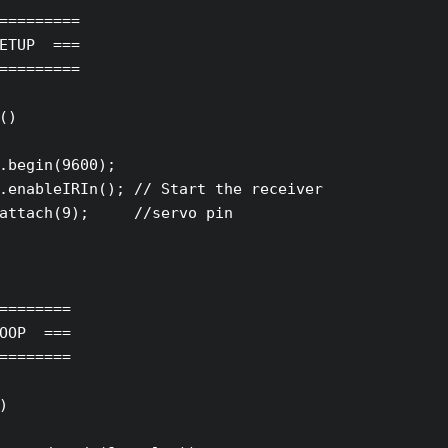
=========

ETUP  ===

=========

()

.begin(9600);

.enableIRIn(); // Start the receiver

attach(9);     //servo pin

========

OOP  ===

========

) 
