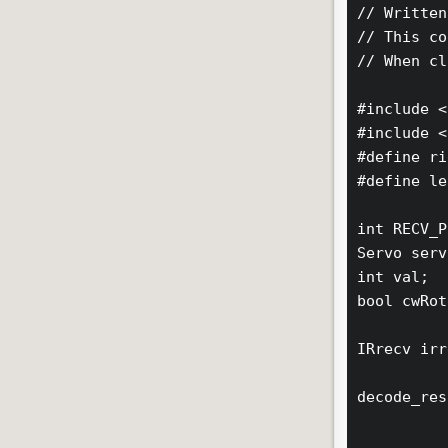
// Written
// This co
// When cl
#include <
#include <
#define ri
#define le
int RECV_P
Servo serv
int val;  
bool cwRot
IRrecv irr
decode_res