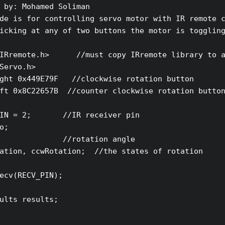
 by: Mohamed Soliman

de is for controlling servo motor with IR remote c
icking at any of two buttons the motor is toggling
IRremote.h>      //must copy IRremote library to a
Servo.h>

ght 0x449E79F   //clockwise rotation button

ft 0x8C22657B  //counter clockwise rotation button
IN = 2;       //IR receiver pin

o;

              //rotation angle

ation, ccwRotation;  //the states of rotation

ecv(RECV_PIN);

ults results;
