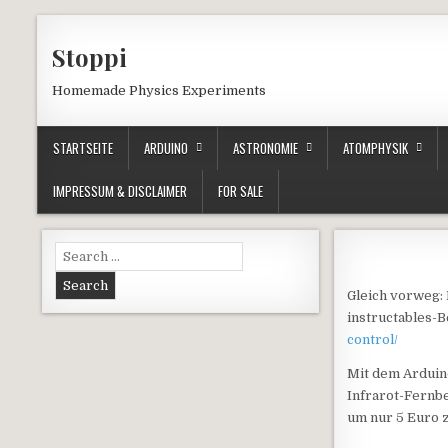
Skip to content
Stoppi
Homemade Physics Experiments
STARTSEITE
ARDUINO
ASTRONOMIE
ATOMPHYSIK
IMPRESSUM & DISCLAIMER
FOR SALE
Search for:
Gleich vorweg:
instructables-B
control/
Mit dem Arduino
Infrarot-Fernb
um nur 5 Euro z