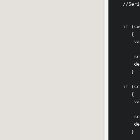
    //Seri
    if (cw
       {

        va
        se
        de
       }

    if (cc
       {

        va
        se
        de
       }  
