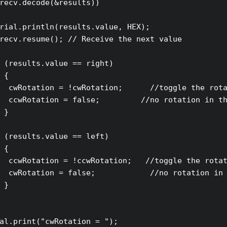
recv.decode(&results))

rial.println(results.value, HEX);

recv.resume(); // Receive the next value

 (results.value == right)

 {

  cwRotation = !cwRotation;      //toggle the rota
  ccwRotation = false;         //no rotation in th
 }

 (results.value == left)

 {

  ccwRotation = !ccwRotation;   //toggle the rotat
  cwRotation = false;            //no rotation in 
 }

al.print("cwRotation = ");
