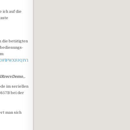
 ich auf die
taste
 die betätigten
nbedienungs-
mm:
ttOFlFWXFJQ1Y1
IRrecvDemo
„.
de im seriellen
2657B bei der
rt man sich