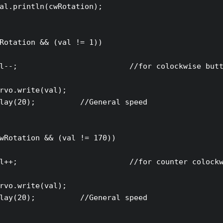
al.println(cwRotation);

Rotation && (val != 1))

l--;                         //for colockwise butt
rvo.write(val);

lay(20);          //General speed

wRotation && (val != 170))

l++;                         //for counter colockw
rvo.write(val);

lay(20);          //General speed
