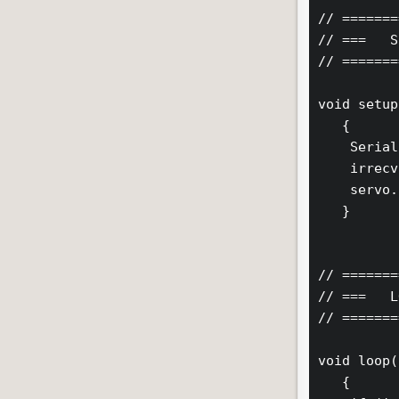
// =======
// ===   S
// =======
void setup
   {

    Serial
    irrecv
    servo.
   }

// =======
// ===   L
// =======
void loop(
   {
