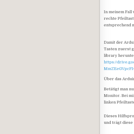
In meinem Fall 
rechte Pfeiltast
entsprechend na
Damit der Ardu
Tasten zuerst g
library herunt
https://drive
MmZEeGVpcFI
Über das Ardui
Betätigt man n
Monitor. Bei mi
linken Pfeiltast
Dieses Hilfspr
und trägt diese