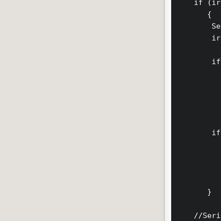
    if (ir
       {

        Se
        ir
        if
          
          
          
          
        if
          
          
          
          
       }

    //Seri