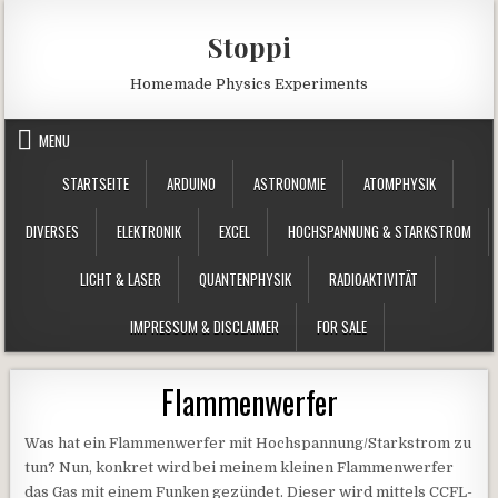
Skip to content
Stoppi
Homemade Physics Experiments
MENU
STARTSEITE
ARDUINO
ASTRONOMIE
ATOMPHYSIK
DIVERSES
ELEKTRONIK
EXCEL
HOCHSPANNUNG & STARKSTROM
LICHT & LASER
QUANTENPHYSIK
RADIOAKTIVITÄT
IMPRESSUM & DISCLAIMER
FOR SALE
Flammenwerfer
Was hat ein Flammenwerfer mit Hochspannung/Starkstrom zu
tun? Nun, konkret wird bei meinem kleinen Flammenwerfer
das Gas mit einem Funken gezündet. Dieser wird mittels CCFL-