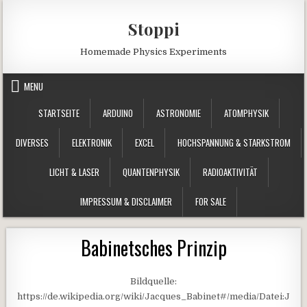
Skip to content
Stoppi
Homemade Physics Experiments
MENU
STARTSEITE
ARDUINO
ASTRONOMIE
ATOMPHYSIK
DIVERSES
ELEKTRONIK
EXCEL
HOCHSPANNUNG & STARKSTROM
LICHT & LASER
QUANTENPHYSIK
RADIOAKTIVITÄT
IMPRESSUM & DISCLAIMER
FOR SALE
Babinetsches Prinzip
Bildquelle:
https://de.wikipedia.org/wiki/Jacques_Babinet#/media/Datei:J