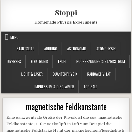
Skip to content
Stoppi
Homemade Physics Experiments
MENU
STARTSEITE
ARDUINO
ASTRONOMIE
ATOMPHYSIK
DIVERSES
ELEKTRONIK
EXCEL
HOCHSPANNUNG & STARKSTROM
LICHT & LASER
QUANTENPHYSIK
RADIOAKTIVITÄT
IMPRESSUM & DISCLAIMER
FOR SALE
magnetische Feldkonstante
Eine ganz zentrale Größe der Physik ist die sog. magnetische
Feldkonstante μ
. Sie verknüpft in Luft zum Beispiel die
0
magnetische Feldstärke H mit der magnetischen Flussdichte B