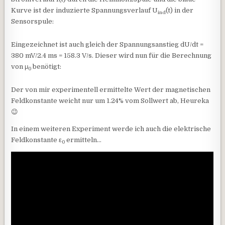
Kurve ist der induzierte Spannungsverlauf U
(t) in der
ind
Sensorspule:
Eingezeichnet ist auch gleich der Spannungsanstieg dU/dt =
380 mV/2.4 ms = 158.3 V/s. Dieser wird nun für die Berechnung
von μ
benötigt:
0
Der von mir experimentell ermittelte Wert der magnetischen
Feldkonstante weicht nur um 1.24% vom Sollwert ab, Heureka
😉
In einem weiteren Experiment werde ich auch die elektrische
Feldkonstante ε
ermitteln…
0