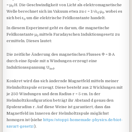
= μ
·H. Die Geschwindigkeit von Licht als elektromagnetische
0
Welle berechnet sich im Vakuum etwa zu c = 1/√ε
·μ
, wobei es
0
0
sich bei ε
um die elektrische Feldkonstante handelt.
0
In diesem Experiment geht es darum, die magnetische
Feldkonstante μ
mittels Faradayschen Induktionsgesetz zu
0
ermitteln. Dieses lautet:
Die zeitliche Änderung des magnetischen Flusses Φ = B·A
durch eine Spule mit n Windungen erzeugt eine
Induktionsspannung U
.
i
nd
Konkret wird das sich ändernde Magnetfeld mittels meiner
Helmholtzspule erzeugt. Diese besteht aus 2 Wicklungen mit
je 250 Windungen und dem Radius r = 5 cm. In der
Helmholtzkonfiguration beträgt ihr Abstand d genau den
Spulenradius r. Auf diese Weise ist garantiert, dass das
Magnetfeld im Inneren der Helmholtzspule möglichst
homogen ist (siehe
https://stoppi-homemade-physics.de/biot-
savart-gesetz/
).